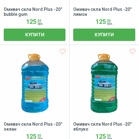
Омивач скла Nord Plus -20°
Омивач скла Nord Plus -20°
bubble gum
лимон
125
125
00
00
грн.
грн.
КУПИТИ
КУПИТИ
favorite_border
favorite_border
Омивач скла Nord Plus -20°
Омивач скла Nord Plus -20°
океан
яблуко
125
125
00
00
грн.
грн.