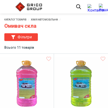
КАТАЛОГ ТОВАРІВ
ХІМІЯ АВТОМОБІЛЬНА
Омивач скла
filter_alt
Фільтри
Всього 11 товарів
favorite_border
favorite_border