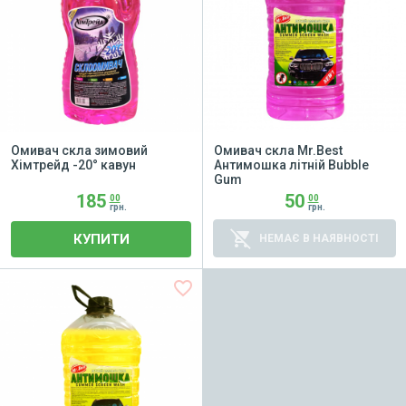
Омивач скла зимовий
Омивач скла Mr.Best
Хімтрейд -20° кавун
Антимошка літній Bubble
Gum
185
50
00
00
грн.
грн.
remove_shopping_cart
КУПИТИ
НЕМАЄ В НАЯВНОСТІ
favorite_border