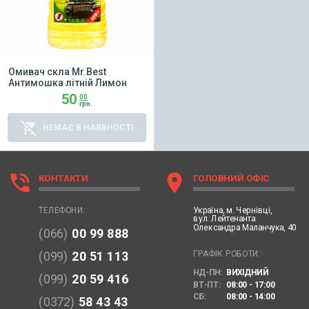
Омивач скла Mr.Best
Антимошка літній Лимон
50
00
грн.
remove_shopping_cart
НЕМАЄ В НАЯВНОСТІ
phone_in_talk
location_on
КОНТАКТИ
ГОЛОВНИЙ ОФІС
Україна,
м. Чернівці,
ТЕЛЕФОНИ:
вул. Лейтенанта
Олександра Маланчука, 40
(066)
00 99 888
ГРАФІК РОБОТИ:
(099)
20 51 113
НД-ПН:
ВИХІДНИЙ
(099)
20 59 416
ВТ-ПТ:
08:00 - 17:00
СБ:
08:00 - 14:00
(0372)
58 43 43