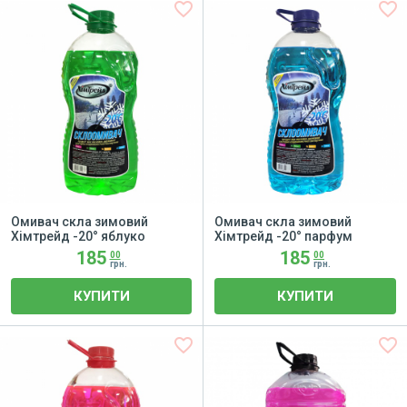
favorite_border
favorite_border
Омивач скла зимовий
Омивач скла зимовий
Хімтрейд -20° яблуко
Хімтрейд -20° парфум
185
185
00
00
грн.
грн.
КУПИТИ
КУПИТИ
favorite_border
favorite_border