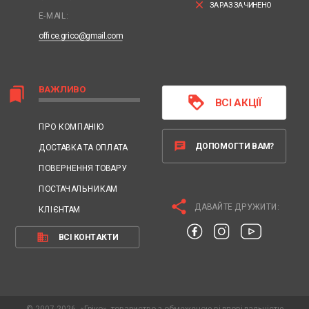
clear
ЗАРАЗ ЗАЧИНЕНО
E-MAIL:
office.grico@gmail.com
ВАЖЛИВО
bookmarks
loyalty
ВСІ АКЦІЇ
ПРО КОМПАНІЮ
chat
ДОПОМОГТИ ВАМ?
ДОСТАВКА ТА ОПЛАТА
ПОВЕРНЕННЯ ТОВАРУ
ПОСТАЧАЛЬНИКАМ
share
ДАВАЙТЕ ДРУЖИТИ:
КЛІЄНТАМ
business
ВСІ КОНТАКТИ