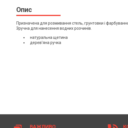
Опис
Призначена для розмивання стель, грунтовки і фарбуванн
Зручна для нанесення водних розчинів.
натуральна щетина
дерев'яна ручка
ВАЖЛИВО
К