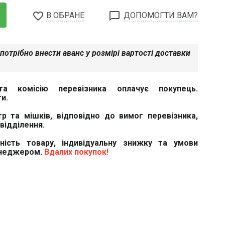
favorite_border
chat_bubble_outline
В ОБРАНЕ
ДОПОМОГТИ ВАМ?
потрібно внести аванс у розмірі вартості доставки
та комісію перевізника оплачує покупець.
и.
тр та мішків, відповідно до вимог перевізника,
відділення.
вність товару, індивідуальну знижку та умови
енеджером.
Вдалих покупок!