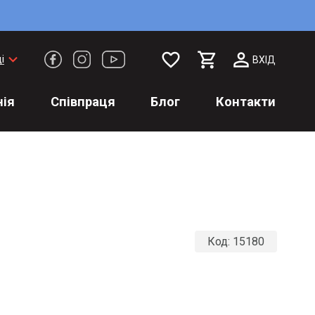
favorite_border
keyboard_arrow_down
і
ВХІД
ія
Співпраця
Блог
Контакти
Код:
15180