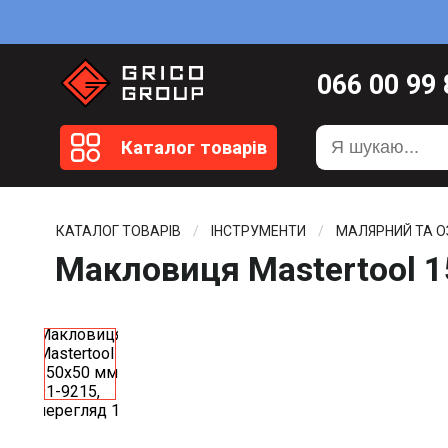
066
00 99
099
20 51
Каталог товарів
099
20 59
0372
58 4
КАТАЛОГ ТОВАРІВ
ІНСТРУМЕНТИ
МАЛЯРНИЙ ТА 
Макловиця Mastertool 