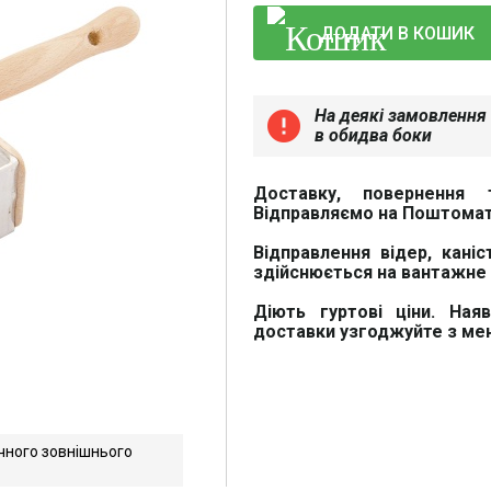
ДОДАТИ В КОШИК
На деякі замовлення 
error
в обидва боки
Доставку, повернення 
Відправляємо на Поштомат
Відправлення відер, каніс
здійснюється на вантажне 
Діють гуртові ціни. Ная
доставки узгоджуйте з м
чного зовнішнього