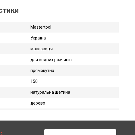
истики
Mastertool
Україна
макловиця
для водних розчинів
прямокутна
150
натуральна щетина
дерево
С