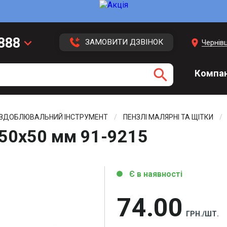
 888
keyboard_arrow_down
location_on
ЗАМОВИТИ ДЗВІНОК
Чернівц
 113
search
Компан
 416
3 43
ОЗДОБЛЮВАЛЬНИЙ ІНСТРУМЕНТ
ПЕНЗЛІ МАЛЯРНІ ТА ЩІТКИ
150х50 мм 91-9215
Є в наявності
circle
74
00
ГРН./ШТ.