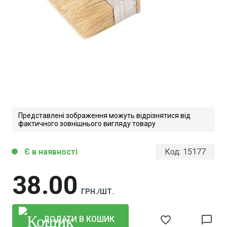
Представлені зображення можуть відрізнятися від
фактичного зовнішнього вигляду товару
Є в наявності
Код:
15177
circle
38
00
ГРН./ШТ.
favorite_border
chat_bubble_outline
ДОДАТИ В КОШИК