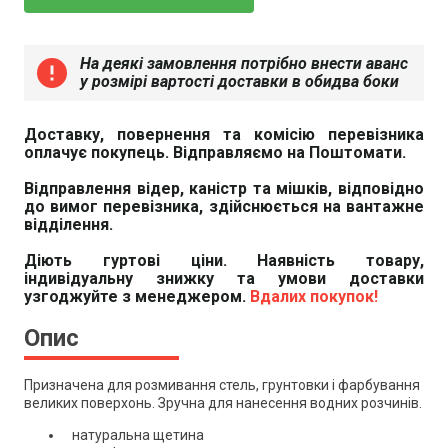
На деякі замовлення потрібно внести аванс
error
у розмірі вартості доставки в обидва боки
Доставку, повернення та комісію перевізника
оплачує покупець. Відправляємо на Поштомати.
Відправлення відер, каністр та мішків, відповідно
до вимог перевізника, здійснюється на вантажне
відділення.
Діють гуртові ціни. Наявність товару,
індивідуальну знижку та умови доставки
узгоджуйте з менеджером.
Вдалих покупок!
Опис
Призначена для розмивання стель, грунтовки і фарбування
великих поверхонь. Зручна для нанесення водних розчинів.
натуральна щетина