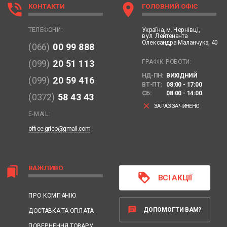
phone_in_talk
location_on
КОНТАКТИ
ГОЛОВНИЙ ОФІС
Україна,
м. Чернівці,
ТЕЛЕФОНИ:
вул. Лейтенанта
Олександра Маланчука, 40
(066)
00 99 888
ГРАФІК РОБОТИ:
(099)
20 51 113
НД-ПН:
ВИХІДНИЙ
(099)
20 59 416
ВТ-ПТ:
08:00 - 17:00
СБ:
08:00 - 14:00
(0372)
58 43 43
clear
ЗАРАЗ ЗАЧИНЕНО
E-MAIL:
office.grico@gmail.com
ВАЖЛИВО
bookmarks
loyalty
ВСІ АКЦІЇ
ПРО КОМПАНІЮ
chat
ДОПОМОГТИ ВАМ?
ДОСТАВКА ТА ОПЛАТА
ПОВЕРНЕННЯ ТОВАРУ