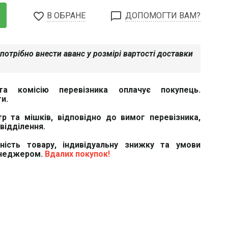
favorite_border
chat_bubble_outline
В ОБРАНЕ
ДОПОМОГТИ ВАМ?
потрібно внести аванс у розмірі вартості доставки
та комісію перевізника оплачує покупець.
и.
тр та мішків, відповідно до вимог перевізника,
відділення.
вність товару, індивідуальну знижку та умови
енеджером.
Вдалих покупок!