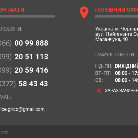
location_on
ОНТАКТИ
ГОЛОВНИЙ ОФІ
Україна,
м. Чернівц
ЕЛЕФОНИ:
вул. Лейтенанта 
Маланчука, 40
066)
00 99 888
ГРАФІК РОБОТИ:
099)
20 51 113
НД-ПН:
ВИХІДНИ
099)
20 59 416
ВТ-ПТ:
08:00 - 17
СБ:
08:00 - 14
0372)
58 43 43
clear
ЗАРАЗ ЗАЧИНЕ
MAIL:
fice.grico@gmail.com
істю