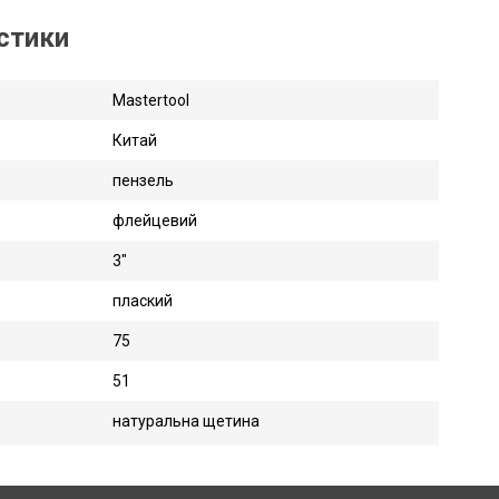
истики
Mastertool
Китай
пензель
флейцевий
3"
плаский
75
51
натуральна щетина