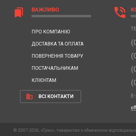
phone_in_talk
ВАЖЛИВО
К
bookmarks
Т
ПРО КОМПАНІЮ
(
ДОСТАВКА ТА ОПЛАТА
(
ПОВЕРНЕННЯ ТОВАРУ
(
ПОСТАЧАЛЬНИКАМ
КЛІЄНТАМ
(
business
E-
ВСІ КОНТАКТИ
of
© 2007-2026, «Гріко», товариство з обмеженою відповідальн