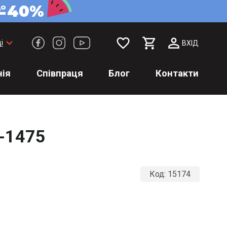
favorite_border
keyboard_arrow_down
і
ВХІД
ія
Співпраця
Блог
Контакти
1-1475
Код:
15174