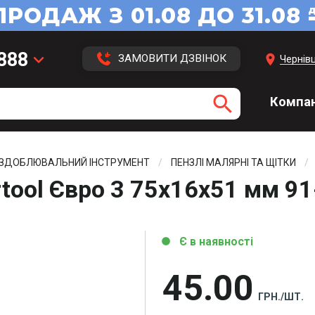
 888
keyboard_arrow_down
location_on
ЗАМОВИТИ ДЗВІНОК
Чернівц
 113
search
Компан
 416
3 43
ОЗДОБЛЮВАЛЬНИЙ ІНСТРУМЕНТ
ПЕНЗЛІ МАЛЯРНІ ТА ЩІТКИ
tool Євро 3 75х16х51 мм 9
Є в наявності
circle
45
00
ГРН./ШТ.