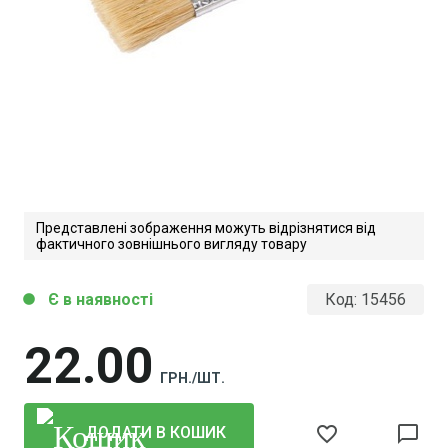
Представлені зображення можуть відрізнятися від
фактичного зовнішнього вигляду товару
Є в наявності
Код:
15456
circle
22
00
ГРН./ШТ.
favorite_border
chat_bubble_outline
ДОДАТИ В КОШИК