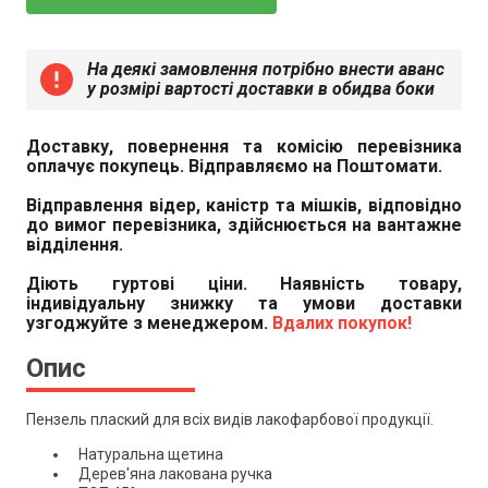
На деякі замовлення потрібно внести аванс
error
у розмірі вартості доставки в обидва боки
Доставку, повернення та комісію перевізника
оплачує покупець. Відправляємо на Поштомати.
Відправлення відер, каністр та мішків, відповідно
до вимог перевізника, здійснюється на вантажне
відділення.
Діють гуртові ціни. Наявність товару,
індивідуальну знижку та умови доставки
узгоджуйте з менеджером.
Вдалих покупок!
Опис
Пензель плаский для всіх видів лакофарбової продукції.
Натуральна щетина
Дерев'яна лакована ручка