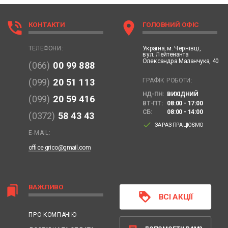
phone_in_talk
location_on
КОНТАКТИ
ГОЛОВНИЙ ОФІС
Україна,
м. Чернівці,
ТЕЛЕФОНИ:
вул. Лейтенанта
Олександра Маланчука, 40
(066)
00 99 888
ГРАФІК РОБОТИ:
(099)
20 51 113
НД-ПН:
ВИХІДНИЙ
(099)
20 59 416
ВТ-ПТ:
08:00 - 17:00
СБ:
08:00 - 14:00
(0372)
58 43 43
done
ЗАРАЗ ПРАЦЮЄМО
E-MAIL:
office.grico@gmail.com
ВАЖЛИВО
bookmarks
loyalty
ВСІ АКЦІЇ
ПРО КОМПАНІЮ