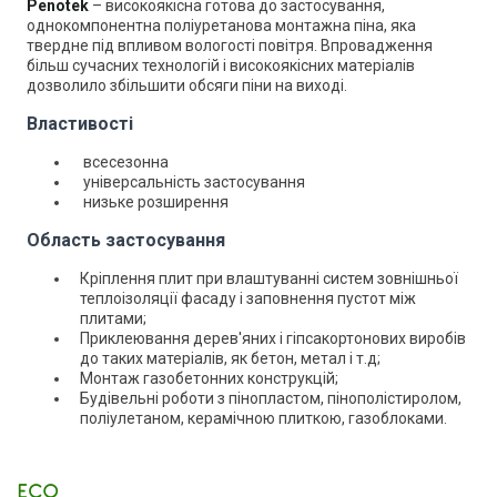
Penotek
– високоякісна готова до застосування,
однокомпонентна поліуретанова монтажна піна, яка
твердне під впливом вологості повітря. Впровадження
більш сучасних технологій і високоякісних матеріалів
дозволило збільшити обсяги піни на виході.
Властивості
всесезонна
універсальність застосування
низьке розширення
Область застосування
Кріплення плит при влаштуванні систем зовнішньої
теплоізоляції фасаду і заповнення пустот між
плитами;
Приклеювання дерев'яних і гіпсакортонових виробів
до таких матеріалів, як бетон, метал і т.д;
Монтаж газобетонних конструкцій;
Будівельні роботи з пінопластом, пінополістиролом,
поліулетаном, керамічною плиткою, газоблоками.