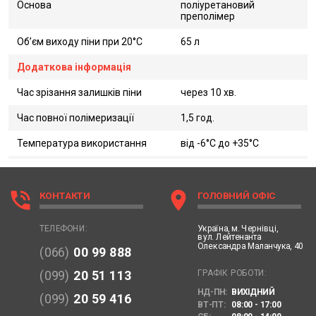
Основа
поліуретановий
преполімер
Об’єм виходу піни при 20°C
65 л
Додаткова інформація
Час зрізання залишків піни
через 10 хв.
Час повної полімеризації
1,5 год.
Температура використання
від -6°C до +35°C
phone_in_talk
location_on
КОНТАКТИ
ГОЛОВНИЙ ОФІС
Україна,
м. Чернівці,
ТЕЛЕФОНИ:
вул. Лейтенанта
Олександра Маланчука, 40
(066)
00 99 888
ГРАФІК РОБОТИ:
(099)
20 51 113
НД-ПН:
ВИХІДНИЙ
(099)
20 59 416
ВТ-ПТ:
08:00 - 17:00