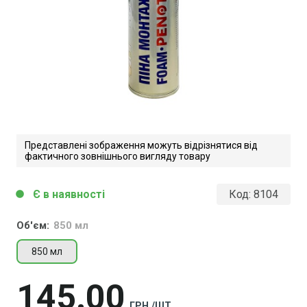
Представлені зображення можуть відрізнятися від
фактичного зовнішнього вигляду товару
Є в наявності
Код:
8104
circle
Об'єм:
850 мл
850 мл
145
00
ГРН./ШТ.