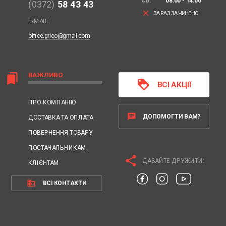
СБ:
08:00 - 14:00
(0372)
58 43 43
clear
ЗАРАЗ ЗАЧИНЕНО
E-MAIL:
office.grico@gmail.com
ВАЖЛИВО
bookmarks
loyalty
ВСІ АКЦІЇ
ПРО КОМПАНІЮ
chat
ДОПОМОГТИ ВАМ?
ДОСТАВКА ТА ОПЛАТА
ПОВЕРНЕННЯ ТОВАРУ
ПОСТАЧАЛЬНИКАМ
share
ДАВАЙТЕ ДРУЖИТИ:
КЛІЄНТАМ
business
ВСІ КОНТАКТИ