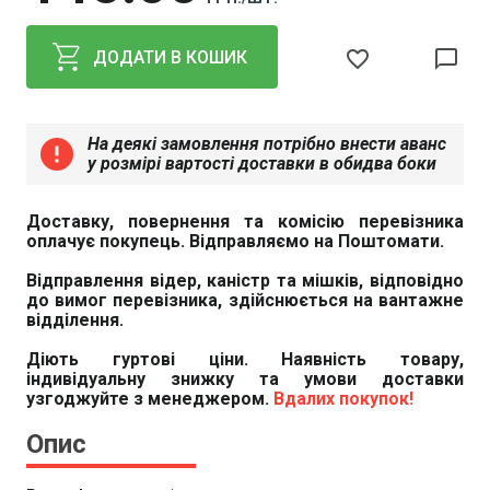
favorite_border
chat_bubble_outline
ДОДАТИ В КОШИК
На деякі замовлення потрібно внести аванс
error
у розмірі вартості доставки в обидва боки
Доставку, повернення та комісію перевізника
оплачує покупець. Відправляємо на Поштомати.
Відправлення відер, каністр та мішків, відповідно
до вимог перевізника, здійснюється на вантажне
відділення.
Діють гуртові ціни. Наявність товару,
індивідуальну знижку та умови доставки
узгоджуйте з менеджером.
Вдалих покупок!
Опис