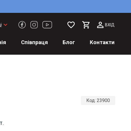
favorite_border
keyboard_arrow_down
і
ВХІД
ія
Співпраця
Блог
Контакти
Код:
23900
Т.