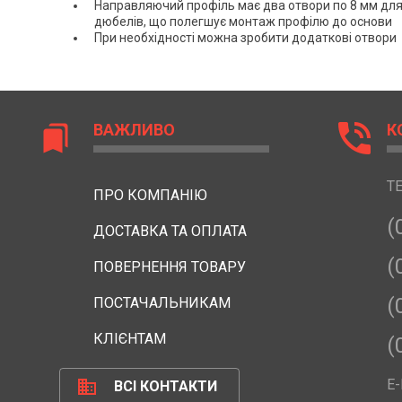
Направляючий профіль має два отвори по 8 мм для
дюбелів, що полегшує монтаж профілю до основи
При необхідності можна зробити додаткові отвори
phone_in_talk
ВАЖЛИВО
К
bookmarks
Т
ПРО КОМПАНІЮ
(
ДОСТАВКА ТА ОПЛАТА
(
ПОВЕРНЕННЯ ТОВАРУ
(
ПОСТАЧАЛЬНИКАМ
КЛІЄНТАМ
(
business
E-
ВСІ КОНТАКТИ