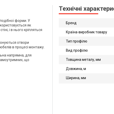
Технічні характер
подібної форми. У
Бренд
икористовується як
тіні, і в нього кріпляться
Країна-виробник товару
Тип профілю
иконуються отвори
юбелів в процесі монтажу.
Вид профілю
льна напрямна, для
Товщина металу, мм
 самоутримних, що
Довжина, м
Ширина, мм