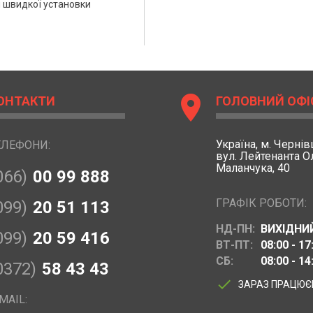
 швидкої установки
location_on
ОНТАКТИ
ГОЛОВНИЙ ОФІ
Україна,
м. Чернівц
ЕЛЕФОНИ:
вул. Лейтенанта 
Маланчука, 40
066)
00 99 888
ГРАФІК РОБОТИ:
099)
20 51 113
НД-ПН:
ВИХІДНИ
099)
20 59 416
ВТ-ПТ:
08:00 - 17
СБ:
08:00 - 14
0372)
58 43 43
done
ЗАРАЗ ПРАЦЮ
MAIL: