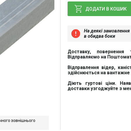
ДОДАТИ В КОШИК
На деякі замовлення 
error
в обидва боки
Доставку, повернення 
Відправляємо на Поштомат
Відправлення відер, каніс
здійснюється на вантажне 
Діють гуртові ціни. Ная
доставки узгоджуйте з м
чного зовнішнього