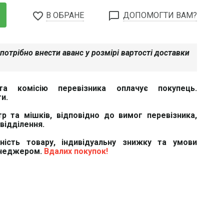
favorite_border
chat_bubble_outline
В ОБРАНЕ
ДОПОМОГТИ ВАМ?
потрібно внести аванс у розмірі вартості доставки
та комісію перевізника оплачує покупець.
и.
тр та мішків, відповідно до вимог перевізника,
відділення.
вність товару, індивідуальну знижку та умови
енеджером.
Вдалих покупок!