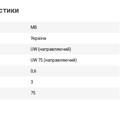
истики
MB
Україна
UW (направляючий)
UW 75 (направляючий)
0,6
3
75