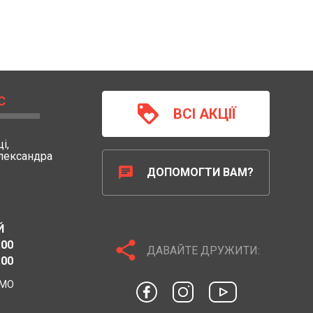
С
loyalty
ВСІ АКЦІЇ
і,
Олександра
chat
ДОПОМОГТИ ВАМ?
Й
share
:00
ДАВАЙТЕ ДРУЖИТИ:
:00
ЄМО