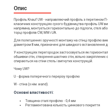
Опис
Профіль Knauf UW - направляючий профіль з перетином П-
класичних конструкціях сухого будівництва профіль UW в
напрямна, монтується горизонтально до підлоги, стелі або с
торці профілів CW, MW і UA.
Для полегшення і зручності монтажу на стінці профілю в
діаметром 8 мм, призначені для швидкого встановлення д
У конструкціях перегородок застосовується як горизонта
обшивки стін, створення шахтних стін, вільно закріплених
спираються на стіни стель і вигнутих конструкцій.
Чому UW?
U - форма поперечного перерізу профілю
W - стіна (з нім. wand).
Основні властивості:
Товщина сталі профілю - 0,4 мм
Регламентована кількість цинкового покриття