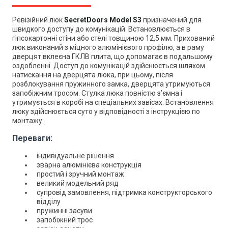
Ревізійний люк
SecretDoors Model S3
призначений для
швидкого доступу до комунікацій. Встановлюється в
гіпсокартонні стіни або стелі товщиною 12,5 мм. Прихований
люк виконаний з міцного алюмінієвого профілю, а в раму
дверцят вклеєна ГКЛВ плита, що допомагає в подальшому
оздобленні. Доступ до комунікацій здійснюється шляхом
натискання на дверцята люка, при цьому, після
розблокування пружинного замка, дверцята утримуються
запобіжним тросом. Стулка люка повністю з’ємна і
утримується в коробі на спеціальних завісах. Встановлення
люку здійснюється суто у відповідності з інструкцією по
монтажу.
Переваги:
індивідуальне рішення
зварна алюмінієва конструкція
простий і зручний монтаж
великий модельний ряд
супровід замовлення, підтримка конструкторського
відділу
пружинні засуви
запобіжний трос