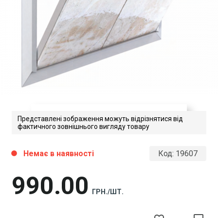
Представлені зображення можуть відрізнятися від
фактичного зовнішнього вигляду товару
MODEL S3 ПІД ПЛИТКУ
Немає в наявності
Код:
19607
circle
Завантажити файл у pdf-форматі
Розмір файлу 381 Kb
990
00
ГРН./ШТ.