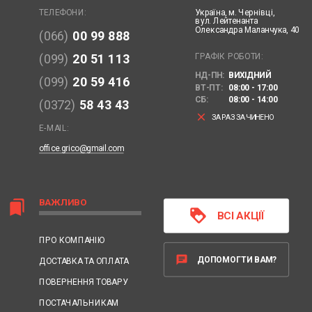
Україна,
м. Чернівці,
ТЕЛЕФОНИ:
вул. Лейтенанта
Олександра Маланчука, 40
(066)
00 99 888
ГРАФІК РОБОТИ:
(099)
20 51 113
НД-ПН:
ВИХІДНИЙ
(099)
20 59 416
ВТ-ПТ:
08:00 - 17:00
СБ:
08:00 - 14:00
(0372)
58 43 43
clear
ЗАРАЗ ЗАЧИНЕНО
E-MAIL:
office.grico@gmail.com
ВАЖЛИВО
bookmarks
loyalty
ВСІ АКЦІЇ
ПРО КОМПАНІЮ
chat
ДОПОМОГТИ ВАМ?
ДОСТАВКА ТА ОПЛАТА
ПОВЕРНЕННЯ ТОВАРУ
ПОСТАЧАЛЬНИКАМ