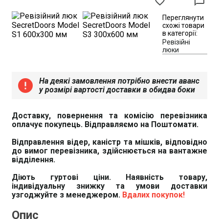
favorite_border
chat_bubble_outline
Переглянути
схожі товари
в категорії:
Ревізійні
люки
На деякі замовлення потрібно внести аванс
error
у розмірі вартості доставки в обидва боки
Доставку, повернення та комісію перевізника
оплачує покупець. Відправляємо на Поштомати.
Відправлення відер, каністр та мішків, відповідно
до вимог перевізника, здійснюється на вантажне
відділення.
Діють гуртові ціни. Наявність товару,
індивідуальну знижку та умови доставки
узгоджуйте з менеджером.
Вдалих покупок!
Опис