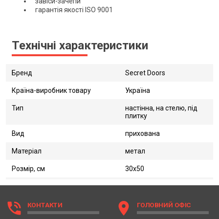
завіси-зачепи
гарантія якості ISO 9001
Технічні характеристики
Бренд
Secret Doors
Країна-виробник товару
Україна
Тип
настінна, на стелю, під
плитку
Вид
прихована
Матеріал
метал
Розмір, см
30х50
phone_in_talk
location_on
КОНТАКТИ
ГОЛОВНИЙ ОФІС