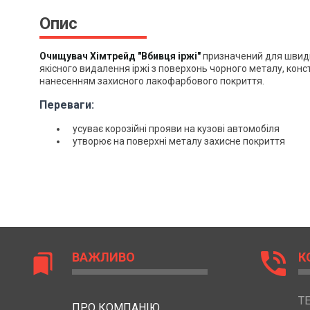
Опис
Очищувач Хімтрейд "Вбивця іржі"
призначений для швидк
якісного видалення іржі з поверхонь чорного металу, конст
нанесенням захисного лакофарбового покриття.
Переваги:
усуває корозійні прояви на кузові автомобіля
утворює на поверхні металу захисне покриття
phone_in_talk
ВАЖЛИВО
К
bookmarks
Т
ПРО КОМПАНІЮ