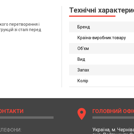
Технічні характер
ого перетворення і
Бренд
рукцій зі сталі перед
Країна-виробник товару
Об'єм
Вид
Запах
Колір
location_on
ОНТАКТИ
ГОЛОВНИЙ ОФІ
Україна,
м. Чернівц
ЕЛЕФОНИ: