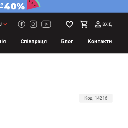
favorite_border
keyboard_arrow_down
і
ВХІД
ія
Співпраця
Блог
Контакти
Код:
14216