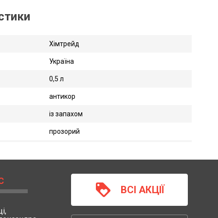
истики
Хімтрейд
Україна
0,5 л
антикор
із запахом
прозорий
С
loyalty
ВСІ АКЦІЇ
і,