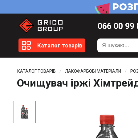
066
00 99
099
20 51
Каталог товарів
099
20 59
0372
58 4
КАТАЛОГ ТОВАРІВ
ЛАКОФАРБОВІ МАТЕРІАЛИ
РО
Очищувач іржі Хімтрей