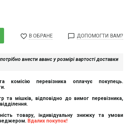
favorite_border
chat_bubble_outline
В ОБРАНЕ
ДОПОМОГТИ ВАМ?
потрібно внести аванс у розмірі вартості доставки
та комісію перевізника оплачує покупець.
и.
тр та мішків, відповідно до вимог перевізника,
відділення.
вність товару, індивідуальну знижку та умови
енеджером.
Вдалих покупок!