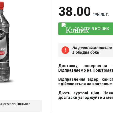
38
00
ГРН./ШТ.
ДОДАТИ В КОШИК
На деякі замовлення 
error
в обидва боки
Доставку, повернення 
Відправляємо на Поштомат
Відправлення відер, каніс
здійснюється на вантажне 
Діють гуртові ціни. Ная
доставки узгоджуйте з м
чного зовнішнього