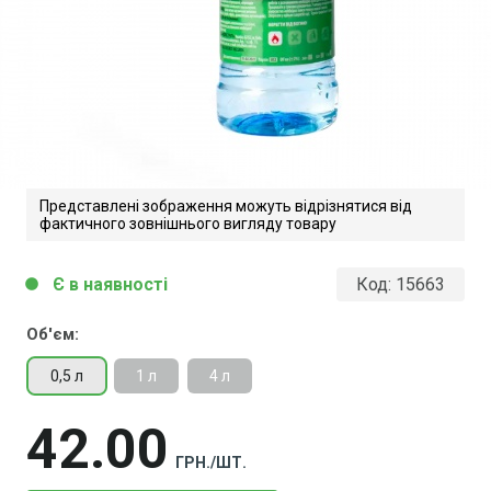
Представлені зображення можуть відрізнятися від
фактичного зовнішнього вигляду товару
Є в наявності
Код:
15663
circle
Об'єм:
0,5 л
1 л
4 л
42
00
ГРН./ШТ.