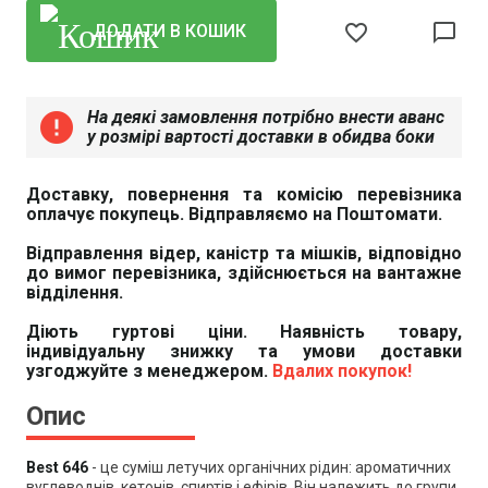
favorite_border
chat_bubble_outline
ДОДАТИ В КОШИК
На деякі замовлення потрібно внести аванс
error
у розмірі вартості доставки в обидва боки
Доставку, повернення та комісію перевізника
оплачує покупець. Відправляємо на Поштомати.
Відправлення відер, каністр та мішків, відповідно
до вимог перевізника, здійснюється на вантажне
відділення.
Діють гуртові ціни. Наявність товару,
індивідуальну знижку та умови доставки
узгоджуйте з менеджером.
Вдалих покупок!
Опис
Best 646
- це
суміш летучих органічних рідин: ароматичних
вуглеводнів, кетонів, спиртів і ефірів. Він належить до групи