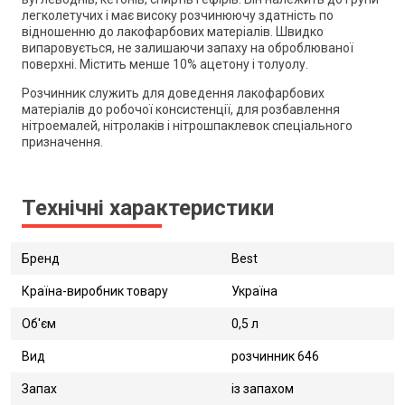
легколетучих і має високу розчинюючу здатність по
відношенню до лакофарбових матеріалів. Швидко
випаровується, не залишаючи запаху на оброблюваної
поверхні. Містить менше 10% ацетону і толуолу.
Розчинник служить для доведення лакофарбових
матеріалів до робочої консистенції, для розбавлення
нітроемалей, нітролаків і нітрошпаклевок спеціального
призначення.
Технічні характеристики
Бренд
Best
Країна-виробник товару
Україна
Об'єм
0,5 л
Вид
розчинник 646
Запах
із запахом