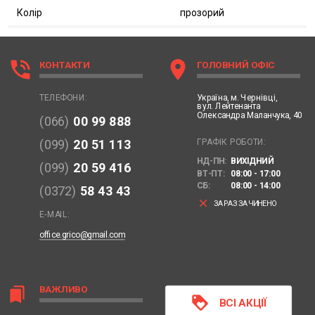
Колір
прозорий
phone_in_talk
location_on
КОНТАКТИ
ГОЛОВНИЙ ОФІС
Україна,
м. Чернівці,
ТЕЛЕФОНИ:
вул. Лейтенанта
Олександра Маланчука, 40
(066)
00 99 888
ГРАФІК РОБОТИ:
(099)
20 51 113
НД-ПН:
ВИХІДНИЙ
(099)
20 59 416
ВТ-ПТ:
08:00 - 17:00
СБ:
08:00 - 14:00
(0372)
58 43 43
clear
ЗАРАЗ ЗАЧИНЕНО
E-MAIL:
office.grico@gmail.com
ВАЖЛИВО
bookmarks
loyalty
ВСІ АКЦІЇ