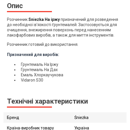
Опис
Розчинник
Sniezka На іржу
призначений для розведення
до необхідної в'язкості ґрунтемалей. Застосовується для
очищення, знежирення поверхонь перед нанесенням
лакофарбових виробів, а також для миття інструментів.
Розчинник готовий до використання.
Призначений для виробів:
Грунтемаль На Іржу
Грунтемаль На Дах
Емаль Хлоркаучукова
Vidaron S30
Технічні характеристики
Бренд
Śnieżka
Країна-виробник товару
Україна