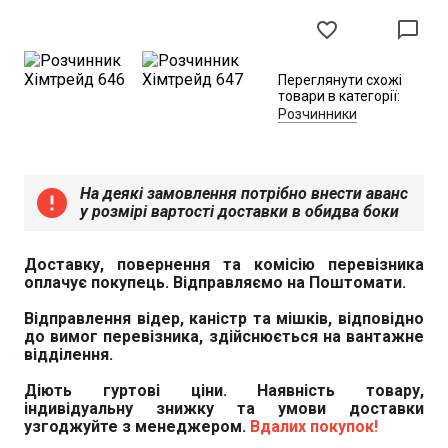
favorite_border
chat_bubble_outline
Переглянути схожі
товари в категорії:
Розчинники
На деякі замовлення потрібно внести аванс
error
у розмірі вартості доставки в обидва боки
Доставку, повернення та комісію перевізника
оплачує покупець. Відправляємо на Поштомати.
Відправлення відер, каністр та мішків, відповідно
до вимог перевізника, здійснюється на вантажне
відділення.
Діють гуртові ціни. Наявність товару,
індивідуальну знижку та умови доставки
узгоджуйте з менеджером.
Вдалих покупок!