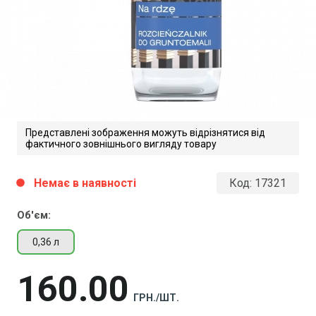
Представлені зображення можуть відрізнятися від
фактичного зовнішнього вигляду товару
Немає в наявності
Код:
17321
circle
Об'єм:
0,36 л
160
00
ГРН./ШТ.