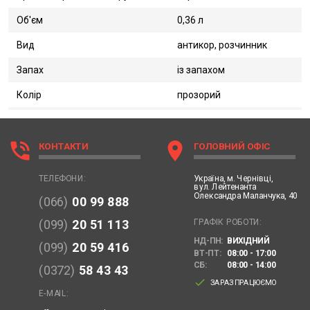
Об'єм
0,36 л
Вид
антикор, розчинник
Запах
із запахом
Колір
прозорий
phone_in_talk
location_on
КОНТАКТИ
ГОЛОВНИЙ ОФІС
Україна,
м. Чернівці,
ТЕЛЕФОНИ:
вул. Лейтенанта
Олександра Маланчука, 40
(066)
00 99 888
ГРАФІК РОБОТИ:
(099)
20 51 113
НД-ПН:
ВИХІДНИЙ
(099)
20 59 416
ВТ-ПТ:
08:00 - 17:00
СБ:
08:00 - 14:00
(0372)
58 43 43
done
ЗАРАЗ ПРАЦЮЄМО
E-MAIL: