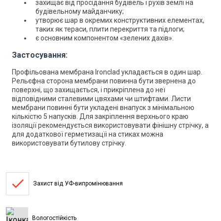
захищає від просідання будівель і рухів землі на
будівельному майданчику;
утворює шар в окремих конструктивних елементах,
таких як тераси, плити перекриття та підлоги;
є основним компонентом «зелених дахів».
Застосування:
Профільована мембрана Ironclad
укладається в один шар.
Рельєфна сторона мембрани повинна бути звернена до
поверхні, що захищається, і прикріплена до неї
відповідними сталевими цвяхами чи штифтами. Листи
мембрани повинні бути укладені внапуск з мінімальною
кількістю 5 напусків. Для закріплення верхнього краю
ізоляції рекомендується використовувати фінішну стрічку, а
для додаткової герметизацїі на стиках можна
використовувати бутилову стрічку.
done
Захист від УФ-випромінювання
Вологостійкість