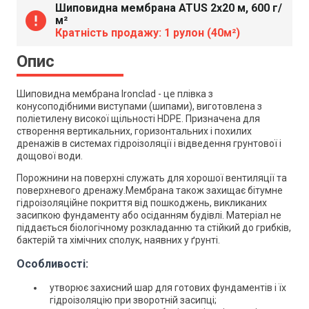
Шиповидна мембрана ATUS 2х20 м, 600 г/
error
м²
Кратність продажу: 1 рулон (40м²)
Опис
Шиповидна мембрана Ironclad - це плівка з
конусоподібними виступами (шипами), виготовлена з
поліетилену високої щільності HDPE. Призначена для
створення вертикальних, горизонтальних і похилих
дренажів в системах гідроізоляції і відведення грунтової і
дощової води.
Порожнини на поверхні служать для хорошої вентиляції та
поверхневого дренажу.Мембрана також захищає бітумне
гідроізоляційне покриття від пошкоджень, викликаних
засипкою фундаменту або осіданням будівлі. Матеріал не
піддається біологічному розкладанню та стійкий до грибків,
бактерій та хімічних сполук, наявних у ґрунті.
Особливості:
утворює захисний шар для готових фундаментів і їх
гідроізоляцію при зворотній засипці;