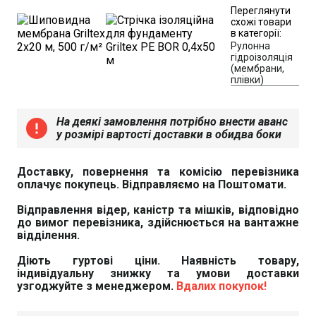
Переглянути
схожі товари
в категорії:
Рулонна
гідроізоляція
(мембрани,
плівки)
На деякі замовлення потрібно внести аванс
error
у розмірі вартості доставки в обидва боки
Доставку, повернення та комісію перевізника
оплачує покупець. Відправляємо на Поштомати.
Відправлення відер, каністр та мішків, відповідно
до вимог перевізника, здійснюється на вантажне
відділення.
Діють гуртові ціни. Наявність товару,
індивідуальну знижку та умови доставки
узгоджуйте з менеджером.
Вдалих покупок!