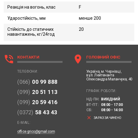
Реакція на вогонь, клас
F
Ударостійкість, мм
менше 200
Стійкість до статичних
20
навантажень, кг/24год
phone_in_talk
location_on
КОНТАКТИ
ГОЛОВНИЙ ОФІС
Україна,
м. Чернівці,
ТЕЛЕФОНИ:
вул. Лейтенанта
Олександра Маланчука, 40
(066)
00 99 888
ГРАФІК РОБОТИ:
(099)
20 51 113
НД-ПН:
ВИХІДНИЙ
(099)
20 59 416
ВТ-ПТ:
08:00 - 17:00
СБ:
08:00 - 14:00
(0372)
58 43 43
clear
ЗАРАЗ ЗАЧИНЕНО
E-MAIL:
office.grico@gmail.com