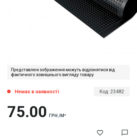
Представлені зображення можуть відрізнятися від
фактичного зовнішнього вигляду товару
Немає в наявності
Код:
23482
circle
75
00
ГРН./М²
favorite_border
chat_bubble_outline