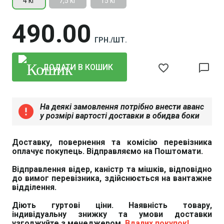
4 кг
7,5 кг
15 кг
490
00
ГРН./ШТ.
favorite_border
chat_bubble_outline
ДОДАТИ В КОШИК
На деякі замовлення потрібно внести аванс
error
у розмірі вартості доставки в обидва боки
Доставку, повернення та комісію перевізника
оплачує покупець. Відправляємо на Поштомати.
Відправлення відер, каністр та мішків, відповідно
до вимог перевізника, здійснюється на вантажне
відділення.
Діють гуртові ціни. Наявність товару,
індивідуальну знижку та умови доставки
узгоджуйте з менеджером.
Вдалих покупок!