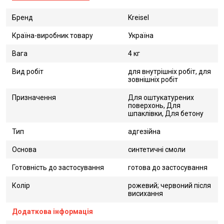
Бренд
Kreisel
Країна-виробник товару
Україна
Вага
4 кг
Вид робіт
для внутрішніх робіт, для
зовнішніх робіт
Призначення
Для оштукатурених
поверхонь, Для
шпаклівки, Для бетону
Тип
адгезійна
Основа
синтетичні смоли
Готовність до застосування
готова до застосування
Колір
рожевий; червоний після
висихання
Додаткова інформація