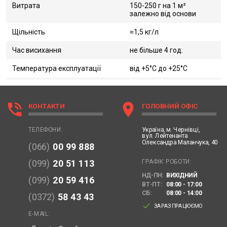
Витрата
150-250 г на 1 м²
залежно від основи
Щільність
≈1,5 кг/л
Час висихання
не більше 4 год.
Температура експлуатації
від +5°С до +25°С
phone_in_talk
location_on
КОНТАКТИ
ГОЛОВНИЙ ОФІС
Україна,
м. Чернівці,
ТЕЛЕФОНИ:
вул. Лейтенанта
Олександра Маланчука, 40
(066)
00 99 888
ГРАФІК РОБОТИ:
(099)
20 51 113
НД-ПН:
ВИХІДНИЙ
(099)
20 59 416
ВТ-ПТ:
08:00 - 17:00
СБ:
08:00 - 14:00
(0372)
58 43 43
done
ЗАРАЗ ПРАЦЮЄМО
E-MAIL: