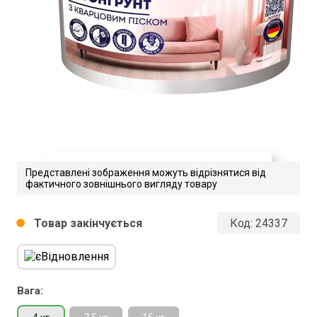
Представлені зображення можуть відрізнятися від
фактичного зовнішнього вигляду товару
Kreisel_310
Товар закінчується
Код:
24337
circle
Завантажити файл у pdf-форматі
Розмір файлу 1 Mb
Вага: