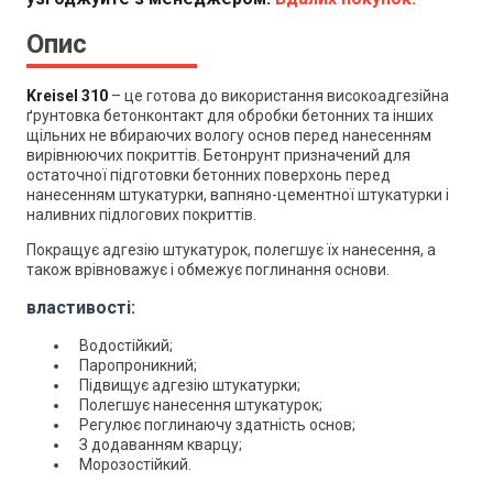
Опис
Kreisel 310
– це готова до використання високоадгезійна
ґрунтовка бетонконтакт для обробки бетонних та інших
щільних не вбираючих вологу основ перед нанесенням
вирівнюючих покриттів. Бетонрунт п
ризначений для
остаточної підготовки бетонних поверхонь перед
нанесенням штукатурки, вапняно-цементної штукатурки і
наливних підлогових покриттів.
Покращує адгезію штукатурок, полегшує їх нанесення, а
також врівноважує і обмежує поглинання основи.
властивості:
Водостійкий;
Паропроникний;
Підвищує адгезію штукатурки;
Полегшує нанесення штукатурок;
Регулює поглинаючу здатність основ;
З додаванням кварцу;
Морозостійкий.