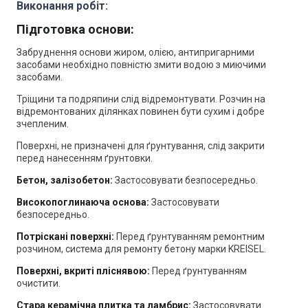
Виконання робіт:
Підготовка основи:
Забруднення основи жиром, олією, антипригарними
засобами необхідно повністю змити водою з миючими
засобами.
Тріщини та подряпини слід відремонтувати. Розчин на
відремонтованих ділянках повинен бути сухим і добре
зчепленим.
Поверхні, не призначені для ґрунтування, слід закрити
перед нанесенням ґрунтовки.
Бетон, залізобетон:
Застосовувати безпосередньо.
Високопоглинаюча основа:
Застосовувати
безпосередньо.
Потріскані поверхні:
Перед ґрунтуванням ремонтним
розчином, система для ремонту бетону марки KREISEL.
Поверхні, вкриті пліснявою:
Перед ґрунтуванням
очистити.
Стара керамічна плитка та ламбрис:
Застосовувати