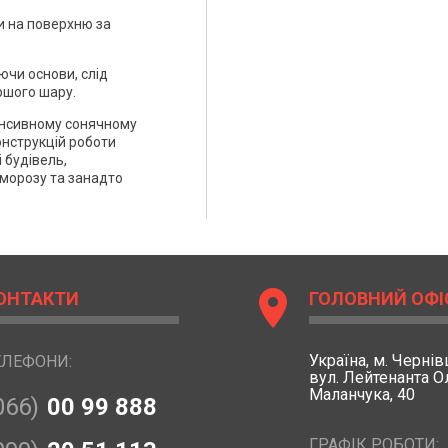
и на поверхню за
ючи основи, слід
ршого шару.
тенсивному сонячному
онструкцій роботи
 будівель,
 морозу та занадто
location_on
ОНТАКТИ
ГОЛОВНИЙ ОФІ
Україна,
м. Чернівц
ЕЛЕФОНИ:
вул. Лейтенанта 
Маланчука, 40
066)
00 99 888
ГРАФІК РОБОТИ: