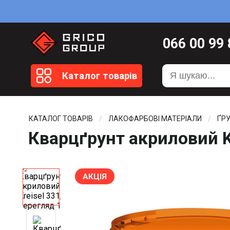
066
00 99
099
20 51
Каталог товарів
099
20 59
0372
58 4
КАТАЛОГ ТОВАРІВ
ЛАКОФАРБОВІ МАТЕРІАЛИ
ҐР
Кварцґрунт акриловий K
АКЦІЯ