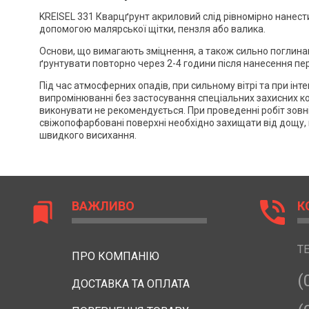
KREISEL 331 Кварцґрунт акриловий слід рівномірно нанест
допомогою малярської щітки, пензля або валика.
Основи, що вимагають зміцнення, а також сильно поглина
ґрунтувати повторно через 2-4 години після нанесення пе
Під час атмосферних опадів, при сильному вітрі та при ін
випромінюванні без застосування спеціальних захисних к
виконувати не рекомендується. При проведенні робіт зовні
свіжопофарбовані поверхні необхідно захищати від дощу,
швидкого висихання.
phone_in_talk
ВАЖЛИВО
К
bookmarks
Т
ПРО КОМПАНІЮ
(
ДОСТАВКА ТА ОПЛАТА