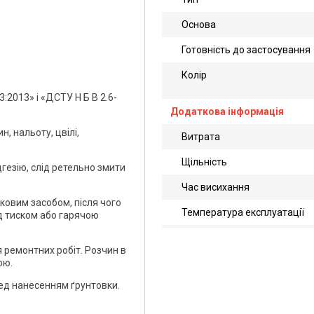
Основа
Готовність до застосування
Колір
:2013» і «ДСТУ Н Б В 2.6-
Додаткова інформація
, нальоту, цвілі,
Витрата
Щільність
гезію, слід ретельно змити
Час висихання
бковим засобом, після чого
Температура експлуатації
д тиском або гарячою
 ремонтних робіт. Розчин в
ою.
ред нанесенням ґрунтовки.