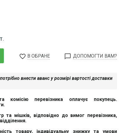
Т.
favorite_border
chat_bubble_outline
В ОБРАНЕ
ДОПОМОГТИ ВАМ?
потрібно внести аванс у розмірі вартості доставки
та комісію перевізника оплачує покупець.
и.
тр та мішків, відповідно до вимог перевізника,
відділення.
вність товару, індивідуальну знижку та умови