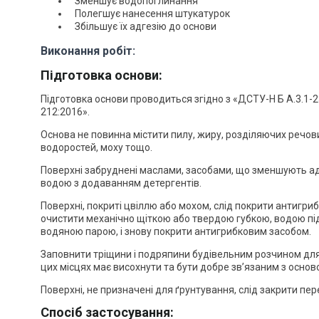
Зменшує водопоглинання
Полегшує нанесення штукатурок
Збільшує їх адгезію до основи
Виконання робіт:
Підготовка основи:
Підготовка основи проводиться згідно з «ДСТУ-Н Б А.3.1-23
212:2016».
Основа не повинна містити пилу, жиру, розділяючих речовин
водоростей, моху тощо.
Поверхні забруднені маслами, засобами, що зменшують ад
водою з додаванням детергентів.
Поверхні, покриті цвіллю або мохом, слід покрити антигри
очистити механічно щіткою або твердою губкою, водою пі
водяною парою, і знову покрити антигрибковим засобом.
Заповнити тріщини і подряпини будівельним розчином для
цих місцях має висохнути та бути добре зв’язаним з основ
Поверхні, не призначені для ґрунтування, слід закрити пе
Спосіб застосування: