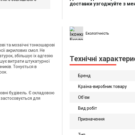
доставки узгоджуйте з м
рматі
Екологічність
ові та мозаїчні тонкошарові
сії акрилових смол. Не
турок, збільшує їх адгезію
Технічні характер
ншує витрати штукатурної
ників. Тонується в
рок.
Бренд
Країна-виробник товару
зовні будівель. Є складовою
Об'єм
ж застосовується для
Вид робіт
Призначення
Тип