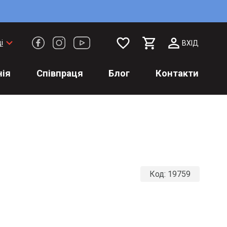
favorite_border
keyboard_arrow_down
і
ВХІД
ія
Співпраця
Блог
Контакти
Код:
19759