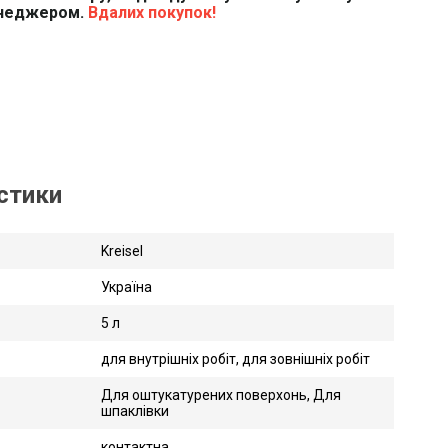
енеджером.
Вдалих покупок!
истики
Kreisel
Україна
5 л
для внутрішніх робіт, для зовнішніх робіт
Для оштукатурених поверхонь, Для
шпаклівки
контактна