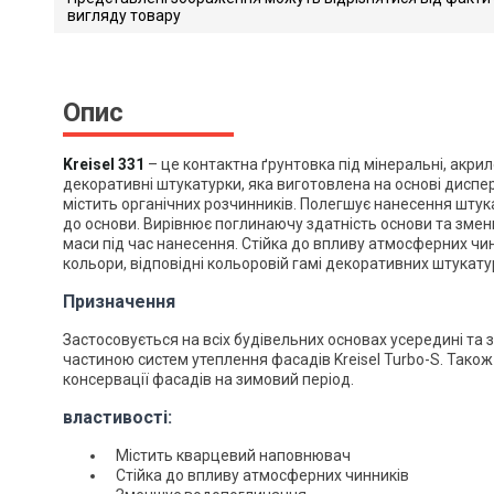
вигляду товару
Kreisel_331
Завантажити файл у pdf-фо
Розмір файлу 1 Mb
Опис
Kreisel 331
– це контактна ґрунтовка під мінеральні, акрил
декоративні штукатурки, яка виготовлена на основі диспер
містить органічних розчинників. Полегшує нанесення штука
до основи. Вирівнює поглинаючу здатність основи та зме
маси під час нанесення. Стійка до впливу атмосферних чин
кольори, відповідні кольоровій гамі декоративних штукату
Призначення
Застосовується на всіх будівельних основах усередині та 
частиною систем утеплення фасадів Kreisel Turbo-S. Тако
консервації фасадів на зимовий період
.
властивості:
Містить кварцевий наповнювач
Стійка до впливу атмосферних чинників