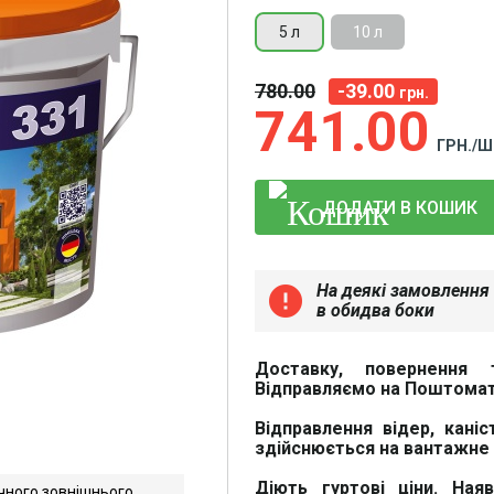
5 л
10 л
780
00
-39.00
грн.
741
00
ГРН./Ш
ДОДАТИ В КОШИК
На деякі замовлення 
error
в обидва боки
Доставку, повернення 
Відправляємо на Поштомат
Відправлення відер, каніс
здійснюється на вантажне 
Діють гуртові ціни. Ная
чного зовнішнього