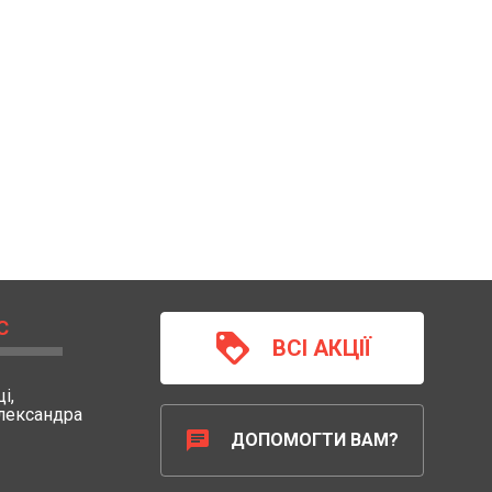
С
loyalty
ВСІ АКЦІЇ
і,
Олександра
chat
ДОПОМОГТИ ВАМ?