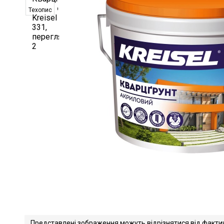
Техопис
Представлені зображення можуть відрізнятися від факти