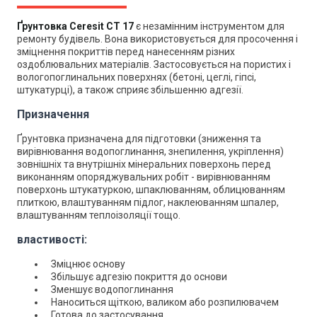
Ґрунтовка Ceresit CT 17
є незамінним інструментом для
ремонту будівель. Вона використовується для просочення і
зміцнення покриттів перед нанесенням різних
оздоблювальних матеріалів. Застосовується на пористих і
вологопоглинальних поверхнях (бетоні, цеглі, гіпсі,
штукатурці), а також сприяє збільшенню адгезії.
Призначення
Ґрунтовка
призначена для підготовки (зниження та
вирівнювання водопоглинання, знепилення, укріплення)
зовнішніх та внутрішніх мінеральних поверхонь перед
виконанням опоряджувальних робіт - вирівнюванням
поверхонь штукатуркою, шпаклюванням, облицюванням
плиткою, влаштуванням підлог, наклеюванням шпалер,
влаштуванням теплоізоляції тощо.
властивості:
Зміцнює основу
Збільшує адгезію покриття до основи
Зменшує водопоглинання
Наноситься щіткою, валиком або розпилювачем
Готова до застосування