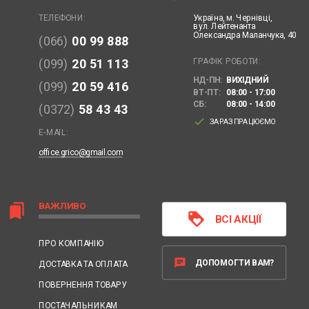
Україна,
м. Чернівці,
ТЕЛЕФОНИ:
вул. Лейтенанта
Олександра Маланчука, 40
(066)
00 99 888
ГРАФІК РОБОТИ:
(099)
20 51 113
НД-ПН:
ВИХІДНИЙ
(099)
20 59 416
ВТ-ПТ:
08:00 - 17:00
СБ:
08:00 - 14:00
(0372)
58 43 43
done
ЗАРАЗ ПРАЦЮЄМО
E-MAIL:
office.grico@gmail.com
ВАЖЛИВО
bookmarks
loyalty
ВСІ АКЦІЇ
ПРО КОМПАНІЮ
chat
ДОПОМОГТИ ВАМ?
ДОСТАВКА ТА ОПЛАТА
ПОВЕРНЕННЯ ТОВАРУ
ПОСТАЧАЛЬНИКАМ