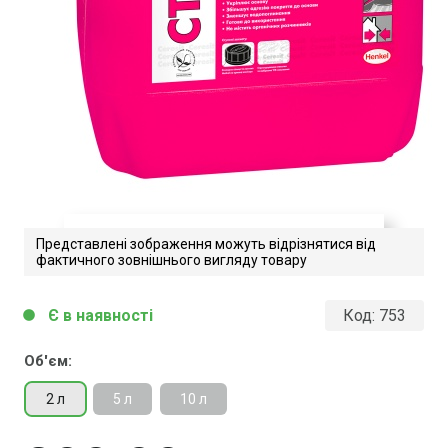
Представлені зображення можуть відрізнятися від
фактичного зовнішнього вигляду товару
Ceresit CТ 17. Технічний опис
Є в наявності
Код:
753
circle
Завантажити файл у pdf-форматі
Розмір файлу 244 Kb
Об'єм:
2 л
5 л
10 л