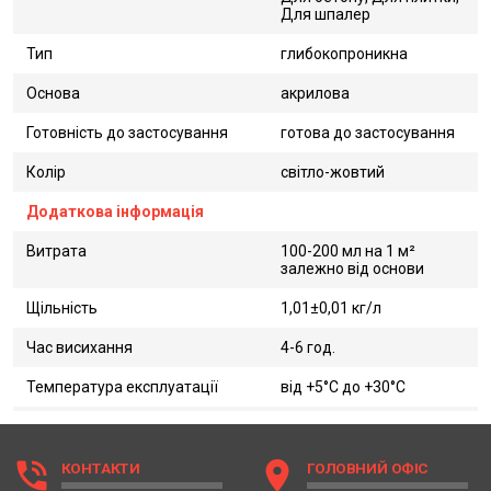
Для шпалер
Тип
глибокопроникна
Основа
акрилова
Готовність до застосування
готова до застосування
Колір
світло-жовтий
Додаткова інформація
Витрата
100-200 мл на 1 м²
залежно від основи
Щільність
1,01±0,01 кг/л
Час висихання
4-6 год.
Температура експлуатації
від +5°С до +30°С
phone_in_talk
location_on
КОНТАКТИ
ГОЛОВНИЙ ОФІС