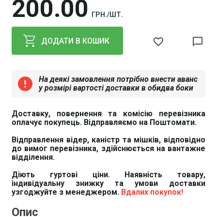
200
00
ГРН./ШТ.
favorite_border
chat_bubble_outline
ДОДАТИ В КОШИК
На деякі замовлення потрібно внести аванс
error
у розмірі вартості доставки в обидва боки
Доставку, повернення та комісію перевізника
оплачує покупець. Відправляємо на Поштомати.
Відправлення відер, каністр та мішків, відповідно
до вимог перевізника, здійснюється на вантажне
відділення.
Діють гуртові ціни. Наявність товару,
індивідуальну знижку та умови доставки
узгоджуйте з менеджером.
Вдалих покупок!
Опис