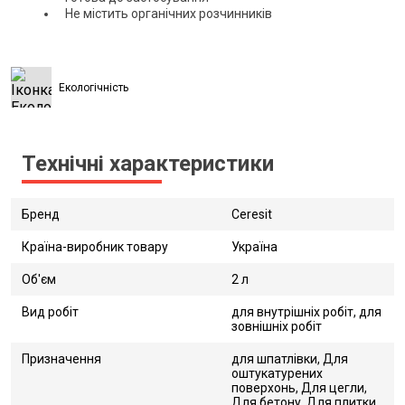
Не містить органічних розчинників
Екологічність
Технічні характеристики
Бренд
Ceresit
Країна-виробник товару
Україна
Об'єм
2 л
Вид робіт
для внутрішніх робіт, для
зовнішніх робіт
Призначення
для шпатлівки, Для
оштукатурених
поверхонь, Для цегли,
Для бетону, Для плитки,