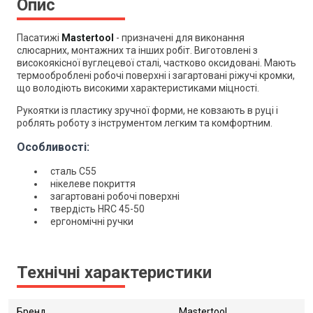
Опис
Пасатижі
Mastertool
- призначені для виконання
слюсарних, монтажних та інших робіт. Виготовлені з
високоякісної вуглецевої сталі,
частково оксидовані
. Мають
термооброблені робочі поверхні і загартовані ріжучі кромки,
що володіють високими характеристиками міцності.
Рукоятки із пластику зручної форми, не ковзають в руці і
роблять роботу з інструментом легким та комфортним.
Особливості:
сталь
С55
нікелеве покриття
загартовані робочі поверхні
твердість HRC 45-50
ергономічні ручки
Технічні характеристики
Бренд
Mastertool