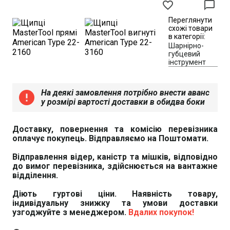
favorite_border
chat_bubble_outline
Переглянути
схожі товари
в категорії:
Шарнірно-
губцевий
інструмент
На деякі замовлення потрібно внести аванс
error
у розмірі вартості доставки в обидва боки
Доставку, повернення та комісію перевізника
оплачує покупець. Відправляємо на Поштомати.
Відправлення відер, каністр та мішків, відповідно
до вимог перевізника, здійснюється на вантажне
відділення.
Діють гуртові ціни. Наявність товару,
індивідуальну знижку та умови доставки
узгоджуйте з менеджером.
Вдалих покупок!