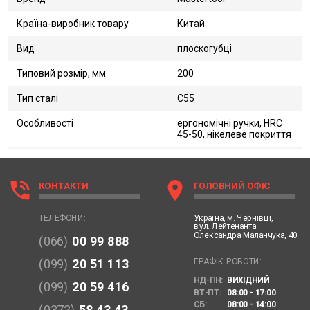
Країна-виробник товару
Китай
Вид
плоскогубці
Типовий розмір, мм
200
Тип сталі
С55
Особливості
ергономічні ручки, HRC
45-50, нікелеве покриття
phone_in_talk
location_on
КОНТАКТИ
ГОЛОВНИЙ ОФІС
Україна,
м. Чернівці,
ТЕЛЕФОНИ:
вул. Лейтенанта
Олександра Маланчука, 40
(066)
00 99 888
ГРАФІК РОБОТИ:
(099)
20 51 113
НД-ПН:
ВИХІДНИЙ
(099)
20 59 416
ВТ-ПТ:
08:00 - 17:00
СБ:
08:00 - 14:00