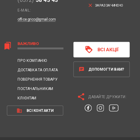
(0372)
58 43 43
clear
ЗАРАЗ ЗАЧИНЕНО
E-MAIL:
office.grico@gmail.com
ВАЖЛИВО
bookmarks
loyalty
ВСІ АКЦІЇ
ПРО КОМПАНІЮ
chat
ДОПОМОГТИ ВАМ?
ДОСТАВКА ТА ОПЛАТА
ПОВЕРНЕННЯ ТОВАРУ
ПОСТАЧАЛЬНИКАМ
share
ДАВАЙТЕ ДРУЖИТИ:
КЛІЄНТАМ
business
ВСІ КОНТАКТИ