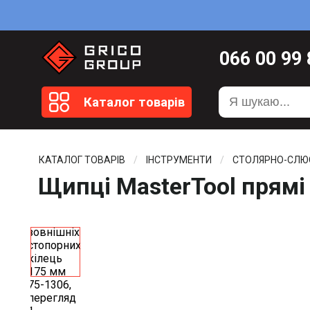
066
00 99
099
20 51
Каталог товарів
099
20 59
0372
58 4
КАТАЛОГ ТОВАРІВ
ІНСТРУМЕНТИ
СТОЛЯРНО-СЛЮ
Щипці MasterTool прямі