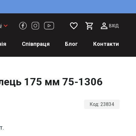
favorite_border
keyboard_arrow_down
і
ВХІД
ія
Співпраця
Блог
Контакти
ілець 175 мм 75-1306
Код:
23834
Т.