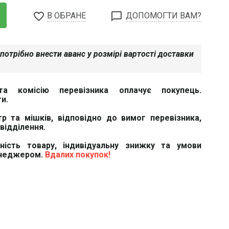
favorite_border
chat_bubble_outline
В ОБРАНЕ
ДОПОМОГТИ ВАМ?
потрібно внести аванс у розмірі вартості доставки
та комісію перевізника оплачує покупець.
и.
тр та мішків, відповідно до вимог перевізника,
відділення.
вність товару, індивідуальну знижку та умови
енеджером.
Вдалих покупок!