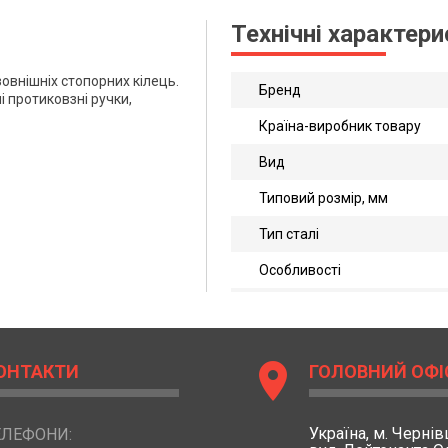
Технічні характер
овнішніх стопорних кілець.
Бренд
і протиковзні ручки,
Країна-виробник товару
Вид
Типовий розмір, мм
Тип сталі
Особливості
location_on
ОНТАКТИ
ГОЛОВНИЙ ОФІ
Україна,
м. Чернівц
ЕЛЕФОНИ: