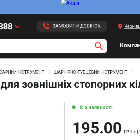
 888
keyboard_arrow_down
location_on
ЗАМОВИТИ ДЗВІНОК
Чернівц
 113
search
Компан
 416
3 43
САРНИЙ ІНСТРУМЕНТ
ШАРНІРНО-ГУБЦЕВИЙ ІНСТРУМЕНТ
 для зовнішніх стопорних к
Є в наявності
circle
195
00
ГРН./Ш