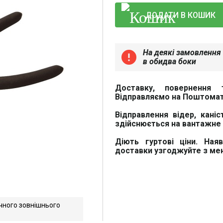
ДОДАТИ В КОШИК
На деякі замовлення 
error
в обидва боки
Доставку, повернення 
Відправляємо на Поштомат
Відправлення відер, каніс
здійснюється на вантажне 
Діють гуртові ціни. Ная
доставки узгоджуйте з м
чного зовнішнього