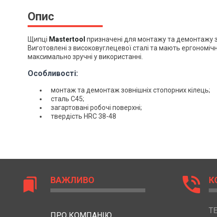
Опис
Щипці
Mastertool
призначені для монтажу та демонтажу з
Виготовлені з високовуглецевої сталі та мають ергономічн
максимально зручні у використанні.
Особливості:
монтаж та демонтаж зовнішніх стопорних кілець;
сталь С45;
загартовані робочі поверхні;
твердість HRC 38-48
phone_in_talk
ВАЖЛИВО
К
bookmarks
Т
ПРО КОМПАНІЮ