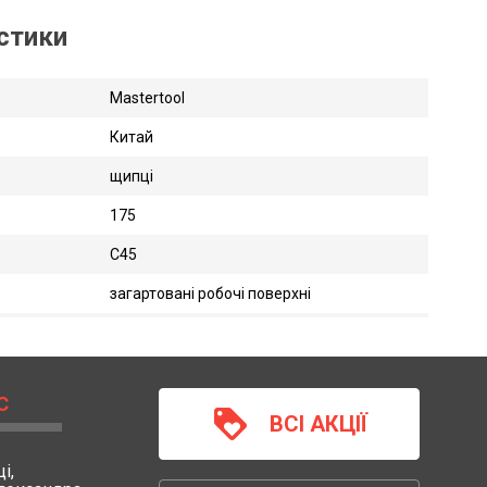
истики
Mastertool
Китай
щипці
175
C45
загартовані робочі поверхні
С
loyalty
ВСІ АКЦІЇ
і,