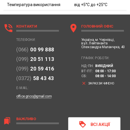
Температура використання
від +5°C дo +25°C
phone_in_talk
location_on
КОНТАКТИ
ГОЛОВНИЙ ОФІС
Україна,
м. Чернівці,
ТЕЛЕФОНИ:
вул. Лейтенанта
Олександра Маланчука, 40
(066)
00 99 888
ГРАФІК РОБОТИ:
(099)
20 51 113
НД-ПН:
ВИХІДНИЙ
(099)
20 59 416
ВТ-ПТ:
08:00 - 17:00
СБ:
08:00 - 14:00
(0372)
58 43 43
clear
ЗАРАЗ ЗАЧИНЕНО
E-MAIL:
office.grico@gmail.com
ВАЖЛИВО
bookmarks
loyalty
ВСІ АКЦІЇ