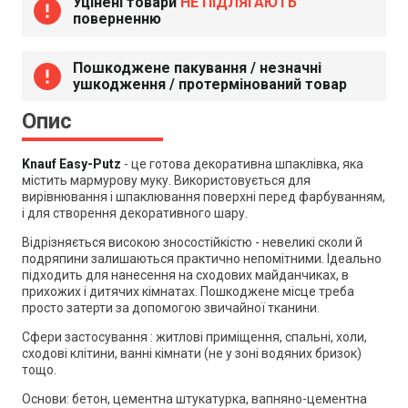
Уцінені товари
НЕ ПІДЛЯГАЮТЬ
error
поверненню
Пошкоджене пакування / незначні
error
ушкодження / протермінований товар
Опис
Knauf Easy-Putz
- це готова декоративна шпаклівка, яка
містить мармурову муку. Використовується для
вирівнювання і шпаклювання поверхні перед фарбуванням,
і для створення декоративного шару.
Відрізняється високою зносостійкістю - невеликі сколи й
подряпини залишаються практично непомітними. Ідеально
підходить для нанесення на сходових майданчиках, в
прихожих і дитячих кімнатах. Пошкоджене місце треба
просто затерти за допомогою звичайної тканини.
Сфери застосування : житлові приміщення, спальні, холи,
сходові клітини, ванні кімнати (не у зоні водяних бризок)
тощо.
Основи:
бетон, цементна штукатурка, вапняно-цементна