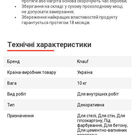
протяги або нагріта основа скорочують час обробки;
Зберігання на складі: у сухому прохолодному місці,
не допускати замерзання;
Збереження найкращих властивостей продукту
гарантується протягом 18 місяців.
Технічні характеристики
Бренд
Knauf
Країна-виробник товару
Україна
Вага
10 кг
Вид робіт
Для внутрішніх робіт
Тип
Декоративна
Призначення
Для стелі, Для стін, Для
гіпсокартону, Під
фарбування, Для бетону,
Для цементно-вапняних