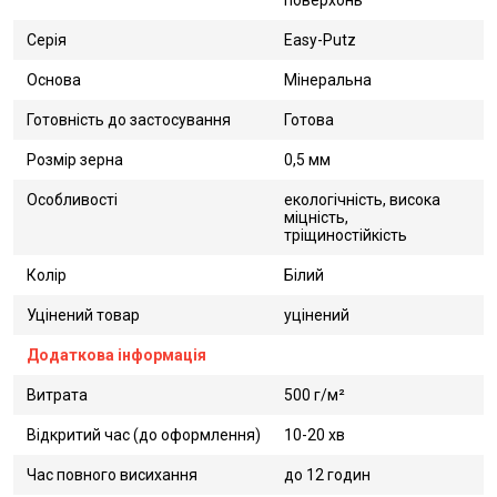
поверхонь
Серія
Easy-Putz
Основа
Мінеральна
Готовність до застосування
Готова
Розмір зерна
0,5 мм
Особливості
екологічність, висока
міцність,
тріщиностійкість
Колір
Білий
Уцінений товар
уцінений
Додаткова інформація
Витрата
500 г/м²
Відкритий час (до оформлення)
10-20 хв
Час повного висихання
до 12 годин