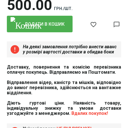
500
00
ГРН./ШТ.
favorite_border
chat_bubble_outline
ДОДАТИ В КОШИК
На деякі замовлення потрібно внести аванс
error
у розмірі вартості доставки в обидва боки
Доставку, повернення та комісію перевізника
оплачує покупець. Відправляємо на Поштомати.
Відправлення відер, каністр та мішків, відповідно
до вимог перевізника, здійснюється на вантажне
відділення.
Діють гуртові ціни. Наявність товару,
індивідуальну знижку та умови доставки
узгоджуйте з менеджером.
Вдалих покупок!