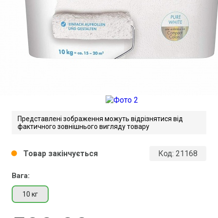
Представлені зображення можуть відрізнятися від
фактичного зовнішнього вигляду товару
Товар закінчується
Код:
21168
circle
Вага:
10 кг