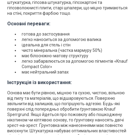
штукатурка, гіпсова штукатурка, гіпсокартоні та
гіпсоволокнисті плити, старі шпалери, що міцно тримаються
на стіні, покриття фарбою тощо.
Основні переваги:
готова до застосування
легко наноситься за допомогою валика
ідеальна для стель і стін
чисто мінеральна (частка мармуру 50%)
має білосніжно-матову структуру
легко забарвлюється за допомогою пігментів «Knauf
Compact Color»
має нейтральний запах
Інструкція із використання:
Основа має бути рівною, міцною та сухою, чистою, вільною
від пилу та матеріалів, що відшаровуються. Поверхню
звільнити від залишків, що погіршують адгезію. Будь-які
поверхні слід попередньо обробити ґрунтовкою Knauf
Sperrgrund. Якщо йдеться про пожовклу або пошкоджену
нікотином чи кіптявою основу, то ґрунтовку наносять двічі
хрест-на-хрест. Ґрунтовка між нанесеннями має повністю
висохнути. Штукатурка набуває оптимальних властивостей