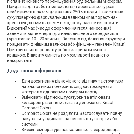
після інтенсивного перемішування будівельним міксером.
Придатна для роботи консистенція досягається у разі
необхідності шляхом додавання 250 мл води. Наносити на
суху поверхню фарбувальним валиком Knauf хрест-на-
хрест і суцільним шаром – в жодному разі не економити.
Відкритий час (час до оформлення після нанесення)
залежить від температури навколишнього середовища
(орієнтовно 10 - 20 хвилин). Залежно від бажаної структури
працювати фінішним валиком або фінішним пензлем Knauf.
При тривалих перервах у роботі закривати ємність
кришкою. Відкриту ємність по можливості повністю
використати.
Додаткова інформація
Для досягнення рівномірного відтінку та структури
на аналогічних поверхнях слід застосовувати
матеріал з однаковим номером партії;
Змінювати відтінок штукатурки та втілювати
кольорові рішення можна за допомогою Knauf
Compact Colors;
Compact Colors не розділяти. Застосовувати повну
пакувальну одиницю на ємність штукатурки або
системи;
Високі температури навколишнього середовища,