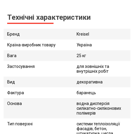
Технічні характеристики
Бренд
Kreisel
Країна-виробник товару
Україна
Вага
25 кг
Застосування
для зовнішніх та
внутрішніх робіт
Вид
декоративна
Фактура
баранець
Основа
водна дисперсія
силікатно-силіконових
полімерів
Тип поверхні
системи теплоізоляції
фасадів, бетон,
штукатурка, цегла