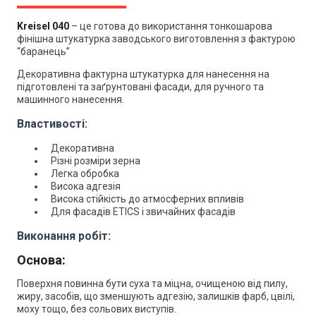
Kreisel 040
–
це г
отова до використання тонкошарова
фінішна штукатурка заводського виготовлення з
фактурою
“баранець”
Декоративна фактурна штукатурка для нанесення на
підготовлені та заґрунтовані фасади, для ручного та
машинного нанесення.
Властивості:
Декоративна
Різні розміри зерна
Легка обробка
Висока адгезія
Висока стійкість до атмосферних впливів
Для фасадів ETICS і звичайних фасадів
Виконання робіт:
Основа:
Поверхня повинна бути суха та міцна, очищеною від пилу,
жиру, засобів, що зменшують адгезію, залишків фарб, цвілі,
моху тощо, без сольових виступів.