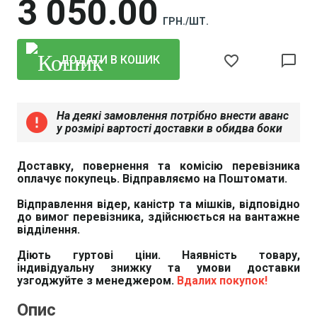
3 050
00
ГРН./ШТ.
favorite_border
chat_bubble_outline
ДОДАТИ В КОШИК
На деякі замовлення потрібно внести аванс
error
у розмірі вартості доставки в обидва боки
Доставку, повернення та комісію перевізника
оплачує покупець. Відправляємо на Поштомати.
Відправлення відер, каністр та мішків, відповідно
до вимог перевізника, здійснюється на вантажне
відділення.
Діють гуртові ціни. Наявність товару,
індивідуальну знижку та умови доставки
узгоджуйте з менеджером.
Вдалих покупок!
Опис