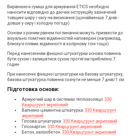
Вирівнюючі суміші для армування ETICS необхідно
наносити відповідно до діючих інструкційу зазначеній
товщині шару і часу на висихання (щонайменше 7 днів -
довше у сиру і холодну погоду).
Основи з різним рівнем поглинання можуть призвести до
візуально помітних відмінностей наповерхні (наприклад,
блискучі плями, відмінності в колірному тоні тощо).
Перед нанесенням фінішної штукатурки основа повинна
бути сухою і залишатися сухою протягом приблизно 7
годин.
При нанесенні фінішної штукатурки на базову штукатурку,
базова штукатурка повинна сохнути не менше 7 днів/1 см.
Підготовка основи:
Армуючий шар в системах теплоізоляції:
330
Кварцгрунт акриловий
Вапняно-цементна шткатурка:
330 Кварцгрунт
акриловий
Гіпсова штукатурка:
330 Кварцгрунт акриловий
Гіпсокартон:
330 Кварцгрунт акриловий
Бетон, залізобетон:
330 Кварцгрунт акриловий