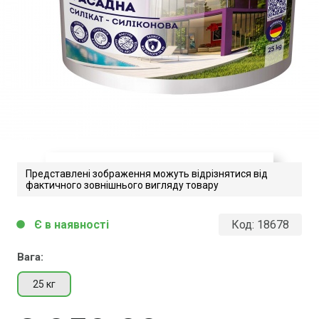
Представлені зображення можуть відрізнятися від
фактичного зовнішнього вигляду товару
Kreisel-040
Є в наявності
Код:
18678
circle
Завантажити файл у pdf-форматі
Розмір файлу 1 Mb
Вага:
25 кг