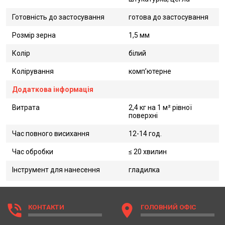
Готовність до застосування
готова до застосування
Розмір зерна
1,5 мм
Колір
білий
Колірування
комп’ютерне
Додаткова інформація
Витрата
2,4 кг на 1 м² рівної
поверхні
Час повного висихання
12-14 год.
Час обробки
≤ 20 хвилин
Інструмент для нанесення
гладилка
phone_in_talk
location_on
КОНТАКТИ
ГОЛОВНИЙ ОФІС