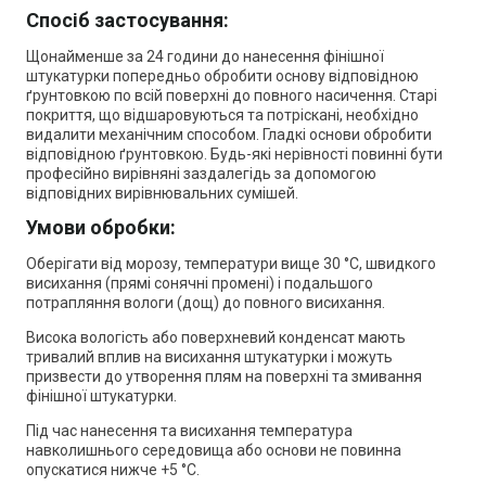
Спосіб застосування:
Щонайменше за 24 години до нанесення фінішної
штукатурки попередньо обробити основу відповідною
ґрунтовкою по всій поверхні до повного насичення. Старі
покриття, що відшаровуються та потріскані, необхідно
видалити механічним способом. Гладкі основи обробити
відповідною ґрунтовкою. Будь-які нерівності повинні бути
професійно вирівняні заздалегідь за допомогою
відповідних вирівнювальних сумішей.
Умови обробки:
Оберігати від морозу, температури вище 30 °C, швидкого
висихання (прямі сонячні промені) і подальшого
потрапляння вологи (дощ) до повного висихання.
Висока вологість або поверхневий конденсат мають
тривалий вплив на висихання штукатурки і можуть
призвести до утворення плям на поверхні та змивання
фінішної штукатурки.
Під час нанесення та висихання температура
навколишнього середовища або основи не повинна
опускатися нижче +5 °C.