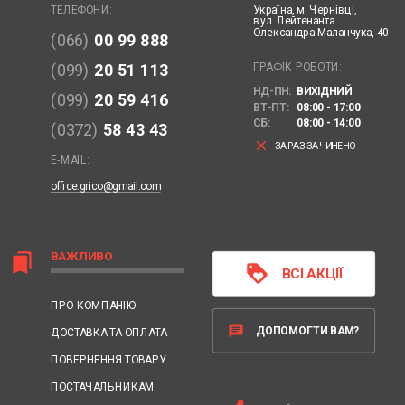
Україна,
м. Чернівці,
ТЕЛЕФОНИ:
вул. Лейтенанта
Олександра Маланчука, 40
(066)
00 99 888
ГРАФІК РОБОТИ:
(099)
20 51 113
НД-ПН:
ВИХІДНИЙ
(099)
20 59 416
ВТ-ПТ:
08:00 - 17:00
СБ:
08:00 - 14:00
(0372)
58 43 43
clear
ЗАРАЗ ЗАЧИНЕНО
E-MAIL:
office.grico@gmail.com
ВАЖЛИВО
bookmarks
loyalty
ВСІ АКЦІЇ
ПРО КОМПАНІЮ
chat
ДОПОМОГТИ ВАМ?
ДОСТАВКА ТА ОПЛАТА
ПОВЕРНЕННЯ ТОВАРУ
ПОСТАЧАЛЬНИКАМ