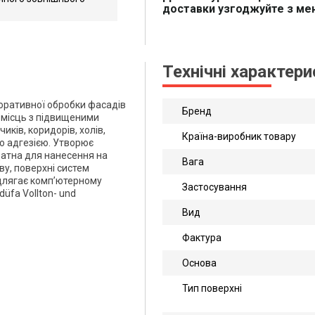
доставки узгоджуйте з м
5_ua
рматі
Технічні характер
коративної обробки фасадів
Бренд
 місць з підвищеними
ків, коридорів, холів,
Країна-виробник товару
ою адгезією. Утворює
датна для нанесення на
Вага
ву, поверхні систем
Підлягає комп’ютерному
Застосування
düfa Vollton- und
Вид
Фактура
Основа
Тип поверхні