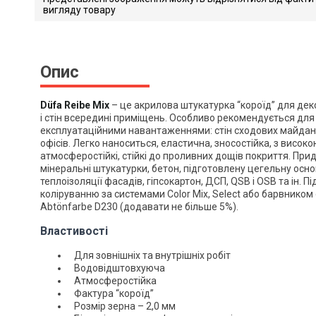
вигляду товару
Reibe_Mix_15_20_2
Завантажити файл у pdf-фо
Розмір файлу 479 Kb
Опис
Düfa Reibe Mix
– це акрилова штукатурка “короїд” для де
і стін всередині приміщень. Особливо рекомендується для
експлуатаційними навантаженнями: стін сходових майданчи
офісів. Легко наноситься, еластична, зносостійка, з висок
атмосферостійкі, стійкі до проливних дощів покриття. При
мінеральні штукатурки, бетон, підготовлену цегельну осно
теплоізоляції фасадів, гіпсокартон, ДСП, QSB і OSB та ін. 
коліруванню за системами Color Mix, Select або барвником 
Abtönfarbe D230 (додавати не більше 5%).
Властивості
Для зовнішніх та внутрішніх робіт
Водовідштовхуюча
Атмосферостійка
Фактура “короїд”
Розмір зерна – 2,0 мм