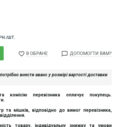
РН./ШТ.
favorite_border
chat_bubble_outline
В ОБРАНЕ
ДОПОМОГТИ ВАМ?
потрібно внести аванс у розмірі вартості доставки
та комісію перевізника оплачує покупець.
и.
тр та мішків, відповідно до вимог перевізника,
відділення.
вність товару, індивідуальну знижку та умови