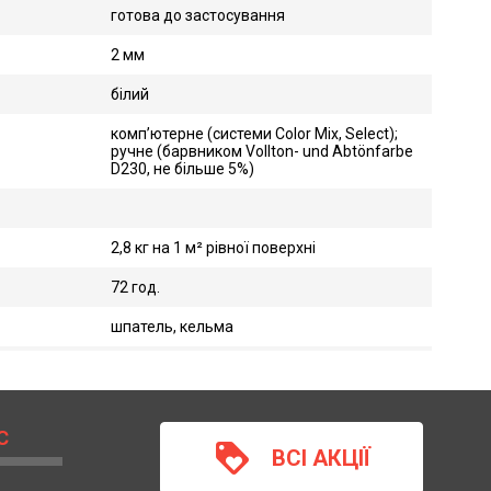
готова до застосування
2 мм
білий
комп’ютерне (системи Color Mix, Select);
ручне (барвником Vollton- und Abtönfarbe
D230, не більше 5%)
2,8 кг на 1 м² рівної поверхні
72 год.
шпатель, кельма
С
loyalty
ВСІ АКЦІЇ