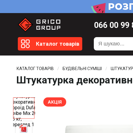
066
00 99
099
20 51
Каталог товарів
099
20 59
0372
58 4
КАТАЛОГ ТОВАРІВ
БУДІВЕЛЬНІ СУМІШІ
ШТУКАТУР
Штукатурка декоративна 
АКЦІЯ