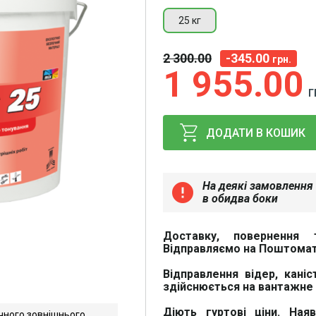
25 кг
2 300
00
-345.00
грн.
1 955
00
Г
ДОДАТИ В КОШИК
На деякі замовлення 
error
в обидва боки
Доставку, повернення 
Відправляємо на Поштомат
Відправлення відер, каніс
здійснюється на вантажне 
Діють гуртові ціни. Ная
чного зовнішнього