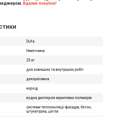
енеджером.
Вдалих покупок!
истики
Düfa
Німеччина
25 кг
для зовнішніх та внутрішніх робіт
декоративна
короїд
водна дисперсія акрилових полімерів
системи теплоізоляції фасадів, бетон,
штукатурка, цегла