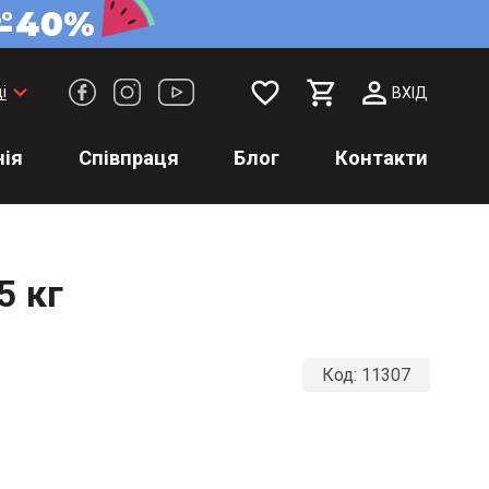
favorite_border
keyboard_arrow_down
і
ВХІД
ія
Співпраця
Блог
Контакти
5 кг
Код:
11307