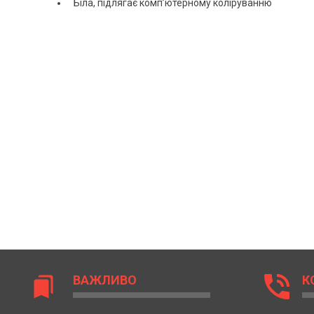
Біла, підлягає
комп’ютерному коліруванню
phone_in_talk
ВАЖЛИВО
К
bookmarks