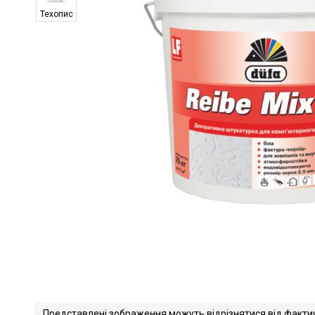
Техопис
Представлені зображення можуть відрізнятися від факти