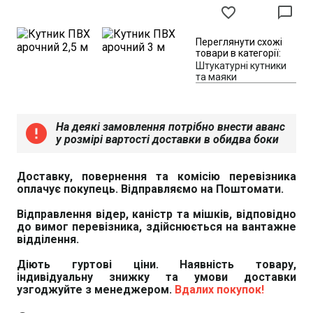
favorite_border
chat_bubble_outline
Переглянути схожі
товари в категорії:
Штукатурні кутники
та маяки
На деякі замовлення потрібно внести аванс
error
у розмірі вартості доставки в обидва боки
Доставку, повернення та комісію перевізника
оплачує покупець. Відправляємо на Поштомати.
Відправлення відер, каністр та мішків, відповідно
до вимог перевізника, здійснюється на вантажне
відділення.
Діють гуртові ціни. Наявність товару,
індивідуальну знижку та умови доставки
узгоджуйте з менеджером.
Вдалих покупок!