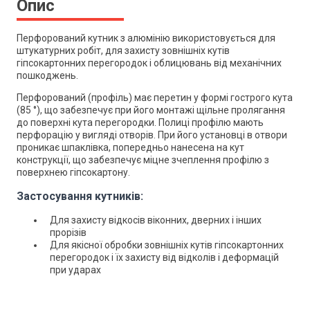
Опис
Перфорований кутник з алюмінію використовується для
штукатурних робіт, для захисту зовнішніх кутів
гіпсокартонних перегородок і облицювань від механічних
пошкоджень.
Перфорований (профіль) має перетин у формі гострого кута
(85 °), що забезпечує при його монтажі щільне пролягання
до поверхні кута перегородки. Полиці профілю мають
перфорацію у вигляді отворів. При його установці в отвори
проникає шпаклівка, попередньо нанесена на кут
конструкції, що забезпечує міцне зчеплення профілю з
поверхнею гіпсокартону.
Застосування кутників:
Для захисту відкосів віконних, дверних і інших
прорізів
Для якісної обробки зовнішніх кутів гіпсокартонних
перегородок і їх захисту від відколів і деформацій
при ударах