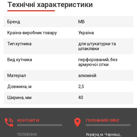
Технічні характеристики
Бренд
MB
Країна-виробник товару
Україна
Тип кутника
для штукатурки та
шпаклівки
Вид кутника
перфорований, без
армуючої сітки
Матеріал
алюміній
Довжина, м
2,5
Ширина, мм
40
phone_in_talk
location_on
КОНТАКТИ
ГОЛОВНИЙ ОФІС
Україна,
м. Чернівці,
ТЕЛЕФОНИ: