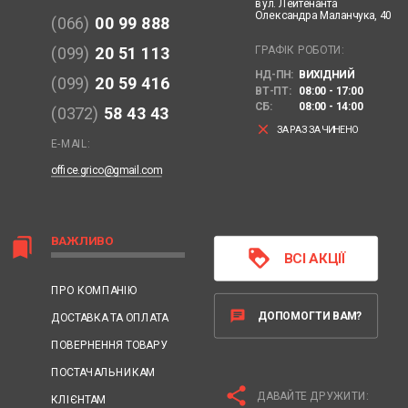
вул. Лейтенанта
Олександра Маланчука, 40
(066)
00 99 888
ГРАФІК РОБОТИ:
(099)
20 51 113
НД-ПН:
ВИХІДНИЙ
(099)
20 59 416
ВТ-ПТ:
08:00 - 17:00
СБ:
08:00 - 14:00
(0372)
58 43 43
clear
ЗАРАЗ ЗАЧИНЕНО
E-MAIL:
office.grico@gmail.com
ВАЖЛИВО
bookmarks
loyalty
ВСІ АКЦІЇ
ПРО КОМПАНІЮ
chat
ДОПОМОГТИ ВАМ?
ДОСТАВКА ТА ОПЛАТА
ПОВЕРНЕННЯ ТОВАРУ
ПОСТАЧАЛЬНИКАМ
share
ДАВАЙТЕ ДРУЖИТИ:
КЛІЄНТАМ