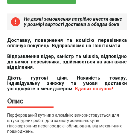
На деякі замовлення потрібно внести аванс
error
у розмірі вартості доставки в обидва боки
Доставку, повернення та комісію перевізника
оплачує покупець. Відправляємо на Поштомати.
Відправлення відер, каністр та мішків, відповідно
до вимог перевізника, здійснюється на вантажне
відділення.
Діють гуртові ціни. Наявність товару,
індивідуальну знижку та умови доставки
узгоджуйте з менеджером.
Вдалих покупок!
Опис
Перфорований кутник з алюмінію використовується для
штукатурних робіт, для захисту зовнішніх кутів
гіпсокартонних перегородок і облицювань від механічних
пошкоджень.