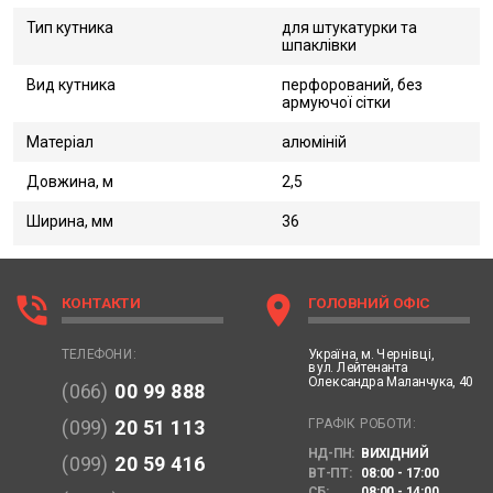
Тип кутника
для штукатурки та
шпаклівки
Вид кутника
перфорований, без
армуючої сітки
Матеріал
алюміній
Довжина, м
2,5
Ширина, мм
36
phone_in_talk
location_on
КОНТАКТИ
ГОЛОВНИЙ ОФІС
Україна,
м. Чернівці,
ТЕЛЕФОНИ:
вул. Лейтенанта
Олександра Маланчука, 40
(066)
00 99 888
ГРАФІК РОБОТИ:
(099)
20 51 113
НД-ПН:
ВИХІДНИЙ
(099)
20 59 416
ВТ-ПТ:
08:00 - 17:00
СБ:
08:00 - 14:00