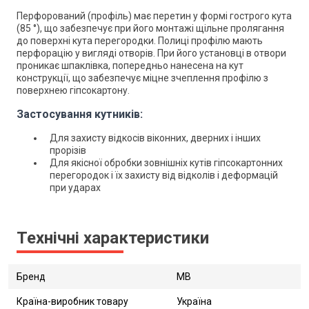
Перфорований (профіль) має перетин у формі гострого кута
(85 °), що забезпечує при його монтажі щільне пролягання
до поверхні кута перегородки. Полиці профілю мають
перфорацію у вигляді отворів. При його установці в отвори
проникає шпаклівка, попередньо нанесена на кут
конструкції, що забезпечує міцне зчеплення профілю з
поверхнею гіпсокартону.
Застосування кутників:
Для захисту відкосів віконних, дверних і інших
прорізів
Для якісної обробки зовнішніх кутів гіпсокартонних
перегородок і їх захисту від відколів і деформацій
при ударах
Технічні характеристики
Бренд
MB
Країна-виробник товару
Україна