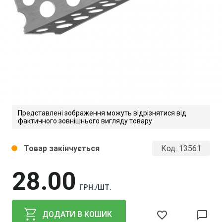
Представлені зображення можуть відрізнятися від
фактичного зовнішнього вигляду товару
Товар закінчується
Код:
13561
circle
28
00
ГРН./ШТ.
favorite_border
chat_bubble_outline
ДОДАТИ В КОШИК