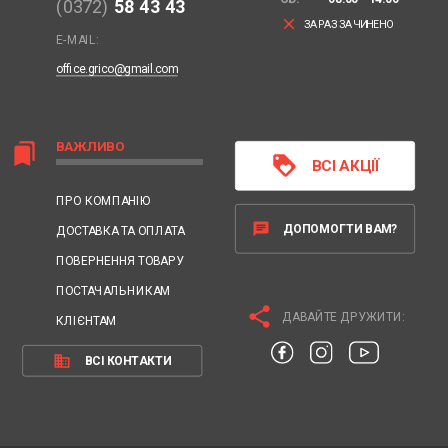
(0372)
58 43 43
clear
ЗАРАЗ ЗАЧИНЕНО
E-MAIL:
office.grico@gmail.com
ВАЖЛИВО
bookmarks
loyalty
ВСІ АКЦІЇ
ПРО КОМПАНІЮ
chat
ДОПОМОГТИ ВАМ?
ДОСТАВКА ТА ОПЛАТА
ПОВЕРНЕННЯ ТОВАРУ
ПОСТАЧАЛЬНИКАМ
share
ДАВАЙТЕ ДРУЖИТИ:
КЛІЄНТАМ
business
ВСІ КОНТАКТИ