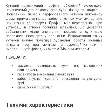
Кутовий пластиковий профіль, обклеєний склосіткою,
призначений для захисту кутів будинків від пошкоджень.
Поперечний переріз перфорованого кутника виконаноу
формі прямого кута, що забезпечує при монтажі щільне
прилягання до поверхні. Профіль має перфорацію і при
установці в отвори проникає шпаклівка, що дозволяє
забезпечити міцне зчеплення профілю з супутньою
поверхнею гіпсокартону або стіни. Використання таких
кутників значно полегшує будівельні роботи, зменшує
витрати часу при монтажі теплоізоляційних плит і
виведенні кутів фасадних систем “Мокрим методом”.
ПЕРЕВАГИ:
армують, захищають кути від механічних
пошкоджень
гарантують виконання рівного кута
забезпечують ідеальне зчеплення штукатурної
суміші
сітка 7х7 см 110 гр/м²
Технічні характеристики