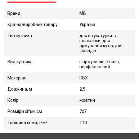
Бренд
MB
Країна-виробник товару
Україна
Тип кутника
для штукатурки та
шпаклівки, для
армування кутів, для
фасадів
Вид кутника
з армуючою сіткою,
перфорований
Матеріал
ПВХ
Довжина, м
2,5
Колір
жовтий
Розміри сітки, см
7х7
Товщина сітки, г/м²
110