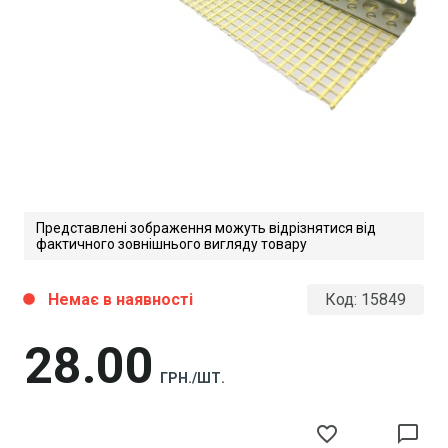
Представлені зображення можуть відрізнятися від
фактичного зовнішнього вигляду товару
Немає в наявності
Код:
15849
circle
28
00
ГРН./ШТ.
favorite_border
chat_bubble_outline