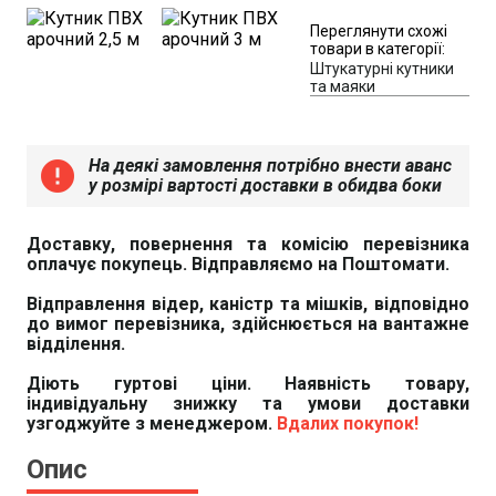
Переглянути схожі
товари в категорії:
Штукатурні кутники
та маяки
На деякі замовлення потрібно внести аванс
error
у розмірі вартості доставки в обидва боки
Доставку, повернення та комісію перевізника
оплачує покупець. Відправляємо на Поштомати.
Відправлення відер, каністр та мішків, відповідно
до вимог перевізника, здійснюється на вантажне
відділення.
Діють гуртові ціни. Наявність товару,
індивідуальну знижку та умови доставки
узгоджуйте з менеджером.
Вдалих покупок!
Опис