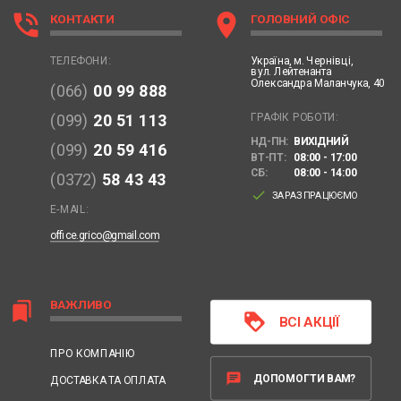
phone_in_talk
location_on
КОНТАКТИ
ГОЛОВНИЙ ОФІС
Україна,
м. Чернівці,
ТЕЛЕФОНИ:
вул. Лейтенанта
Олександра Маланчука, 40
(066)
00 99 888
ГРАФІК РОБОТИ:
(099)
20 51 113
НД-ПН:
ВИХІДНИЙ
(099)
20 59 416
ВТ-ПТ:
08:00 - 17:00
СБ:
08:00 - 14:00
(0372)
58 43 43
done
ЗАРАЗ ПРАЦЮЄМО
E-MAIL:
office.grico@gmail.com
ВАЖЛИВО
bookmarks
loyalty
ВСІ АКЦІЇ
ПРО КОМПАНІЮ
chat
ДОПОМОГТИ ВАМ?
ДОСТАВКА ТА ОПЛАТА