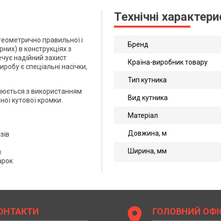
Технічні характер
геометрично правильної і
Бренд
рних) в конструкціях з
ечує надійний захист
Країна-виробник товару
иробу є спеціальні насічки,
Тип кутника
влюється з використанням
Вид кутника
ої кутової кромки.
Матеріал
Довжина, м
зів
Ширина, мм
я
арок
location_on
ОНТАКТИ
ГОЛОВНИЙ ОФІ