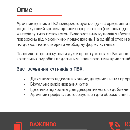
Опис
Арочний кутник з ПВХ використовується для формування 
міцної кутовий кромки арочних прорізів і ніш (віконних, две
матеріалу типу гіспокартон.
Використання кутників забезп
поверхонь від механічних пошкоджень. На одній зі сторін в
які дозволяють створити необхідну форму кутника.
Пластикові арочні кутники дуже прості у монтажі. Встано
кріпильних виробів і подальшим шпаклюванням криволінійн
Застосування кутників з ПВХ:
Для захисту відкосів віконних, дверних і інших прорі
Візуальне вирівнювання кутів
Ідеально підходить для декоративного оздобленн
Арочний профіль застосовується для обрамлення 
phone_in_talk
ВАЖЛИВО
К
bookmarks