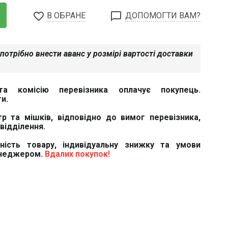
favorite_border
chat_bubble_outline
В ОБРАНЕ
ДОПОМОГТИ ВАМ?
потрібно внести аванс у розмірі вартості доставки
та комісію перевізника оплачує покупець.
и.
тр та мішків, відповідно до вимог перевізника,
відділення.
вність товару, індивідуальну знижку та умови
енеджером.
Вдалих покупок!