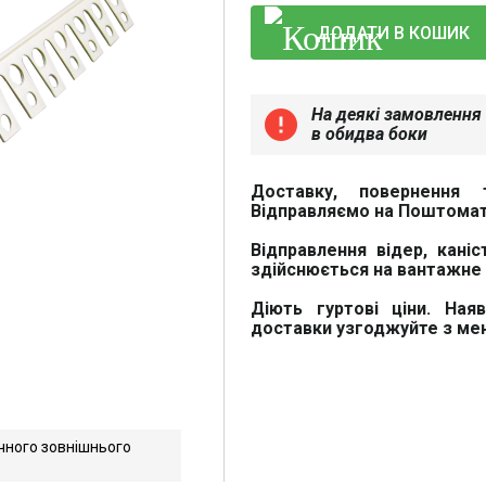
ДОДАТИ В КОШИК
На деякі замовлення 
error
в обидва боки
Доставку, повернення 
Відправляємо на Поштомат
Відправлення відер, каніс
здійснюється на вантажне 
Діють гуртові ціни. Ная
доставки узгоджуйте з м
чного зовнішнього