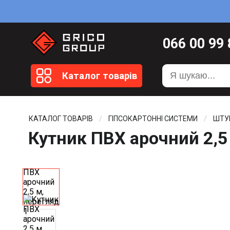
066
00 99
099
20 51
Каталог товарів
099
20 59
0372
58 4
КАТАЛОГ ТОВАРІВ
ГІПСОКАРТОННІ СИСТЕМИ
ШТУ
Кутник ПВХ арочний 2,5