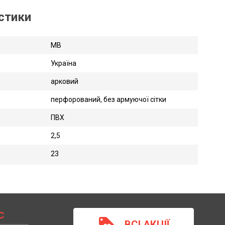
истики
MB
Україна
арковий
перфорований, без армуючої сітки
ПВХ
2,5
23
С
loyalty
ВСІ АКЦІЇ