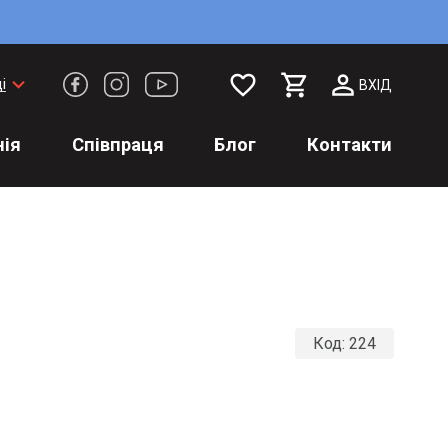
favorite_border
keyboard_arrow_down
і
ВХІД
ія
Співпраця
Блог
Контакти
Код:
224