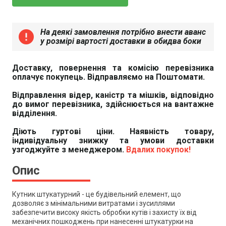
На деякі замовлення потрібно внести аванс
error
у розмірі вартості доставки в обидва боки
Доставку, повернення та комісію перевізника
оплачує покупець. Відправляємо на Поштомати.
Відправлення відер, каністр та мішків, відповідно
до вимог перевізника, здійснюється на вантажне
відділення.
Діють гуртові ціни. Наявність товару,
індивідуальну знижку та умови доставки
узгоджуйте з менеджером.
Вдалих покупок!
Опис
Кутник штукатурний - це будівельний елемент, що
дозволяє з мінімальними витратами і зусиллями
забезпечити високу якість обробки кутів і захисту їх від
механічних пошкоджень при нанесенні штукатурки на