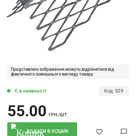
Представлені зображення можуть відрізнятися від
фактичного зовнішнього вигляду товару
Є в наявності
Код:
929
circle
55
00
ГРН./ШТ.
favorite_border
chat_bubble_outline
ДОДАТИ В КОШИК