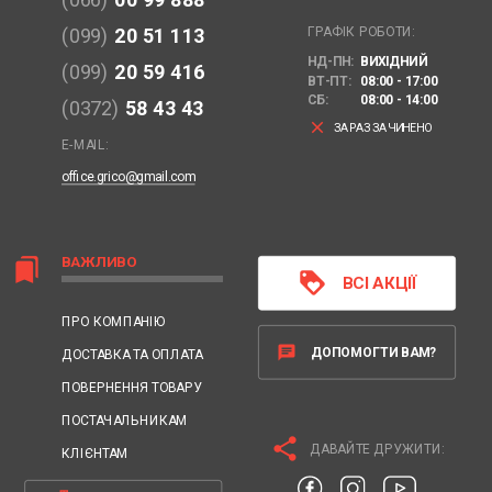
(066)
00 99 888
ГРАФІК РОБОТИ:
(099)
20 51 113
НД-ПН:
ВИХІДНИЙ
(099)
20 59 416
ВТ-ПТ:
08:00 - 17:00
СБ:
08:00 - 14:00
(0372)
58 43 43
clear
ЗАРАЗ ЗАЧИНЕНО
E-MAIL:
office.grico@gmail.com
ВАЖЛИВО
bookmarks
loyalty
ВСІ АКЦІЇ
ПРО КОМПАНІЮ
chat
ДОПОМОГТИ ВАМ?
ДОСТАВКА ТА ОПЛАТА
ПОВЕРНЕННЯ ТОВАРУ
ПОСТАЧАЛЬНИКАМ
share
ДАВАЙТЕ ДРУЖИТИ:
КЛІЄНТАМ