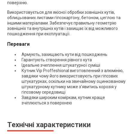
поверхню.
Використовується для якісної обробки зовнішніх кутів,
облицьованих листами гіпсокартону, бетоном, цеглою та
іншими матеріалами. Забезпечує правильну геометрію
зовнішніх та внутрішніх кутів і захищає їх від можливого
пошкодження при експлуатації.
Переваги
Армують, захищають кути від пошкоджень
Гарантують створення рівного кута
Ідеальне зчеплення штукатурної суміші
Кутник Vip Proffeshional виготовленний з алюмінію,
завдяки чому його використовують при гіпсових
штукатурках, оскільки на звичайному оцинкованому
штукатурному кутнику може з’явитись корозія у
гіпсовому середовищі
Завдяки широким коміркам, кутник краще
зчіплюється з поверхнею
Технічні характеристики