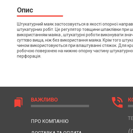
Опис
Штукатурний маяк застосовується в якості опорної направ
штукатурних робіт.
Це регулятор товщини шпаклівки при ш
використанням маяка , штукатурні роботи виконувати значн
суттєво вища, ніж без використання маяка.
Крім того штук
чином використовуються при влаштуванні стяжок. Для кр
робочою поверхнею на нижню опорну частину штукатурно
перфорація.
phone_in_talk
ВАЖЛИВО
К
bookmarks
Т
ПРО КОМПАНІЮ
(