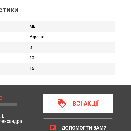
истики
MB
Україна
3
10
16
С
loyalty
ВСІ АКЦІЇ
і,
Олександра
chat
ДОПОМОГТИ ВАМ?