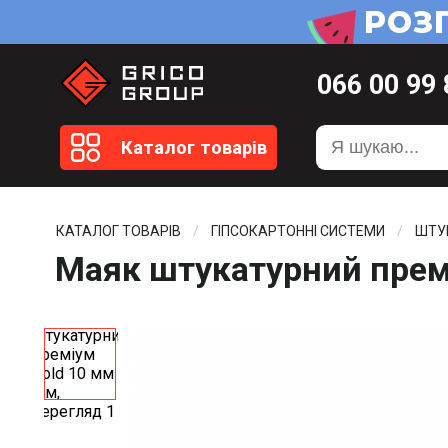
066
00 99
099
20 51
Каталог товарів
099
20 59
0372
58 4
КАТАЛОГ ТОВАРІВ
ГІПСОКАРТОННІ СИСТЕМИ
ШТУ
Маяк штукатурний премі