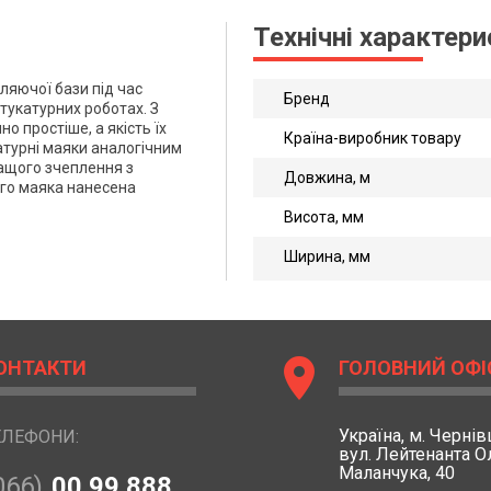
Технічні характер
ляючої бази під час
Бренд
тукатурних роботах. З
о простіше, а якість їх
Країна-виробник товару
атурні маяки аналогічним
ащого зчеплення з
Довжина, м
го маяка нанесена
Висота, мм
Ширина, мм
location_on
ОНТАКТИ
ГОЛОВНИЙ ОФІ
Україна,
м. Чернівц
ЕЛЕФОНИ:
вул. Лейтенанта 
Маланчука, 40
066)
00 99 888