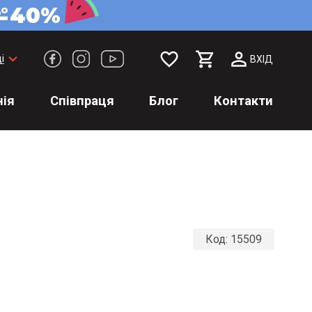
favorite_border
keyboard_arrow_down
і
ВХІД
ія
Співпраця
Блог
Контакти
Код:
15509