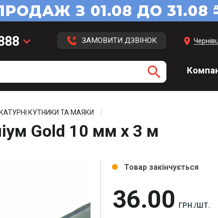
 888
keyboard_arrow_down
location_on
ЗАМОВИТИ ДЗВІНОК
Чернівц
 113
search
Компан
 416
3 43
КАТУРНІ КУТНИКИ ТА МАЯКИ
ум Gold 10 мм х 3 м
Товар закінчується
circle
36
00
ГРН./ШТ.