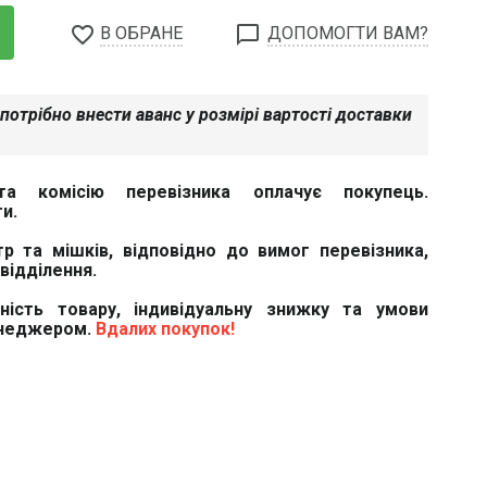
favorite_border
chat_bubble_outline
В ОБРАНЕ
ДОПОМОГТИ ВАМ?
потрібно внести аванс у розмірі вартості доставки
та комісію перевізника оплачує покупець.
и.
тр та мішків, відповідно до вимог перевізника,
відділення.
вність товару, індивідуальну знижку та умови
енеджером.
Вдалих покупок!