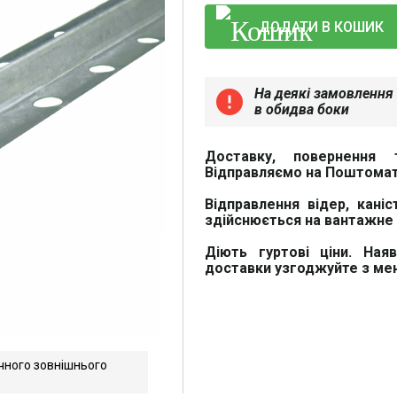
ДОДАТИ В КОШИК
На деякі замовлення 
error
в обидва боки
Доставку, повернення 
Відправляємо на Поштомат
Відправлення відер, каніс
здійснюється на вантажне 
Діють гуртові ціни. Ная
доставки узгоджуйте з м
чного зовнішнього