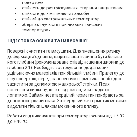
поверхонь
стійкість до розтріскування, старіння і вицвітання
стійкість до хімії і миючих засобів
стійкий до екстремальних температур
зберігає гнучкість при низьких і високих
температурах
Підготовка основи та нанесення:
Поверхні очистити та висушити. Для зменшення ризику
деформації з'єднання, ширина шва повинна бути більше
його глибини (рекомендоване співвідношення ширини до
глибини 2:1). Необхідно застосування додаткових
ущільнюючих матеріалів при більшій глибині. Прилеглу до
шву поверхню, перед нанесенням герметика, необхідно
захистити за допомогою малярської стрічки. Після
нанесення силікону, шов слід розгладити гладкою
лопаткою. Зайвий незатверділий герметик прибрають за
допомогою розчинника. Затверділий же герметик можливо
видалити тільки шляхом механічного впливу.
Роботи слід виконувати при температурі основи від + 5 °C
до + 40 °C.