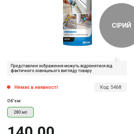
Представлені зображення можуть відрізнятися від
фактичного зовнішнього вигляду товару
Akfix 100E. Технічні
Немає в наявності
Код:
5468
circle
характеристики
Об'єм:
Завантажити файл у pdf-форматі
Розмір файлу 286 Kb
280 мл
140
00