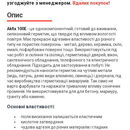
узгоджуйте з менеджером.
Вдалих покупок!
Опис
Akfix 100Е
- це однокомпонентний, готовий до вживання,
силіконовий герметик, що твердіє під впливом вологості
повітря. Має прекрасні адгезивні властивості до різного
типу не пористих поверхонь - метал, дерево, кераміка, скло,
емалі, пофарбовані поверхні тощо. Використовується під
час робіт зі скління та ізоляції, герметизації дверей, вікон,
сантехнічного обладнання, телефонного та електричного
обладнання. Підходить для застосування в побуті. Не
рекомендується наносити герметик на чутливі метали
(мідь, латунь, деякі види алюмінію, свинець) і дзеркала, під
час виробництва і герметизації акваріумів. Так само не
варто фарбувати та наражати тривалому впливу сонячних
променів. Не використоввувати для для бетону, мармуру,
граніту або каменю.
Основні властивості:
після висихання залишається еластичним
кислотне затвердіння
чудова адгезія до різних матеріалів і гладких