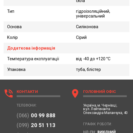
скла
Тип
гідроізоляційний,
універсальний
Основа
Силіконова
Колір
Сірий
Додаткова інформація
Температура експлуатації
від -40 до +120 °C
Упаковка
туба, блістер
phone_in_talk
location_on
КОНТАКТИ
ГОЛОВНИЙ ОФІС
Україна,
м. Чернівці,
ТЕЛЕФОНИ:
вул. Лейтенанта
Олександра Маланчука, 40
(066)
00 99 888
ГРАФІК РОБОТИ:
(099)
20 51 113
НД-ПН:
ВИХІДНИЙ