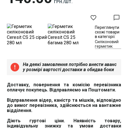
ГРН./ШТ.
favorite_border
chat_bubble_outline
Переглянути
схожі товари
в категорії:
Силіконовий
герметик
На деякі замовлення потрібно внести аванс
error
у розмірі вартості доставки в обидва боки
Доставку, повернення та комісію перевізника
оплачує покупець. Відправляємо на Поштомати.
Відправлення відер, каністр та мішків, відповідно
до вимог перевізника, здійснюється на вантажне
відділення.
Діють гуртові ціни. Наявність товару,
індивідуальну знижку та умови доставки