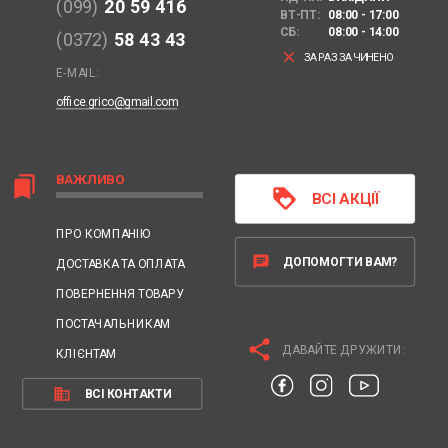
(099)
20 59 416
ВТ-ПТ:
08:00 - 17:00
СБ:
08:00 - 14:00
(0372)
58 43 43
clear
ЗАРАЗ ЗАЧИНЕНО
E-MAIL:
office.grico@gmail.com
ВАЖЛИВО
bookmarks
loyalty
ВСІ АКЦІЇ
ПРО КОМПАНІЮ
chat
ДОПОМОГТИ ВАМ?
ДОСТАВКА ТА ОПЛАТА
ПОВЕРНЕННЯ ТОВАРУ
ПОСТАЧАЛЬНИКАМ
share
ДАВАЙТЕ ДРУЖИТИ:
КЛІЄНТАМ
business
ВСІ КОНТАКТИ