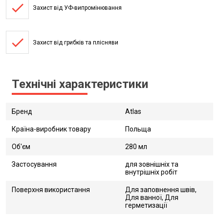
done
Захист від УФ-випромінювання
done
Захист від грибків та плісняви
Технічні характеристики
Бренд
Atlas
Країна-виробник товару
Польща
Об'єм
280 мл
Застосування
для зовнішніх та
внутрішніх робіт
Поверхня використання
Для заповнення швів,
Для ванної, Для
герметизації