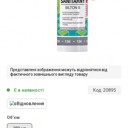
Представлені зображення можуть відрізнятися від
фактичного зовнішнього вигляду товару
Є в наявності
Код:
20895
circle
Об'єм: