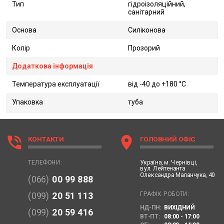
Тип
гідроізоляційний,
санітарний
Основа
Силіконова
Колір
Прозорий
Додаткова інформація
Температура експлуатації
від -40 до +180 °C
Упаковка
туба
phone_in_talk
location_on
КОНТАКТИ
ГОЛОВНИЙ ОФІС
Україна,
м. Чернівці,
ТЕЛЕФОНИ:
вул. Лейтенанта
Олександра Маланчука, 40
(066)
00 99 888
ГРАФІК РОБОТИ:
(099)
20 51 113
НД-ПН:
ВИХІДНИЙ
(099)
20 59 416
ВТ-ПТ:
08:00 - 17:00