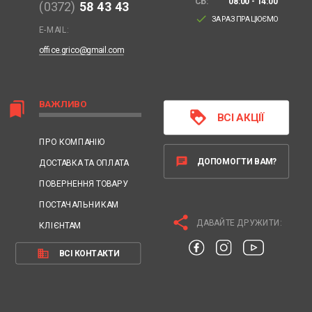
СБ:
08:00 - 14:00
(0372)
58 43 43
done
ЗАРАЗ ПРАЦЮЄМО
E-MAIL:
office.grico@gmail.com
ВАЖЛИВО
bookmarks
loyalty
ВСІ АКЦІЇ
ПРО КОМПАНІЮ
chat
ДОПОМОГТИ ВАМ?
ДОСТАВКА ТА ОПЛАТА
ПОВЕРНЕННЯ ТОВАРУ
ПОСТАЧАЛЬНИКАМ
share
ДАВАЙТЕ ДРУЖИТИ:
КЛІЄНТАМ
business
ВСІ КОНТАКТИ