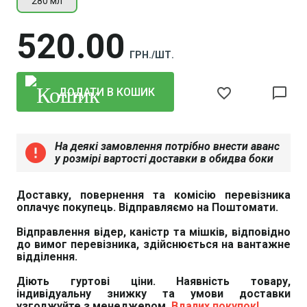
280 мл
520
00
ГРН./ШТ.
favorite_border
chat_bubble_outline
ДОДАТИ В КОШИК
На деякі замовлення потрібно внести аванс
error
у розмірі вартості доставки в обидва боки
Доставку, повернення та комісію перевізника
оплачує покупець. Відправляємо на Поштомати.
Відправлення відер, каністр та мішків, відповідно
до вимог перевізника, здійснюється на вантажне
Atlas Silton S.
відділення.
u0422u0435u0445u043du0456u0447u043du
u043eu043fu0438u0441.
Діють гуртові ціни. Наявність товару,
індивідуальну знижку та умови доставки
Завантажити файл у pdf-форматі
Розмір файлу 387 Kb
узгоджуйте з менеджером.
Вдалих покупок!