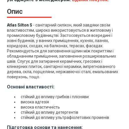
Опис
Atlas Silton S
- санітарний силікон, який завдяки своїм
властивостям, широко використовується в житловому і
промисловому будівництві. Застосовується всередині і
зовні будинків, у ванних приміщеннях, кухнях, лазнях,
коридорах, сходах, на балконах, терасах, фасадах.
Рекомендується для заповнення щілин між покриттям і
обладнанням приміщення, заповнення розширювальних
швів. Слугує для затирання керамічних, гресових і
клінкерних плиток, санітарної кераміки, імпрегнованного
дерева, скла, порцеляни, нержавіючої сталі, емальованих
поверхонь, тощо.
Основні властивості:
стійкий до впливу грибків і плісняви
висока адгезія
висока еластичність
стійкий до впливу детергентів
стійкий до впливу ультрафіолетових променів
Підготовка основи та нанесення: