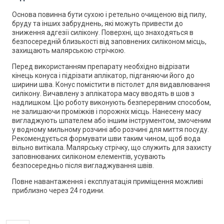
Основа повинна бути сухою і ретельно очищеною від пилу,
бруду та інших забруднень, які можуть привести до
зниження адгезії силікону. Поверхні, що знаходяться в
безпосередній близькості від заповнених силіконом місць,
захищають малярською стрічкою.
Перед використанням препарату необхідно відрізати
кінець конуса і підрізати аплікатор, підганяючи його до
ширини шва. Конус помістити в пістолет для видавлювання
силікону. Вичавлену з аплікатора масу вводять в шов з
надлишком. Цю роботу виконують безперервним способом,
не залишаючи проміжків і порожніх місць. Нанесену масу
вигладжують шпателем або іншим інструментом, змоченим
у водному мильному розчині або розчині для миття посуду.
Рекомендується формувати шви таким чином, щоб вода
вільно витікала. Малярську стрічку, що служить для захисту
заповнюваних силіконом елементів, усувають
безпосередньо після вигладжування швів.
Повне навантаження і експлуатація приміщення можливі
приблизно через 24 години.