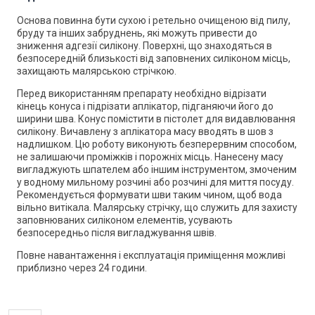
Основа повинна бути сухою і ретельно очищеною від пилу,
бруду та інших забруднень, які можуть привести до
зниження адгезії силікону. Поверхні, що знаходяться в
безпосередній близькості від заповнених силіконом місць,
захищають малярською стрічкою.
Перед використанням препарату необхідно відрізати
кінець конуса і підрізати аплікатор, підганяючи його до
ширини шва. Конус помістити в пістолет для видавлювання
силікону. Вичавлену з аплікатора масу вводять в шов з
надлишком. Цю роботу виконують безперервним способом,
не залишаючи проміжків і порожніх місць. Нанесену масу
вигладжують шпателем або іншим інструментом, змоченим
у водному мильному розчині або розчині для миття посуду.
Рекомендується формувати шви таким чином, щоб вода
вільно витікала. Малярську стрічку, що служить для захисту
заповнюваних силіконом елементів, усувають
безпосередньо після вигладжування швів.
Повне навантаження і експлуатація приміщення можливі
приблизно через 24 години.