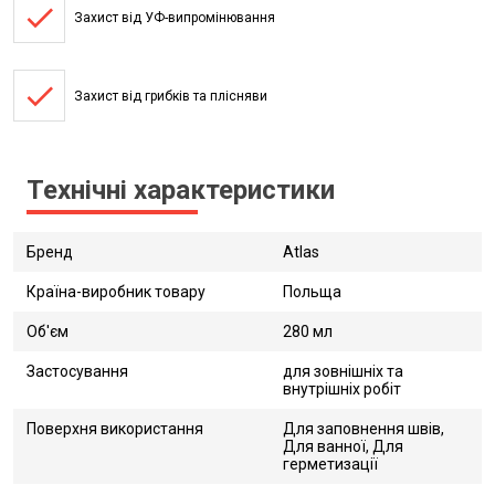
done
Захист від УФ-випромінювання
done
Захист від грибків та плісняви
Технічні характеристики
Бренд
Atlas
Країна-виробник товару
Польща
Об'єм
280 мл
Застосування
для зовнішніх та
внутрішніх робіт
Поверхня використання
Для заповнення швів,
Для ванної, Для
герметизації