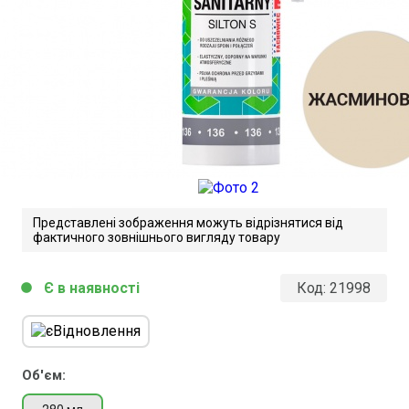
Представлені зображення можуть відрізнятися від
фактичного зовнішнього вигляду товару
Є в наявності
Код:
21998
circle
Atlas Silton S. Технічний опис.
Завантажити файл у pdf-форматі
Розмір файлу 387 Kb
Об'єм: