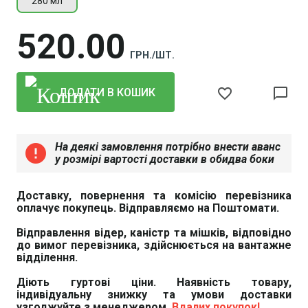
280 мл
520
00
ГРН./ШТ.
favorite_border
chat_bubble_outline
ДОДАТИ В КОШИК
На деякі замовлення потрібно внести аванс
error
у розмірі вартості доставки в обидва боки
Доставку, повернення та комісію перевізника
оплачує покупець. Відправляємо на Поштомати.
Відправлення відер, каністр та мішків, відповідно
до вимог перевізника, здійснюється на вантажне
відділення.
Діють гуртові ціни. Наявність товару,
індивідуальну знижку та умови доставки
узгоджуйте з менеджером.
Вдалих покупок!