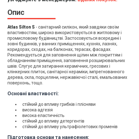
Опис
Atlas Silton S
- санітарний силікон, який завдяки своїм
властивостям, широко використовується в житловому і
промисловому будівництві. Застосовується всередині і
зовні будинків, у ванних приміщеннях, кухнях, лазнях,
коридорах, сходах, на балконах, терасах, фасадах.
Рекомендується для заповнення щілин між покриттям і
обладнанням приміщення, заповнення розширювальних
швів. Слугує для затирання керамічних, гресових і
клінкерних плиток, санітарної кераміки, імпрегнованного
дерева, скла, порцеляни, нержавіючої сталі, емальованих
поверхонь, тощо.
Основні властивості:
стійкий до впливу грибків і плісняви
висока адгезія
висока еластичність
стійкий до впливу детергентів
стійкий до впливу ультрафіолетових променів
Підготовка основи та нанесення: