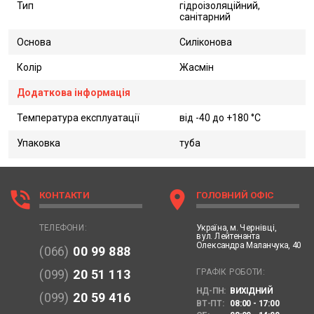
Тип
гідроізоляційний,
санітарний
Основа
Силіконова
Колір
Жасмін
Додаткова інформація
Температура експлуатації
від -40 до +180 °C
Упаковка
туба
phone_in_talk
location_on
КОНТАКТИ
ГОЛОВНИЙ ОФІС
Україна,
м. Чернівці,
ТЕЛЕФОНИ:
вул. Лейтенанта
Олександра Маланчука, 40
(066)
00 99 888
ГРАФІК РОБОТИ:
(099)
20 51 113
НД-ПН:
ВИХІДНИЙ
(099)
20 59 416
ВТ-ПТ:
08:00 - 17:00