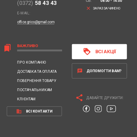
СБ:
08:00 - 14:00
(0372)
58 43 43
clear
ЗАРАЗ ЗАЧИНЕНО
E-MAIL:
office.grico@gmail.com
ВАЖЛИВО
bookmarks
loyalty
ВСІ АКЦІЇ
ПРО КОМПАНІЮ
chat
ДОПОМОГТИ ВАМ?
ДОСТАВКА ТА ОПЛАТА
ПОВЕРНЕННЯ ТОВАРУ
ПОСТАЧАЛЬНИКАМ
share
ДАВАЙТЕ ДРУЖИТИ:
КЛІЄНТАМ
business
ВСІ КОНТАКТИ