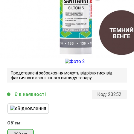
Представлені зображення можуть відрізнятися від
фактичного зовнішнього вигляду товару
Є в наявності
Код:
23252
circle
Atlas Silton S. Технічний опис.
Завантажити файл у pdf-форматі
Розмір файлу 387 Kb
Об'єм: