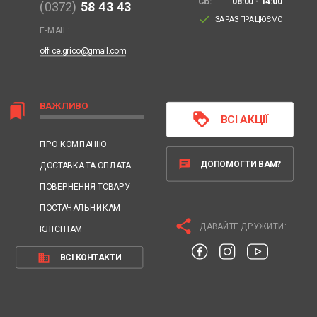
СБ:
08:00 - 14:00
(0372)
58 43 43
done
ЗАРАЗ ПРАЦЮЄМО
E-MAIL:
office.grico@gmail.com
ВАЖЛИВО
bookmarks
loyalty
ВСІ АКЦІЇ
ПРО КОМПАНІЮ
chat
ДОПОМОГТИ ВАМ?
ДОСТАВКА ТА ОПЛАТА
ПОВЕРНЕННЯ ТОВАРУ
ПОСТАЧАЛЬНИКАМ
share
ДАВАЙТЕ ДРУЖИТИ:
КЛІЄНТАМ
business
ВСІ КОНТАКТИ