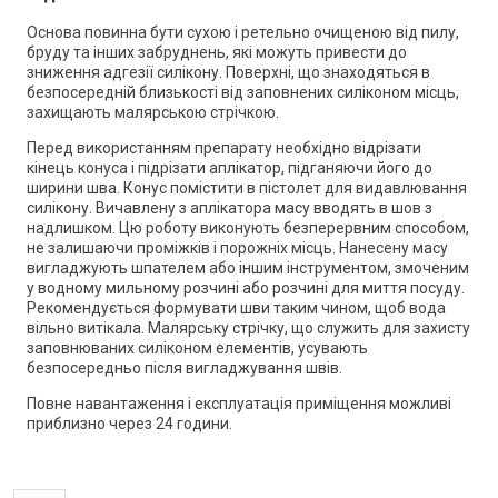
Основа повинна бути сухою і ретельно очищеною від пилу,
бруду та інших забруднень, які можуть привести до
зниження адгезії силікону. Поверхні, що знаходяться в
безпосередній близькості від заповнених силіконом місць,
захищають малярською стрічкою.
Перед використанням препарату необхідно відрізати
кінець конуса і підрізати аплікатор, підганяючи його до
ширини шва. Конус помістити в пістолет для видавлювання
силікону. Вичавлену з аплікатора масу вводять в шов з
надлишком. Цю роботу виконують безперервним способом,
не залишаючи проміжків і порожніх місць. Нанесену масу
вигладжують шпателем або іншим інструментом, змоченим
у водному мильному розчині або розчині для миття посуду.
Рекомендується формувати шви таким чином, щоб вода
вільно витікала. Малярську стрічку, що служить для захисту
заповнюваних силіконом елементів, усувають
безпосередньо після вигладжування швів.
Повне навантаження і експлуатація приміщення можливі
приблизно через 24 години.