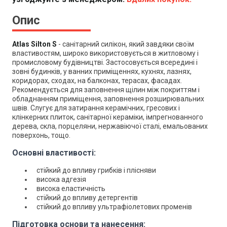
Опис
Atlas Silton S
- санітарний силікон, який завдяки своїм
властивостям, широко використовується в житловому і
промисловому будівництві. Застосовується всередині і
зовні будинків, у ванних приміщеннях, кухнях, лазнях,
коридорах, сходах, на балконах, терасах, фасадах.
Рекомендується для заповнення щілин між покриттям і
обладнанням приміщення, заповнення розширювальних
швів. Слугує для затирання керамічних, гресових і
клінкерних плиток, санітарної кераміки, імпрегнованного
дерева, скла, порцеляни, нержавіючої сталі, емальованих
поверхонь, тощо.
Основні властивості:
стійкий до впливу грибків і плісняви
висока адгезія
висока еластичність
стійкий до впливу детергентів
стійкий до впливу ультрафіолетових променів
Підготовка основи та нанесення: