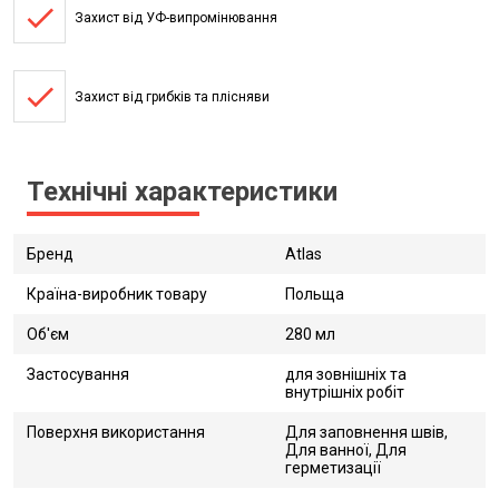
done
Захист від УФ-випромінювання
done
Захист від грибків та плісняви
Технічні характеристики
Бренд
Atlas
Країна-виробник товару
Польща
Об'єм
280 мл
Застосування
для зовнішніх та
внутрішніх робіт
Поверхня використання
Для заповнення швів,
Для ванної, Для
герметизації