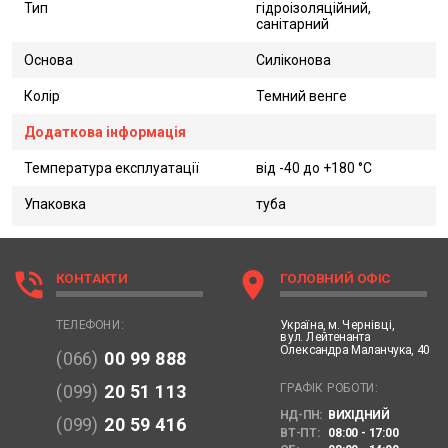
Тип
гідроізоляційний,
санітарний
Основа
Силіконова
Колір
Темний венге
Додаткова інформація
Температура експлуатації
від -40 до +180 °C
Упаковка
туба
phone_in_talk
location_on
КОНТАКТИ
ГОЛОВНИЙ ОФІС
Україна,
м. Чернівці,
ТЕЛЕФОНИ:
вул. Лейтенанта
Олександра Маланчука, 40
(066)
00 99 888
ГРАФІК РОБОТИ:
(099)
20 51 113
НД-ПН:
ВИХІДНИЙ
(099)
20 59 416
ВТ-ПТ:
08:00 - 17:00