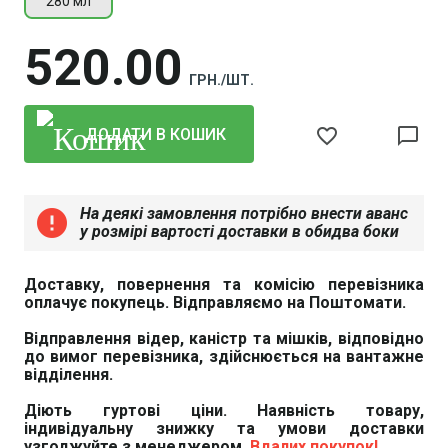
280 мл
520
00
ГРН./ШТ.
favorite_border
chat_bubble_outline
ДОДАТИ В КОШИК
На деякі замовлення потрібно внести аванс
error
у розмірі вартості доставки в обидва боки
Доставку, повернення та комісію перевізника
оплачує покупець. Відправляємо на Поштомати.
Відправлення відер, каністр та мішків, відповідно
до вимог перевізника, здійснюється на вантажне
відділення.
Діють гуртові ціни. Наявність товару,
індивідуальну знижку та умови доставки
узгоджуйте з менеджером.
Вдалих покупок!