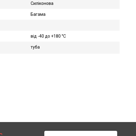
Силіконова
Багама
від -40 до +180 °C
туба
С