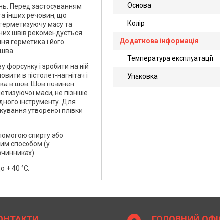
Основа
ань. Перед застосуванням
та інших речовин, що
Колір
 герметизуючу масу та
них швів рекомендується
Додаткова інформація
ння герметика і його
ічні
 шва.
Температура експлуатації
и
 форсунку і зробити на ній
рматі
овити в пістолет-нагнітач і
Упаковка
ика в шов. Шов повинен
метизуючої маси, не пізніше
ідного інструменту. Для
кування утвореної плівки
помогою спирту або
ним способом (у
зчинниках).
о + 40 °C.
ОНТАКТИ
ГОЛОВНИЙ ОФІ