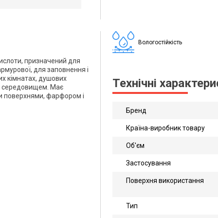
Вологостійкість
 кислоти, призначений для
армурової, для заповнення і
их кімнатах, душових
Технічні характер
им середовищем. Має
и поверхнями, фарфором і
Бренд
Країна-виробник товару
Об'єм
Застосування
Поверхня використання
Тип