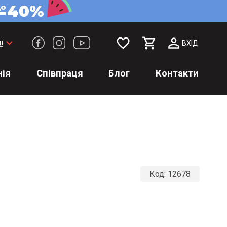
favorite_border
keyboard_arrow_down
і
ВХІД
ія
Співпраця
Блог
Контакти
Код:
12678