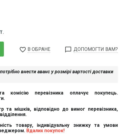
Т.
favorite_border
chat_bubble_outline
В ОБРАНЕ
ДОПОМОГТИ ВАМ?
потрібно внести аванс у розмірі вартості доставки
та комісію перевізника оплачує покупець.
и.
тр та мішків, відповідно до вимог перевізника,
відділення.
вність товару, індивідуальну знижку та умови
енеджером.
Вдалих покупок!