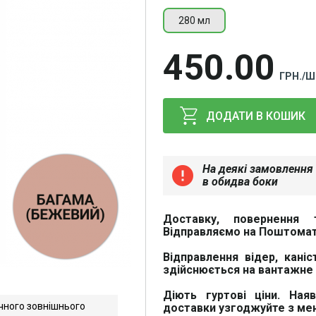
280 мл
450
00
ГРН./Ш
ДОДАТИ В КОШИК
На деякі замовлення 
error
в обидва боки
Доставку, повернення 
Відправляємо на Поштомат
Відправлення відер, каніс
здійснюється на вантажне 
Діють гуртові ціни. Ная
чного зовнішнього
доставки узгоджуйте з м