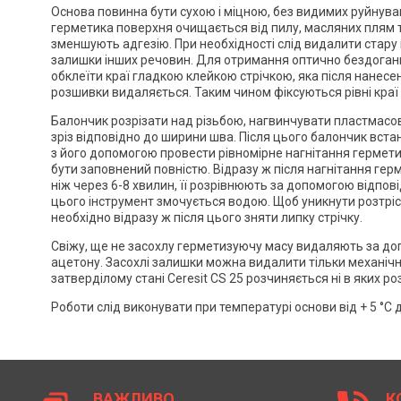
Основа повинна бути сухою і міцною, без видимих ​​руйнув
герметика поверхня очищається від пилу, масляних плям 
зменшують адгезію. При необхідності слід видалити стару
залишки інших речовин. Для отримання оптично бездоган
обклеїти краї гладкою клейкою стрічкою, яка після нанесе
Ceresit CS 25. Техн
розшивки видаляється. Таким чином фіксуються рівні краї
характеристик
Балончик розрізати над різьбою, нагвинчувати пластмасову
Завантажити файл у pdf-фо
зріз відповідно до ширини шва. Після цього балончик встан
Розмір файлу 289 Kb
з його допомогою провести рівномірне нагнітання гермет
бути заповнений повністю. Відразу ж після нагнітання гер
ніж через 6-8 хвилин, її розрівнюють за допомогою відпов
цього інструмент змочується водою. Щоб уникнути розтріс
необхідно відразу ж після цього зняти липку стрічку.
Свіжу, ще не засохлу герметизуючу масу видаляють за до
ацетону. Засохлі залишки можна видалити тільки механіч
затверділому стані Ceresit CS 25 розчиняється ні в яких ро
Роботи слід виконувати при температурі основи від + 5 °C д
ВАЖЛИВО
К