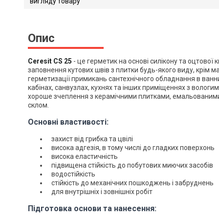
вигляду товару
Опис
Ceresit CS 25
- це герметик на основі силікону та оцтової
заповнення кутових швів з плитки будь-якого виду, крім м
герметизації примикань сантехнічного обладнання в ванн
кабінах, санвузлах, кухнях та інших приміщеннях з волог
хороше зчеплення з керамічними плитками, емальованим
склом.
Основні властивості:
захист від грибка та цвілі
висока адгезія, в тому числі до гладких поверхонь
висока еластичність
підвищена стійкість до побутових миючих засобів
водостійкість
стійкість до механічних пошкоджень і забруднень
для внутрішніх і зовнішніх робіт
Підготовка основи та нанесення: