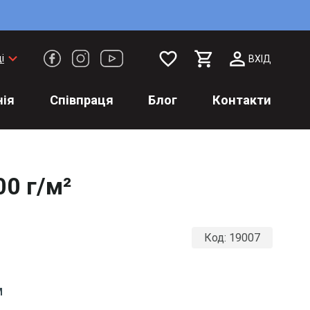
favorite_border
keyboard_arrow_down
і
ВХІД
ія
Співпраця
Блог
Контакти
00 г/м²
Код:
19007
М