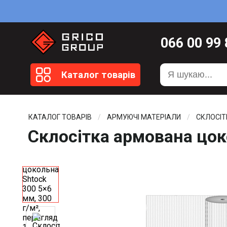
066
00 99
099
20 51
Каталог товарів
099
20 59
0372
58 4
КАТАЛОГ ТОВАРІВ
АРМУЮЧІ МАТЕРІАЛИ
СКЛОСІТ
Склосітка армована цок