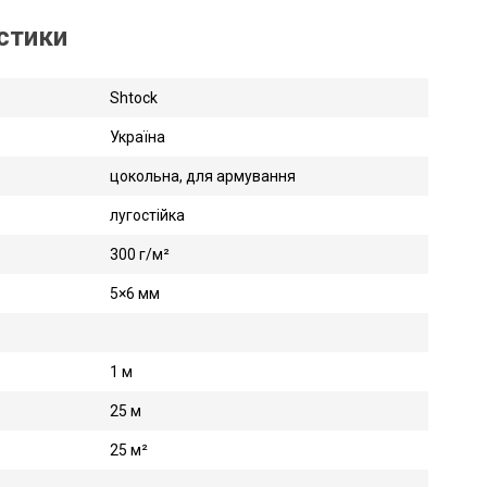
истики
Shtock
Україна
цокольна, для армування
лугостійка
300 г/м²
5×6 мм
1 м
25 м
25 м²