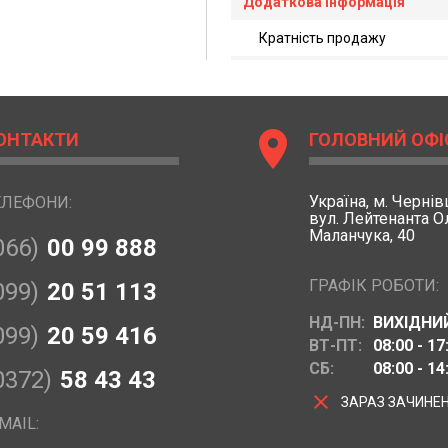
Додаткова інформація
Кратність продажу
location_on
ОНТАКТИ
ГОЛОВНИЙ ОФІ
Україна,
м. Чернівц
ЕЛЕФОНИ:
вул. Лейтенанта 
Маланчука, 40
066)
00 99 888
ГРАФІК РОБОТИ:
099)
20 51 113
НД-ПН:
ВИХІДНИ
099)
20 59 416
ВТ-ПТ:
08:00 - 17
СБ:
08:00 - 14
0372)
58 43 43
clear
ЗАРАЗ ЗАЧИНЕ
MAIL: