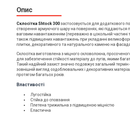
Опис
Shtock 300. Технічни
Завантажити файл у pdf-фо
Склосітка Shtock 300
застосовується для додаткового по
Розмір файлу 1 Mb
створення армуючого шару на поверхнях, які піддаються 
ваговим навантаженням (переважно в цокольній частині т
також підвищених навантажень при укладанні великоформ
плитки, декоративного та натурального каменю на фасада
Склосітка виготовлена з міцного скловолокна, просочено
для забезпечення стійкості матеріалу до лугів, якими багаті
Такий надійний захист значно подовжує загальний термін 
зовнішній вигляд оздоблювальних і декоративних матеріал
протягом багатьох років.
Властивості
Лугостійка
Стійка до сповзання
Плетена трижильна з підвищеною міцністю
Еластична