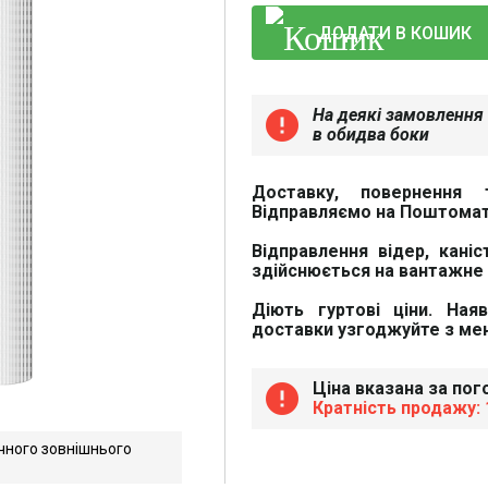
ДОДАТИ В КОШИК
На деякі замовлення 
error
в обидва боки
Доставку, повернення 
Відправляємо на Поштомат
Відправлення відер, каніс
здійснюється на вантажне 
Діють гуртові ціни. Ная
доставки узгоджуйте з м
Ціна вказана за пог
error
Кратність продажу: 1
чного зовнішнього