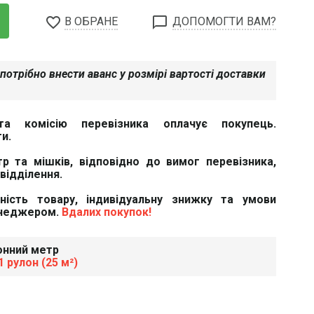
favorite_border
chat_bubble_outline
В ОБРАНЕ
ДОПОМОГТИ ВАМ?
потрібно внести аванс у розмірі вартості доставки
та комісію перевізника оплачує покупець.
и.
тр та мішків, відповідно до вимог перевізника,
відділення.
вність товару, індивідуальну знижку та умови
енеджером.
Вдалих покупок!
онний метр
 рулон (25 м²)