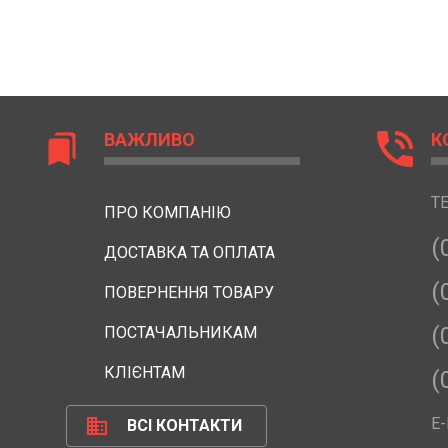
phone_in_talk
ВАЖЛИВО
К
bookmarks
Т
ПРО КОМПАНІЮ
(
ДОСТАВКА ТА ОПЛАТА
(
ПОВЕРНЕННЯ ТОВАРУ
(
ПОСТАЧАЛЬНИКАМ
КЛІЄНТАМ
(
business
E-
ВСІ КОНТАКТИ