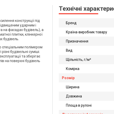
Технічні характер
й опис
рматі
силення конструкції під
Бренд
підвищеним ударним і
а на фасадах будівель), а
Країна-виробник товару
атної плитки, клінкерної
х будівель.
Призначення
го спеціальним полімером
Вид
 різні будівельні суміші.
експлуатації та зберігає
Щільність, г/м²
ів на поверхні будівель
Комірка
Розмір
Ширина
Довжина
Площа в рулоні