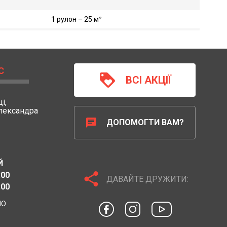
1 рулон – 25 м²
С
loyalty
ВСІ АКЦІЇ
і,
Олександра
chat
ДОПОМОГТИ ВАМ?
Й
share
:00
ДАВАЙТЕ ДРУЖИТИ:
:00
НО