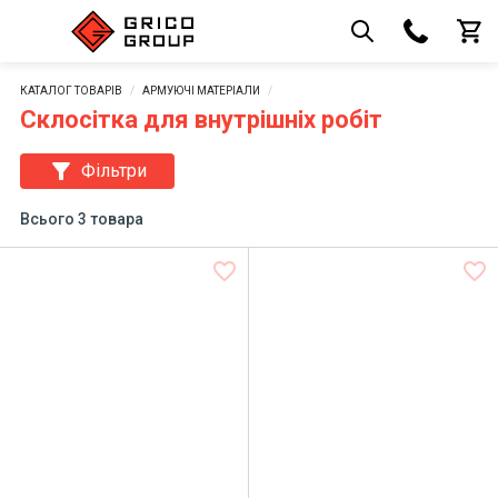
КАТАЛОГ ТОВАРІВ
АРМУЮЧІ МАТЕРІАЛИ
Склосітка для внутрішніх робіт
filter_alt
Фільтри
Всього 3 товара
favorite_border
favorite_border