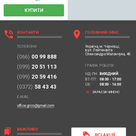
КУПИТИ
phone_in_talk
location_on
КОНТАКТИ
ГОЛОВНИЙ ОФІС
Україна,
м. Чернівці,
ТЕЛЕФОНИ:
вул. Лейтенанта
Олександра Маланчука, 40
(066)
00 99 888
ГРАФІК РОБОТИ:
(099)
20 51 113
НД-ПН:
ВИХІДНИЙ
(099)
20 59 416
ВТ-ПТ:
08:00 - 17:00
СБ:
08:00 - 14:00
(0372)
58 43 43
clear
ЗАРАЗ ЗАЧИНЕНО
E-MAIL:
office.grico@gmail.com
ВАЖЛИВО
bookmarks
loyalty
ВСІ АКЦІЇ