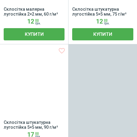
Склосітка малярна
Склосітка штукатурна
лугостійка 2×2 мм, 60 г/м²
лугостійка 5×5 мм, 75 г/м²
12
12
00
00
грн.
грн.
КУПИТИ
КУПИТИ
favorite_border
Склосітка штукатурна
лугостійка 5×5 мм, 90 г/м²
17
00
грн.