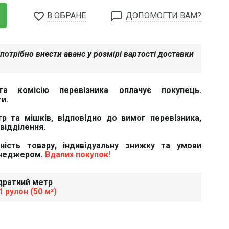
favorite_border
chat_bubble_outline
В ОБРАНЕ
ДОПОМОГТИ ВАМ?
потрібно внести аванс у розмірі вартості доставки
та комісію перевізника оплачує покупець.
и.
тр та мішків, відповідно до вимог перевізника,
відділення.
вність товару, індивідуальну знижку та умови
енеджером.
Вдалих покупок!
адратний метр
 рулон (50 м²)