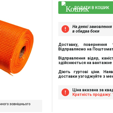
ДОДАТИ В КОШИК
На деякі замовлення 
error
в обидва боки
Доставку, повернення 
Відправляємо на Поштомат
Відправлення відер, каніс
здійснюється на вантажне 
Діють гуртові ціни. Ная
доставки узгоджуйте з м
Ціна вказана за кв
error
Кратність продажу: 1
чного зовнішнього