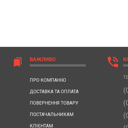
phone_in_talk
ВАЖЛИВО
К
bookmarks
Т
ПРО КОМПАНІЮ
(
ДОСТАВКА ТА ОПЛАТА
(
ПОВЕРНЕННЯ ТОВАРУ
(
ПОСТАЧАЛЬНИКАМ
КЛІЄНТАМ