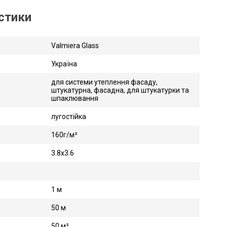
истики
Valmiera Glass
Україна
для системи утеплення фасаду,
штукатурна, фасадна, для штукатурки та
шпаклювання
лугостійка
160г/м²
3.8х3.6
1 м
50 м
50 м²