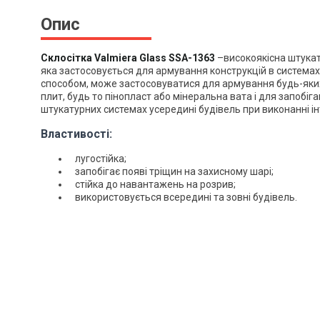
Опис
Склосітка Valmiera Glass SSA-1363
–в
исокоякісна штукат
яка застосовується для армування конструкцій в система
способом, може застосовуватися для армування будь-яких
плит, будь то пінопласт або мінеральна вата і для запобі
штукатурних системах усередині будівель при виконанні інт
Властивості:
лугостійка;
запобігає появі тріщин на захисному шарі;
стійка до навантажень на розрив;
використовується всередині та зовні будівель.