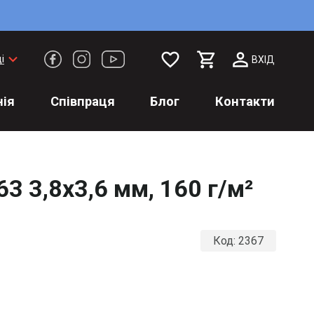
favorite_border
keyboard_arrow_down
і
ВХІД
ія
Співпраця
Блог
Контакти
3 3,8х3,6 мм, 160 г/м²
Код:
2367