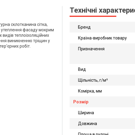
Технічні характер
урна склотканина сітка,
Бренд
х утеплення фасаду мокрим
 видів теплоізоляційних
Країна-виробник товару
гання виникненню тріщин у
ер'єрних робіт.
Призначення
Вид
Щільність, г/м²
Комірка, мм
Розмір
Ширина
Довжина
Площа в рулоні