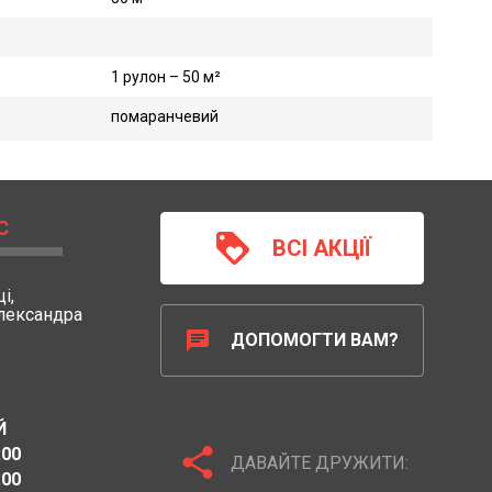
1 рулон – 50 м²
помаранчевий
С
loyalty
ВСІ АКЦІЇ
і,
Олександра
chat
ДОПОМОГТИ ВАМ?
Й
share
:00
ДАВАЙТЕ ДРУЖИТИ:
:00