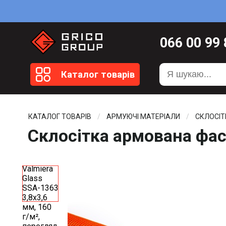
066
00 99
099
20 51
Каталог товарів
099
20 59
0372
58 4
КАТАЛОГ ТОВАРІВ
АРМУЮЧІ МАТЕРІАЛИ
СКЛОСІТ
Склосітка армована фаса