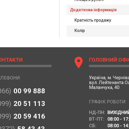
Додаткова інформація
Кратність продажу
Колір
location_on
ОНТАКТИ
ГОЛОВНИЙ ОФІ
Україна,
м. Чернівц
ЕЛЕФОНИ:
вул. Лейтенанта 
Маланчука, 40
066)
00 99 888
ГРАФІК РОБОТИ:
099)
20 51 113
НД-ПН:
ВИХІДНИ
099)
20 59 416
ВТ-ПТ:
08:00 - 17
СБ:
08:00 - 14