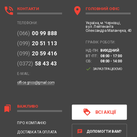
phone_in_talk
location_on
КОНТАКТИ
ГОЛОВНИЙ ОФІС
Україна,
м. Чернівці,
ТЕЛЕФОНИ:
вул. Лейтенанта
Олександра Маланчука, 40
(066)
00 99 888
ГРАФІК РОБОТИ:
(099)
20 51 113
НД-ПН:
ВИХІДНИЙ
(099)
20 59 416
ВТ-ПТ:
08:00 - 17:00
СБ:
08:00 - 14:00
(0372)
58 43 43
done
ЗАРАЗ ПРАЦЮЄМО
E-MAIL:
office.grico@gmail.com
ВАЖЛИВО
bookmarks
loyalty
ВСІ АКЦІЇ
ПРО КОМПАНІЮ
chat
ДОПОМОГТИ ВАМ?
ДОСТАВКА ТА ОПЛАТА