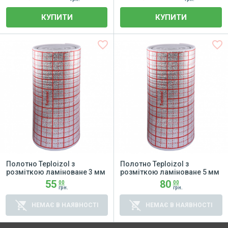
КУПИТИ
КУПИТИ
favorite_border
favorite_border
Полотно Teploizol з
Полотно Teploizol з
розміткою ламіноване 3 мм
розміткою ламіноване 5 мм
55
80
00
00
грн.
грн.
remove_shopping_cart
remove_shopping_cart
НЕМАЄ В НАЯВНОСТІ
НЕМАЄ В НАЯВНОСТІ