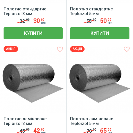
Полотно стандартне
Полотно стандартне
Teploizol 3 мм
Teploizol 5 мм
30
50
00
00
00
00
32
55
грн.
грн.
КУПИТИ
КУПИТИ
favorite_border
favorite_border
АКЦІЯ
АКЦІЯ
Полотно ламіноване
Полотно ламіноване
Teploizol 3 мм
Teploizol 5 мм
42
65
00
00
00
00
45
70
грн.
грн.