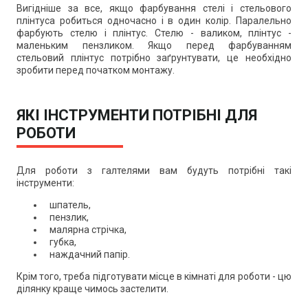
Вигідніше за все, якщо фарбування стелі і стельового
плінтуса робиться одночасно і в один колір. Паралельно
фарбують стелю і плінтус. Стелю - валиком, плінтус -
маленьким пензликом. Якщо перед фарбуванням
стельовий плінтус потрібно заґрунтувати, це необхідно
зробити перед початком монтажу.
ЯКІ ІНСТРУМЕНТИ ПОТРІБНІ ДЛЯ
РОБОТИ
Для роботи з галтелями вам будуть потрібні такі
інструменти:
шпатель,
пензлик,
малярна стрічка,
губка,
наждачний папір.
Крім того, треба підготувати місце в кімнаті для роботи - цю
ділянку краще чимось застелити.