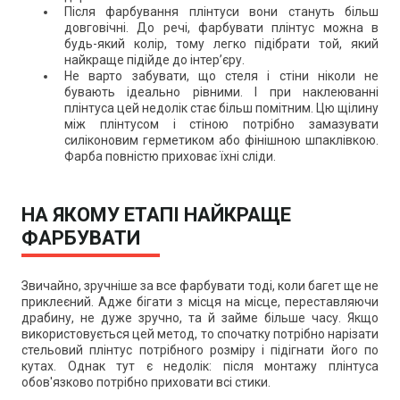
Після фарбування плінтуси вони стануть більш
довговічні. До речі, фарбувати плінтус можна в
будь-який колір, тому легко підібрати той, який
найкраще підійде до інтер’єру.
Не варто забувати, що стеля і стіни ніколи не
бувають ідеально рівними. І при наклеюванні
плінтуса цей недолік стає більш помітним. Цю щілину
між плінтусом і стіною потрібно замазувати
силіконовим герметиком або фінішною шпаклівкою.
Фарба повністю приховає їхні сліди.
НА ЯКОМУ ЕТАПІ НАЙКРАЩЕ
ФАРБУВАТИ
Звичайно, зручніше за все фарбувати тоді, коли багет ще не
приклеєний. Адже бігати з місця на місце, переставляючи
драбину, не дуже зручно, та й займе більше часу. Якщо
використовується цей метод, то спочатку потрібно нарізати
стельовий плінтус потрібного розміру і підігнати його по
кутах. Однак тут є недолік: після монтажу плінтуса
обов'язково потрібно приховати всі стики.