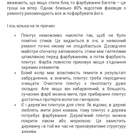
вважають, що якщо стеля біла, то фарбування багетів – це
гроші на вітер. Однак близько 80% відсотків фахівців з
ремонту рекомендують все ж пофарбувати його.
І ось кілька на те причин:
Плінтус неможливо наклеїти так, щоб не було
помітно стиків. Це кидається в очі, а неякісний
ремонт точно нікому не сподобається. Досвідчені
майстри спочатку заповнюють стики між галтелями
шпаклівкою перед фарбуванням, а потім фарбують
плінтус. Фарба повністю приховує місця з'єднання
окремих елементів.
Білий колір має властивість темніти в результаті
забруднення, а значить, плінтус треба періодично
очищати. Очистити плінтус з пінопласту дуже
складно. Але якщо він забарвлений, а більшість
сучасних фарб можна мити, при прибиранні плінтус
достатньо протерти вологою ганчіркою.
Є і дерев'яні плінтуси для стелі. Як відомо, в дереві
люблять жити різні комахи, тому плінтус з дерева
потребує фарбування. Дерев'яний плінтус можна
покрити лаком або морилкою. Це захистить
деревину і в той же час не приховуватиме структуру
дерева.