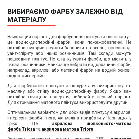
ВИБИРАЄМО ФАРБУ ЗАЛЕЖНО ВІД
МАТЕРІАЛУ
Найкращий варіант для фарбування плінтуса з пінопласту -
це водно-дисперсійні фарби, вони пожежобезпечні. Не
потрібно використовувати барвники на основі, наприклад,
уайт-спіриту або інших розчинників. Такі склади можуть
пошкодити плінтус. Не слід купувати фарби, що містять у
складі розчинники. Найкраще вибрати водорозчинні фарби,
наприклад акрилові або латексні фарби на водній основі,
водно-дисперсійні.
Для фарбування плінтусів з поліуретану використовують
масляну або стійку водно-дисперсійну фарбу. Якщо вам
потрібна глянцева поверхня, вибирайте перший варіант.
Для отримання матового плінтуса використовуйте другий.
Оптимальним варіантом для обох видів плінтусу є акрилові
інтер’єрні фарби Triora, які можна придбати у Чернівцях у
Гріко. Це
акрилова шовковисто-матова
фарба
Triora
та
акрилова матова
Triora
.
Завдяки високому вмісту латексу 35%,
акрилова