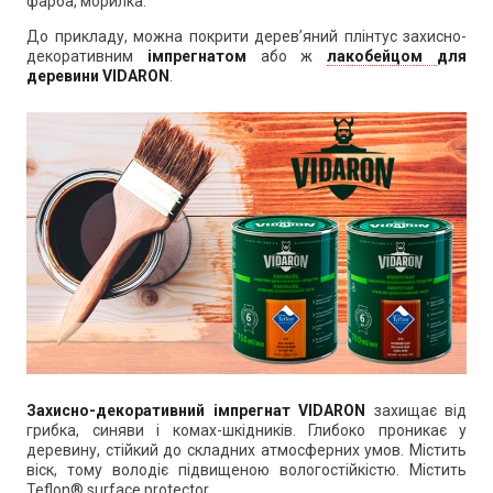
фарба, морилка.
До прикладу, можна покрити дерев’яний плінтус захисно-
декоративним
імпрегнатом
або ж
лакобейцом
для
деревини
VIDARON
.
Захисно-декоративний імпрегнат VIDARON
захищає від
грибка, синяви і комах-шкідників. Глибоко проникає у
деревину, стійкий до складних атмосферних умов. Містить
віск, тому володіє підвищеною вологостійкістю. Містить
Teflon® surface protector.