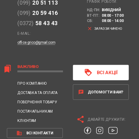
ГРАФІК РОБОТИ:
(099)
20 51 113
НД-ПН:
ВИХІДНИЙ
(099)
20 59 416
ВТ-ПТ:
08:00 - 17:00
СБ:
08:00 - 14:00
(0372)
58 43 43
clear
ЗАРАЗ ЗАЧИНЕНО
E-MAIL:
office.grico@gmail.com
ВАЖЛИВО
bookmarks
loyalty
ВСІ АКЦІЇ
ПРО КОМПАНІЮ
chat
ДОПОМОГТИ ВАМ?
ДОСТАВКА ТА ОПЛАТА
ПОВЕРНЕННЯ ТОВАРУ
ПОСТАЧАЛЬНИКАМ
share
ДАВАЙТЕ ДРУЖИТИ:
КЛІЄНТАМ
business
ВСІ КОНТАКТИ