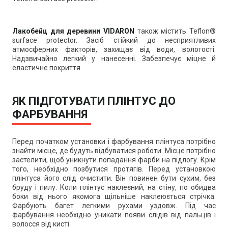
Лакобейц для деревини VIDARON
також містить Teflon®
surface protector. Засіб стійкий до несприятливих
атмосферних факторів, захищає від води, вологості.
Надзвичайно легкий у нанесенні. Забезпечує міцне й
еластичне покриття.
ЯК ПІДГОТУВАТИ ПЛІНТУС ДО
ФАРБУВАННЯ
Перед початком установки і фарбування плінтуса потрібно
знайти місце, де будуть відбуватися роботи. Місце потрібно
застелити, щоб уникнути попадання фарби на підлогу. Крім
того, необхідно позбутися протягів. Перед установкою
плінтуса його слід очистити. Він повинен бути сухим, без
бруду і пилу. Коли плінтус наклеєний, на стіну, по обидва
боки від нього якомога щільніше наклеюється стрічка.
Фарбують багет легкими рухами уздовж. Під час
фарбування необхідно уникати появи слідів від пальців і
волосся від кисті.