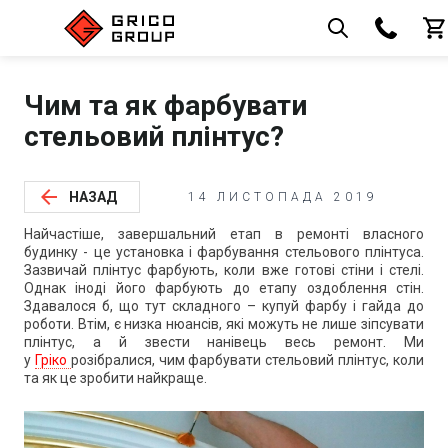
Чим та як фарбувати
стельовий плінтус?
arrow_back
НАЗАД
14 ЛИСТОПАДА 2019
Найчастіше, завершальний етап в ремонті власного
будинку - це установка і фарбування стельового плінтуса.
Зазвичай плінтус фарбують, коли вже готові стіни і стелі.
Однак іноді його фарбують до етапу оздоблення стін.
Здавалося б, що тут складного – купуй фарбу і гайда до
роботи. Втім, є низка нюансів, які можуть не лише зіпсувати
плінтус, а й звести нанівець весь ремонт. Ми
у
Гріко
розібралися, чим фарбувати стельовий плінтус, коли
та як це зробити найкраще.