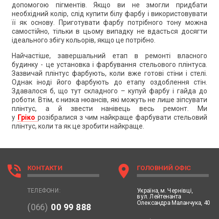
допомогою пігментів. Якщо ви не змогли придбати
необхідний колір, слід купити білу фарбу і використовувати
її як основу. Приготувати фарбу потрібного тону можна
самостійно, тільки в цьому випадку не вдасться досягти
ідеального збігу кольорів, якщо це потрібно.
Найчастіше, завершальний етап в ремонті власного
будинку - це установка і фарбування стельового плінтуса.
Зазвичай плінтус фарбують, коли вже готові стіни і стелі.
Однак іноді його фарбують до етапу оздоблення стін.
Здавалося б, що тут складного – купуй фарбу і гайда до
роботи. Втім, є низка нюансів, які можуть не лише зіпсувати
плінтус, а й звести нанівець весь ремонт. Ми
у
Гріко
розібралися з чим найкраще фарбувати стельовий
плінтус, коли та як це зробити найкраще.
phone_in_talk
location_on
КОНТАКТИ
ГОЛОВНИЙ ОФІС
Україна,
м. Чернівці,
ТЕЛЕФОНИ:
вул. Лейтенанта
Олександра Маланчука, 40
(066)
00 99 888