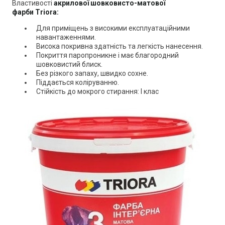
Властивості
акрилової шовковисто-матової
фарби
Triora
:
Для приміщень з високими експлуатаційними
навантаженнями.
Висока покривна здатність та легкість нанесення.
Покриття паропроникне і має благородний
шовковистий блиск.
Без різкого запаху, швидко сохне.
Піддається коліруванню.
Стійкість до мокрого стирання: I клас