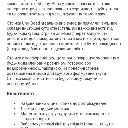
композитного нейлону. Вона у кілька разів міцніша ніж
паперова стрічка, скловолокно та серпянка; не руйнується
та не розвалюється під час шліфування та монтажу.
Стрічка Uno-Bead ідеально вирівнює, випрямляє і зміцнює
складні внутрішні кути стін і стель, які важко вивести під
будь-яким кутом. Стрічка Uno-Bead через відсутність
реакції з водою використовується в місцях, що піддаються
впливу вологи, де паперова стрічка може бути пошкоджена
(наприклад, біля ванн та душових кабін).
Стрічка є перфорованою, що значно покращує зчеплення з
будь-яким клейовим розчином, готовою або
водорозчинною шпаклівкою. На поверхні стрічки
розташована виїмка для зручного формування кута.
Стрічка може згинатися на будь-який, у тому числі
розгорнутий, кут.
Властивості
Надзвичайно міцна і стійка до розтріскування
Легкий і швидкий монтаж
Має унікальну структуру, яка утворює жорсткі і
гладкі поверхні
Забезпечує прямі лінії внутрішніх і зовнішніх кутів