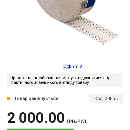
Представлені зображення можуть відрізнятися від
фактичного зовнішнього вигляду товару
Товар закінчується
Код:
20855
circle
2 000
00
ГРН./РУЛ.