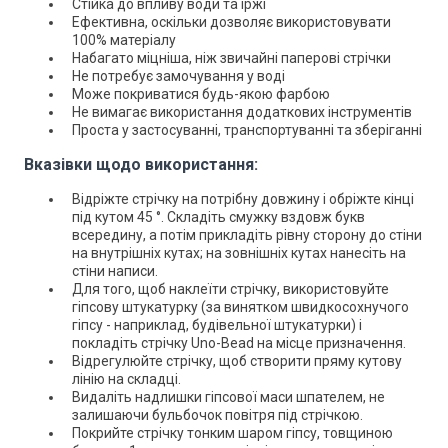
Стійка до впливу води та іржі
Ефективна, оскільки дозволяє використовувати
100% матеріалу
Набагато міцніша, ніж звичайні паперові стрічки
Не потребує замочування у воді
Може покриватися будь-якою фарбою
Не вимагає використання додаткових інструментів
Проста у застосуванні, транспортуванні та зберіганні
Вказівки щодо використання:
Відріжте стрічку на потрібну довжину і обріжте кінці
під кутом 45 °. Складіть смужку вздовж букв
всередину, а потім прикладіть рівну сторону до стіни
на внутрішніх кутах; на зовнішніх кутах нанесіть на
стіни написи.
Для того, щоб наклеїти стрічку, використовуйте
гіпсову штукатурку (за винятком швидкосохнучого
гіпсу - наприклад, будівельної штукатурки) і
покладіть стрічку Uno-Bead на місце призначення.
Відрегулюйте стрічку, щоб створити пряму кутову
лінію на складці.
Видаліть надлишки гіпсової маси шпателем, не
залишаючи бульбочок повітря під стрічкою.
Покрийте стрічку тонким шаром гіпсу, товщиною