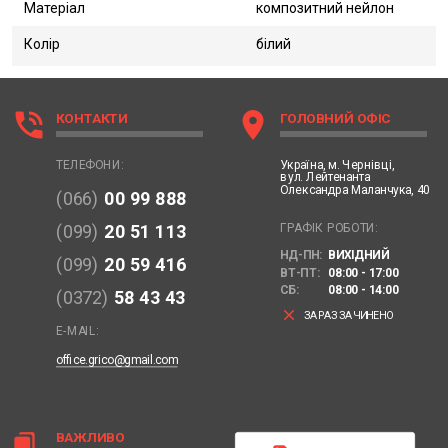
Матеріал
композитний нейлон
Колір
білий
phone_in_talk
location_on
КОНТАКТИ
ГОЛОВНИЙ ОФІС
Україна,
м. Чернівці,
ТЕЛЕФОНИ:
вул. Лейтенанта
Олександра Маланчука, 40
(066)
00 99 888
ГРАФІК РОБОТИ:
(099)
20 51 113
НД-ПН:
ВИХІДНИЙ
(099)
20 59 416
ВТ-ПТ:
08:00 - 17:00
СБ:
08:00 - 14:00
(0372)
58 43 43
clear
ЗАРАЗ ЗАЧИНЕНО
E-MAIL:
office.grico@gmail.com
ВАЖЛИВО
bookmarks