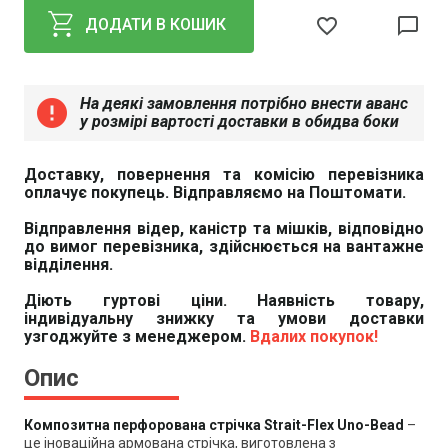
favorite_border
chat_bubble_outline
ДОДАТИ В КОШИК
На деякі замовлення потрібно внести аванс
error
у розмірі вартості доставки в обидва боки
Доставку, повернення та комісію перевізника
оплачує покупець. Відправляємо на Поштомати.
Відправлення відер, каністр та мішків, відповідно
до вимог перевізника, здійснюється на вантажне
відділення.
Діють гуртові ціни. Наявність товару,
індивідуальну знижку та умови доставки
узгоджуйте з менеджером.
Вдалих покупок!
Опис
Композитна перфорована стрічка Strait-Flex Uno-Bead
–
це іноваційна армована стрічка, виготовлена з