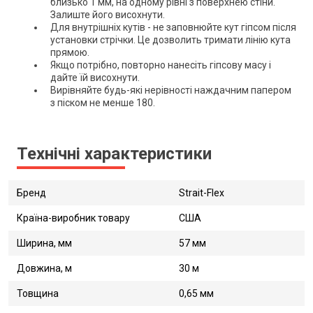
близько 1 мм, на одному рівні з поверхнею стіни.
Залиште його висохнути.
Для внутрішніх кутів - не заповнюйте кут гіпсом після
установки стрічки. Це дозволить тримати лінію кута
прямою.
Якщо потрібно, повторно нанесіть гіпсову масу і
дайте їй висохнути.
Вирівняйте будь-які нерівності наждачним папером
з піском не менше 180.
Технічні характеристики
Бренд
Strait-Flex
Країна-виробник товару
США
Ширина, мм
57 мм
Довжина, м
30 м
Товщина
0,65 мм