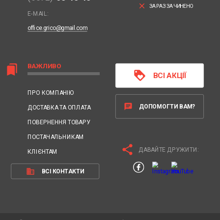
clear
ЗАРАЗ ЗАЧИНЕНО
E-MAIL:
office.grico@gmail.com
ВАЖЛИВО
bookmarks
loyalty
ВСІ АКЦІЇ
ПРО КОМПАНІЮ
chat
ДОПОМОГТИ ВАМ?
ДОСТАВКА ТА ОПЛАТА
ПОВЕРНЕННЯ ТОВАРУ
ПОСТАЧАЛЬНИКАМ
share
ДАВАЙТЕ ДРУЖИТИ:
КЛІЄНТАМ
business
ВСІ КОНТАКТИ