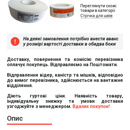
Переглянути схожі
товари в категорії:
Стрічка для швів
На деякі замовлення потрібно внести аванс
error
у розмірі вартості доставки в обидва боки
Доставку, повернення та комісію перевізника
оплачує покупець. Відправляємо на Поштомати.
Відправлення відер, каністр та мішків, відповідно
до вимог перевізника, здійснюється на вантажне
відділення.
Діють гуртові ціни. Наявність товару,
індивідуальну знижку та умови доставки
узгоджуйте з менеджером.
Вдалих покупок!
Опис