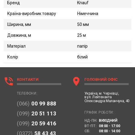
Бренд
Knauf
Країна-виробник товару
Німеччина
Ширина, мм
50 мм
Довжина, м
25 м
Матеріал
папір
Колір
білий
phone_in_talk
location_on
КОНТАКТИ
ГОЛОВНИЙ ОФІС
Україна,
м. Чернівці,
ТЕЛЕФОНИ:
вул. Лейтенанта
Олександра Маланчука, 40
(066)
00 99 888
ГРАФІК РОБОТИ:
(099)
20 51 113
НД-ПН:
ВИХІДНИЙ
(099)
20 59 416
ВТ-ПТ:
08:00 - 17:00
СБ:
08:00 - 14:00
(0372)
58 43 43