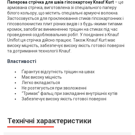
Паперова стрічка для швів гіпсокартону Knauf Kurt
– це
армована стрічка, виготовлена зі спеціального паперу
білого кольору, що містить спеціальні армуючі волокна.
Застосовується для проклеювання стиків гіпсокартонних і
гіпсоволокнистих плит різних видів і з будь-якими типами
кромок, запобігає виникненню тріщин на стиках під час
проведення оздоблювальних робіт. У поєднанні з Knauf
Uniflot ця стрічка дійсно працює. Також Knauf Kurt має
високу міцність, забезпечує високу якість готової поверхні
та дотримання технології Knauf.
Властивості
Ґарантує відсутність тріщин на швах
Має високу міцність
Легко вкладається
Не розтягується при зволоженні
“Тримає” фальц при закладанні внутрішніх кутів
Забезпечує високу якість готової поверхні
Технічні характеристики