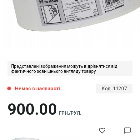
Представлені зображення можуть відрізнятися від
фактичного зовнішнього вигляду товару
Немає в наявності
Код:
11207
circle
900
00
ГРН./РУЛ.
favorite_border
chat_bubble_outline