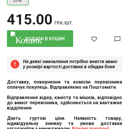
25 кг
415
00
ГРН./ШТ.
favorite_border
chat_bubble_outline
ДОДАТИ В КОШИК
На деякі замовлення потрібно внести аванс
error
у розмірі вартості доставки в обидва боки
Доставку, повернення та комісію перевізника
оплачує покупець. Відправляємо на Поштомати.
Відправлення відер, каністр та мішків, відповідно
до вимог перевізника, здійснюється на вантажне
відділення.
Діють гуртові ціни. Наявність товару,
індивідуальну знижку та умови доставки
узгоджуйте з менеджером.
Вдалих покупок!