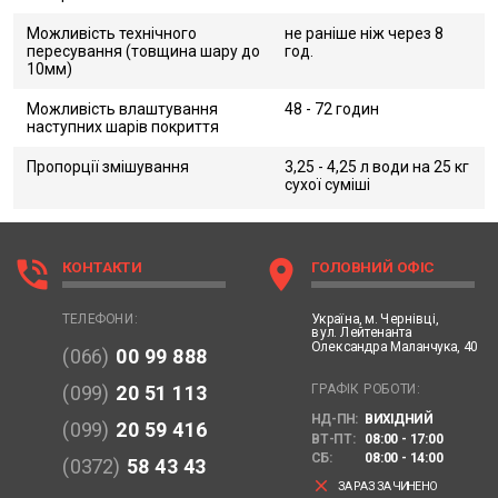
Можливість технічного
не раніше ніж через 8
пересування (товщина шару до
год.
10мм)
Можливість влаштування
48 - 72 годин
наступних шарів покриття
Пропорції змішування
3,25 - 4,25 л води на 25 кг
сухої суміші
phone_in_talk
location_on
КОНТАКТИ
ГОЛОВНИЙ ОФІС
Україна,
м. Чернівці,
ТЕЛЕФОНИ:
вул. Лейтенанта
Олександра Маланчука, 40
(066)
00 99 888
ГРАФІК РОБОТИ:
(099)
20 51 113
НД-ПН:
ВИХІДНИЙ
(099)
20 59 416
ВТ-ПТ:
08:00 - 17:00
СБ:
08:00 - 14:00
(0372)
58 43 43
clear
ЗАРАЗ ЗАЧИНЕНО