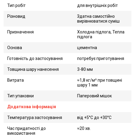
Тип робіт
для внутрішніх робіт
Різновид
Здатна самостійно
вирівнюватися суміш
Призначення
Холодна підлога, Тепла
підлога
Основа
цементна
Готовність до застосування
потребує приготування
Товщина шару нанесення
3-80 мм
Витрата
≈1,8 кг/м² при товщині
шару 1 мм
Тип упаковки
Паперовий мішок
Додаткова інформація
Температура застосування
від +5°С до +30°С
Час придатності до
≈20 хв.
використання