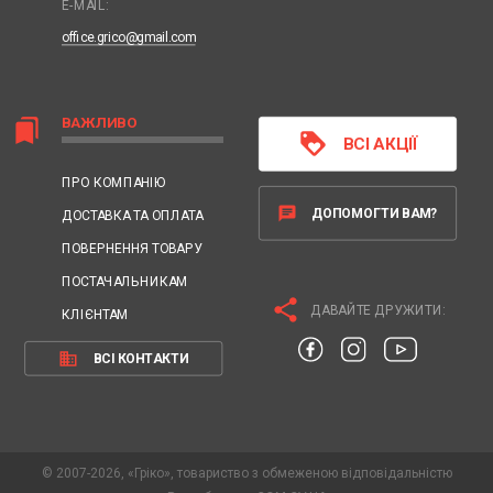
E-MAIL:
office.grico@gmail.com
ВАЖЛИВО
bookmarks
loyalty
ВСІ АКЦІЇ
ПРО КОМПАНІЮ
chat
ДОПОМОГТИ ВАМ?
ДОСТАВКА ТА ОПЛАТА
ПОВЕРНЕННЯ ТОВАРУ
ПОСТАЧАЛЬНИКАМ
share
ДАВАЙТЕ ДРУЖИТИ:
КЛІЄНТАМ
business
ВСІ КОНТАКТИ
© 2007-2026, «Гріко», товариство з обмеженою відповідальністю