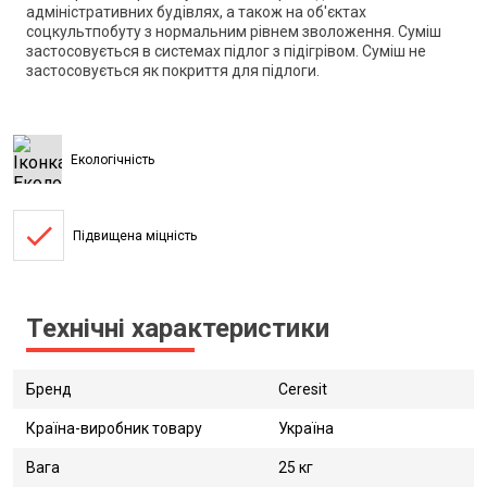
адміністративних будівлях, а також на об'єктах
соцкультпобуту з нормальним рівнем зволоження. Суміш
застосовується в системах підлог з підігрівом. Суміш не
застосовується як покриття для підлоги.
Екологічність
done
Підвищена міцність
Технічні характеристики
Бренд
Ceresit
Країна-виробник товару
Україна
Вага
25 кг