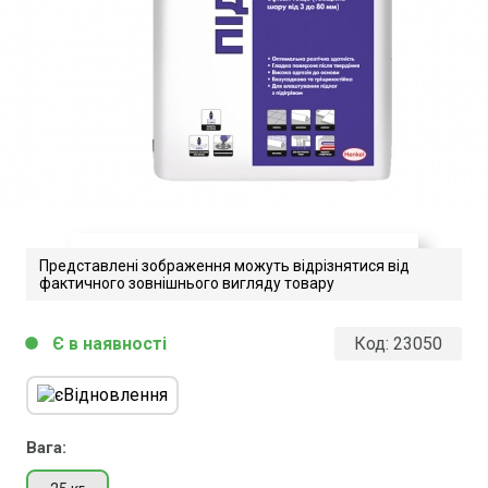
Представлені зображення можуть відрізнятися від
фактичного зовнішнього вигляду товару
tehnichniy-opis-Ceresit-rivna-
Є в наявності
Код:
23050
circle
pidloga
Завантажити файл у pdf-форматі
Розмір файлу 285 Kb
Вага: