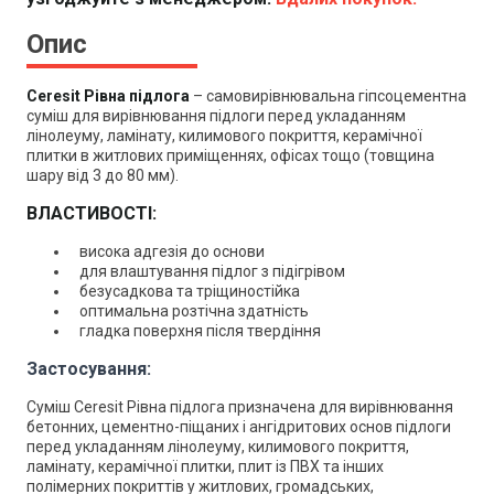
Опис
Ceresit Рівна підлога
– с
амовирівнювальна гіпсоцементна
суміш для вирівнювання підлоги перед укладанням
лінолеуму, ламінату, килимового покриття, керамічної
плитки в житлових приміщеннях, офісах тощо (товщина
шару від 3 до 80 мм).
ВЛАСТИВОСТІ:
висока адгезія до основи
для влаштування підлог з підігрівом
безусадкова та тріщиностійка
оптимальна розтічна здатність
гладка поверхня після твердіння
Застосування:
Суміш Ceresit Рівна підлога призначена для вирівнювання
бетонних, цементно-піщаних і ангідритових основ підлоги
перед укладанням лінолеуму, килимового покриття,
ламінату, керамічної плитки, плит із ПВХ та інших
полімерних покриттів у житлових, громадських,