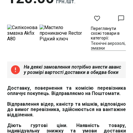
ГРН./ШТ.
favorite_border
chat_bubble_outline
Переглянути
схожі товари в
категорії:
Технічні аерозолі,
змазки
На деякі замовлення потрібно внести аванс
error
у розмірі вартості доставки в обидва боки
Доставку, повернення та комісію перевізника
оплачує покупець. Відправляємо на Поштомати.
Відправлення відер, каністр та мішків, відповідно
до вимог перевізника, здійснюється на вантажне
відділення.
Діють гуртові ціни. Наявність товару,
індивідуальну знижку та умови доставки