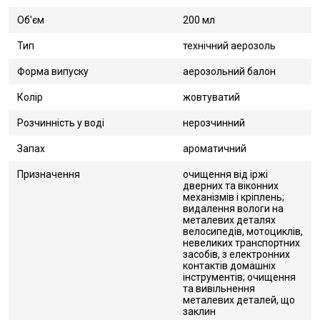
Об'єм
200 мл
Тип
технічний аерозоль
Форма випуску
аерозольний балон
Колір
жовтуватий
Розчинність у воді
нерозчинний
Запах
ароматичний
Призначення
очищення від іржі
дверних та віконних
механізмів і кріплень;
видалення вологи на
металевих деталях
велосипедів, мотоциклів,
невеликих транспортних
засобів, з електронних
контактів домашніх
інструментів; очищення
та вивільнення
металевих деталей, що
заклин