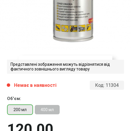
Представлені зображення можуть відрізнятися від
фактичного зовнішнього вигляду товару
Akfix A40 Magic. Технічні
Немає в наявності
Код:
11304
circle
характеристики
Об'єм:
Завантажити файл у pdf-форматі
Розмір файлу 177 Kb
200 мл
400 мл
120
00