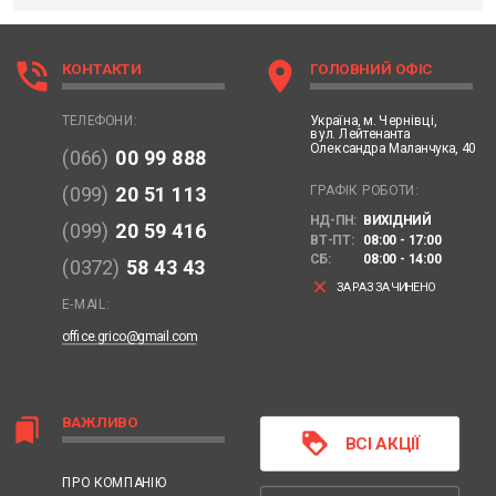
phone_in_talk
location_on
КОНТАКТИ
ГОЛОВНИЙ ОФІС
Україна,
м. Чернівці,
ТЕЛЕФОНИ:
вул. Лейтенанта
Олександра Маланчука, 40
(066)
00 99 888
ГРАФІК РОБОТИ:
(099)
20 51 113
НД-ПН:
ВИХІДНИЙ
(099)
20 59 416
ВТ-ПТ:
08:00 - 17:00
СБ:
08:00 - 14:00
(0372)
58 43 43
clear
ЗАРАЗ ЗАЧИНЕНО
E-MAIL:
office.grico@gmail.com
ВАЖЛИВО
bookmarks
loyalty
ВСІ АКЦІЇ
ПРО КОМПАНІЮ