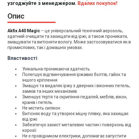
узгоджуйте з менеджером.
Вдалих покупок!
Опис
Akfix A40 Magic
– це універсальний технічний аерозоль,
здатний очищати та захищати від іржі, а також проникати,
змащувати та витісняти вологу. Може застосовуватися як в
промислових, так і домашніх умовах.
Властивості
Унікальна проникаюча здатність
Полегшує відгвинчування іржавих болтів, гайок та
іншого кріплення
Змащує та видаляє іржу з дверних і віконних петель,
замків та інших механізмів
Зменшує тертя та скрипіння педалей, меблів, вікон,
кранів і петель
Не містить силікон
Витісняє воду та утворює міцну плівку, яка захищає
від іржі
Забезпечує захист металевих частин і поверхонь від
корозії
Не є провідником електрики, допомагає запустити