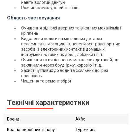
навіть вологий двигун
Розчиняє смолу, клей та інше
Область застосування
Очищення від іржі дверних та віконних механізмів і
кріплень
Видалення вологи на металевих деталях
велосипедів, мотоциклів, невеликих транспортних
засобів, з електронних контактів домашніх
інструментів, таких як дрелі, лобзики і т. п.
Очищення та вивільнення металевих деталей, що
заклинили через бруд, іржу, корозію і т. д.
Захист чутливих до води та схильних до іржі
поверхонь
Чищення та ремонт зброї
Технічні характеристики
Бренд
Akfix
Країна-виробник товару
Туреччина