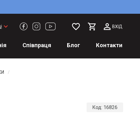
favorite_border
keyboard_arrow_down
і
ВХІД
ія
Співпраця
Блог
Контакти
КИ
Код:
16826