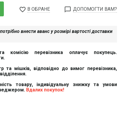
favorite_border
chat_bubble_outline
В ОБРАНЕ
ДОПОМОГТИ ВАМ?
потрібно внести аванс у розмірі вартості доставки
та комісію перевізника оплачує покупець.
и.
тр та мішків, відповідно до вимог перевізника,
відділення.
вність товару, індивідуальну знижку та умови
енеджером.
Вдалих покупок!