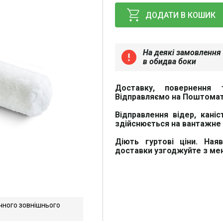
ДОДАТИ В КОШИК
На деякі замовлення 
error
в обидва боки
Доставку, повернення 
Відправляємо на Поштомат
Відправлення відер, каніс
здійснюється на вантажне 
Діють гуртові ціни. Ная
доставки узгоджуйте з м
чного зовнішнього