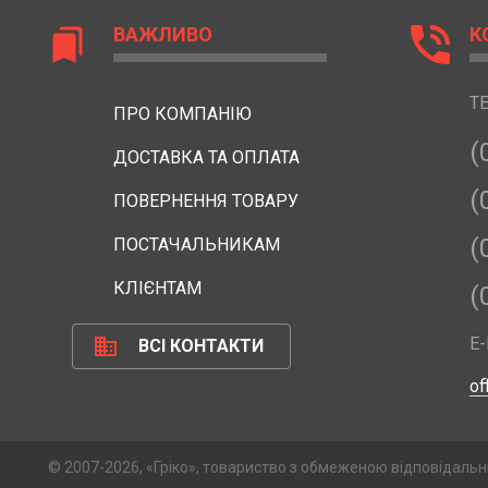
phone_in_talk
ВАЖЛИВО
К
bookmarks
Т
ПРО КОМПАНІЮ
(
ДОСТАВКА ТА ОПЛАТА
(
ПОВЕРНЕННЯ ТОВАРУ
(
ПОСТАЧАЛЬНИКАМ
КЛІЄНТАМ
(
business
E-
ВСІ КОНТАКТИ
of
© 2007-2026, «Гріко», товариство з обмеженою відповідальн