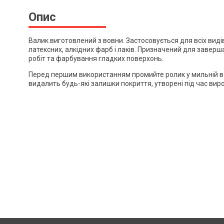
Опис
Валик виготовлений з вовни. Застосовується для всіх виді
латексних, алкідних фарб і лаків. Призначений для завер
робіт та фарбування гладких поверхонь.
Перед першим використанням промийте ролик у мильній во
видалить будь-які залишки покриття, утворені під час вир