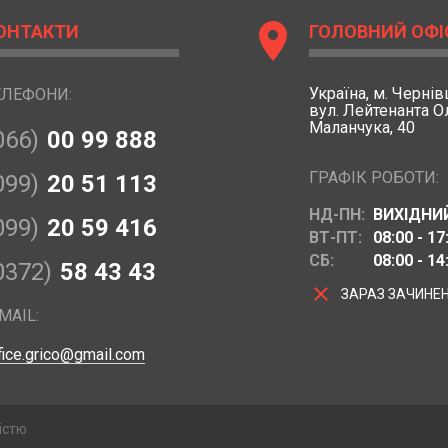
location_on
ОНТАКТИ
ГОЛОВНИЙ ОФІ
Україна,
м. Чернівц
ЕЛЕФОНИ:
вул. Лейтенанта 
Маланчука, 40
066)
00 99 888
ГРАФІК РОБОТИ:
099)
20 51 113
НД-ПН:
ВИХІДНИ
099)
20 59 416
ВТ-ПТ:
08:00 - 17
СБ:
08:00 - 14
0372)
58 43 43
clear
ЗАРАЗ ЗАЧИНЕ
MAIL:
fice.grico@gmail.com
істю