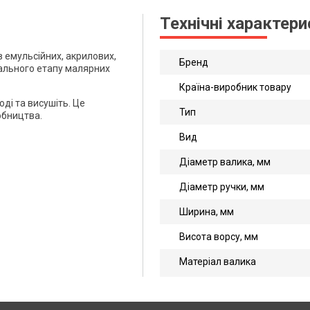
Технічні характер
в емульсійних, акрилових,
Бренд
шального етапу малярних
Країна-виробник товару
ді та висушіть. Це
Тип
обництва.
Вид
Діаметр валика, мм
Діаметр ручки, мм
Ширина, мм
Висота ворсу, мм
Матеріал валика