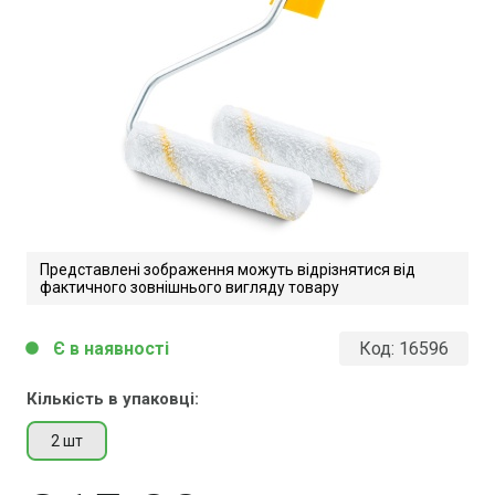
Представлені зображення можуть відрізнятися від
фактичного зовнішнього вигляду товару
Є в наявності
Код:
16596
circle
Кількість в упаковці:
2 шт