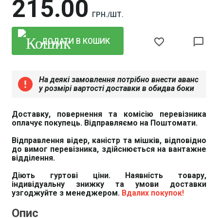
215
00
ГРН./ШТ.
favorite_border
chat_bubble_outline
ДОДАТИ В КОШИК
На деякі замовлення потрібно внести аванс
error
у розмірі вартості доставки в обидва боки
Доставку, повернення та комісію перевізника
оплачує покупець. Відправляємо на Поштомати.
Відправлення відер, каністр та мішків, відповідно
до вимог перевізника, здійснюється на вантажне
відділення.
Діють гуртові ціни. Наявність товару,
індивідуальну знижку та умови доставки
узгоджуйте з менеджером.
Вдалих покупок!
Опис