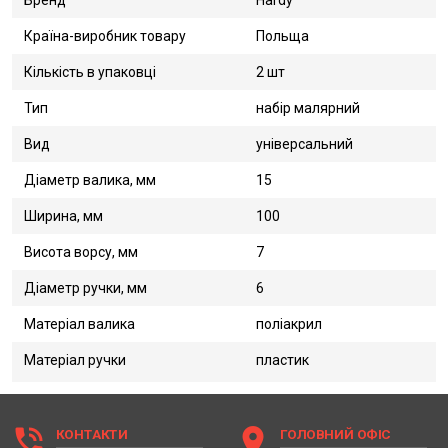
Бренд
Hardy
Країна-виробник товару
Польща
Кількість в упаковці
2 шт
Тип
набір малярний
Вид
універсальний
Діаметр валика, мм
15
Ширина, мм
100
Висота ворсу, мм
7
Діаметр ручки, мм
6
Матеріал валика
поліакрил
Матеріал ручки
пластик
phone_in_talk
location_on
КОНТАКТИ
ГОЛОВНИЙ ОФІС