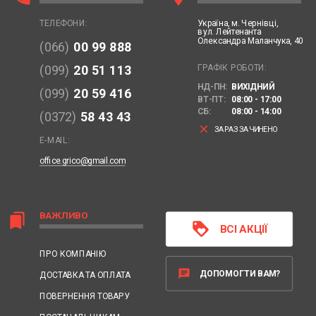
Україна,
м. Чернівці,
ТЕЛЕФОНИ:
вул. Лейтенанта
Олександра Маланчука, 40
(066)
00 99 888
ГРАФІК РОБОТИ:
(099)
20 51 113
НД-ПН:
ВИХІДНИЙ
(099)
20 59 416
ВТ-ПТ:
08:00 - 17:00
СБ:
08:00 - 14:00
(0372)
58 43 43
clear
ЗАРАЗ ЗАЧИНЕНО
E-MAIL:
office.grico@gmail.com
ВАЖЛИВО
bookmarks
loyalty
ВСІ АКЦІЇ
ПРО КОМПАНІЮ
chat
ДОПОМОГТИ ВАМ?
ДОСТАВКА ТА ОПЛАТА
ПОВЕРНЕННЯ ТОВАРУ