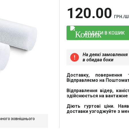
120
00
ГРН./Ш
ДОДАТИ В КОШИК
На деякі замовлення 
error
в обидва боки
Доставку, повернення 
Відправляємо на Поштомат
Відправлення відер, каніс
здійснюється на вантажне 
Діють гуртові ціни. Ная
доставки узгоджуйте з м
чного зовнішнього