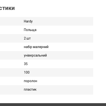
истики
Hardy
Польща
2 шт
набір малярний
універсальний
35
100
поролон
пластик