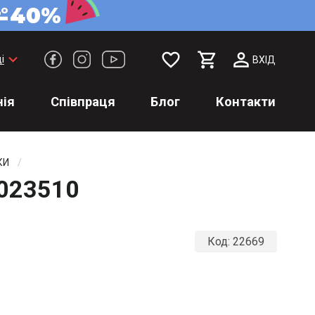
favorite_border
keyboard_arrow_down
і
ВХІД
ія
Співпраця
Блог
Контакти
КИ
-023510
Код:
22669