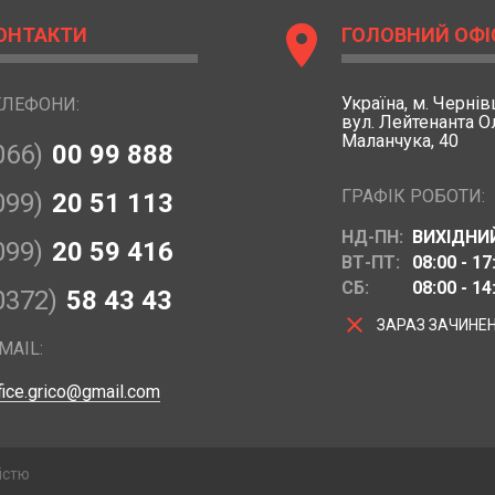
location_on
ОНТАКТИ
ГОЛОВНИЙ ОФІ
Україна,
м. Чернівц
ЕЛЕФОНИ:
вул. Лейтенанта 
Маланчука, 40
066)
00 99 888
ГРАФІК РОБОТИ:
099)
20 51 113
НД-ПН:
ВИХІДНИ
099)
20 59 416
ВТ-ПТ:
08:00 - 17
СБ:
08:00 - 14
0372)
58 43 43
clear
ЗАРАЗ ЗАЧИНЕ
MAIL:
fice.grico@gmail.com
істю