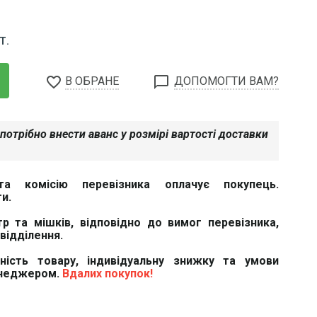
Т.
favorite_border
chat_bubble_outline
В ОБРАНЕ
ДОПОМОГТИ ВАМ?
потрібно внести аванс у розмірі вартості доставки
та комісію перевізника оплачує покупець.
и.
тр та мішків, відповідно до вимог перевізника,
відділення.
вність товару, індивідуальну знижку та умови
енеджером.
Вдалих покупок!