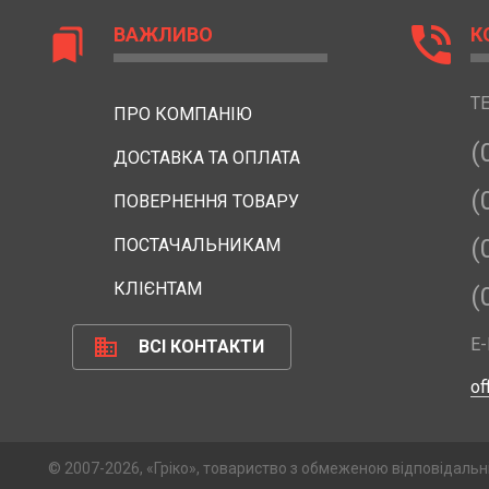
phone_in_talk
ВАЖЛИВО
К
bookmarks
Т
ПРО КОМПАНІЮ
(
ДОСТАВКА ТА ОПЛАТА
(
ПОВЕРНЕННЯ ТОВАРУ
(
ПОСТАЧАЛЬНИКАМ
КЛІЄНТАМ
(
business
E-
ВСІ КОНТАКТИ
of
© 2007-2026, «Гріко», товариство з обмеженою відповідальн