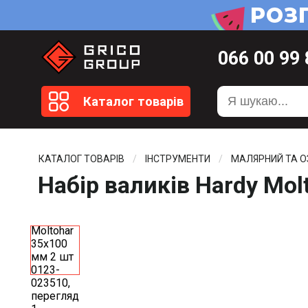
066
00 99
099
20 51
Каталог товарів
099
20 59
0372
58 4
КАТАЛОГ ТОВАРІВ
ІНСТРУМЕНТИ
МАЛЯРНИЙ ТА 
Набір валиків Hardy Mo