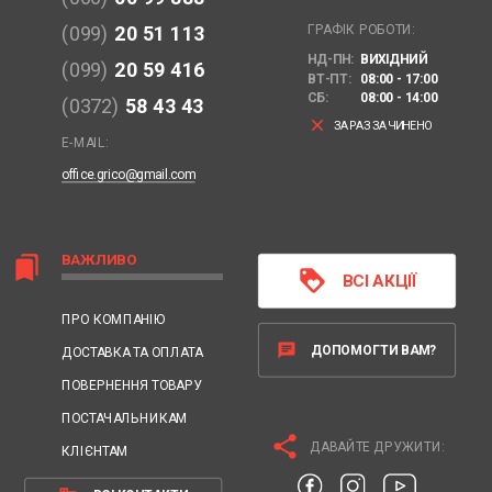
ГРАФІК РОБОТИ:
(099)
20 51 113
НД-ПН:
ВИХІДНИЙ
(099)
20 59 416
ВТ-ПТ:
08:00 - 17:00
СБ:
08:00 - 14:00
(0372)
58 43 43
clear
ЗАРАЗ ЗАЧИНЕНО
E-MAIL:
office.grico@gmail.com
ВАЖЛИВО
bookmarks
loyalty
ВСІ АКЦІЇ
ПРО КОМПАНІЮ
chat
ДОПОМОГТИ ВАМ?
ДОСТАВКА ТА ОПЛАТА
ПОВЕРНЕННЯ ТОВАРУ
ПОСТАЧАЛЬНИКАМ
share
ДАВАЙТЕ ДРУЖИТИ:
КЛІЄНТАМ