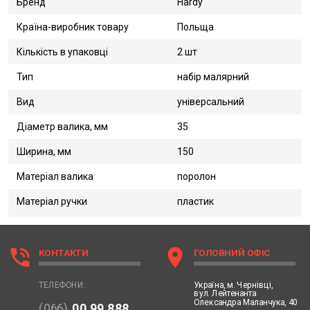
Бренд
Hardy
Країна-виробник товару
Польща
Кількість в упаковці
2 шт
Тип
набір малярний
Вид
універсальний
Діаметр валика, мм
35
Ширина, мм
150
Матеріал валика
поролон
Матеріал ручки
пластик
phone_in_talk
location_on
КОНТАКТИ
ГОЛОВНИЙ ОФІС
Україна,
м. Чернівці,
ТЕЛЕФОНИ:
вул. Лейтенанта
Олександра Маланчука, 40
(066)
00 99 888