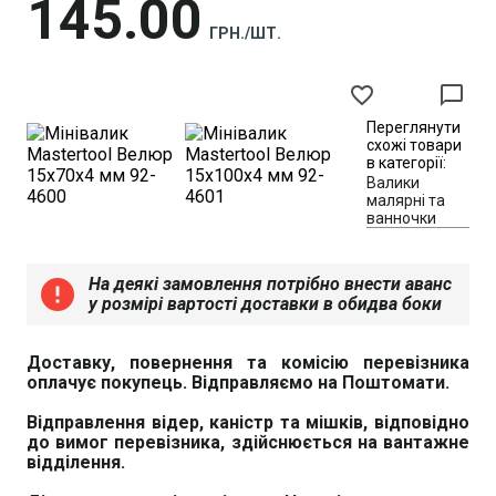
145
00
ГРН./ШТ.
favorite_border
chat_bubble_outline
Переглянути
схожі товари
в категорії:
Валики
малярні та
ванночки
На деякі замовлення потрібно внести аванс
error
у розмірі вартості доставки в обидва боки
Доставку, повернення та комісію перевізника
оплачує покупець. Відправляємо на Поштомати.
Відправлення відер, каністр та мішків, відповідно
до вимог перевізника, здійснюється на вантажне
відділення.