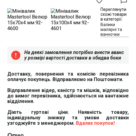
favorite_border
chat_bubble_outline
Переглянути
схожі товари
в категорії:
Валики
малярні та
ванночки
На деякі замовлення потрібно внести аванс
error
у розмірі вартості доставки в обидва боки
Доставку, повернення та комісію перевізника
оплачує покупець. Відправляємо на Поштомати.
Відправлення відер, каністр та мішків, відповідно
до вимог перевізника, здійснюється на вантажне
відділення.
Діють гуртові ціни. Наявність товару,
індивідуальну знижку та умови доставки
узгоджуйте з менеджером.
Вдалих покупок!
Опис