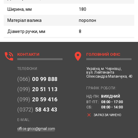
Ширина, мм
180
Матеріал валика
поролон
Діаметр ручки, мм
8
phone_in_talk
location_on
КОНТАКТИ
ГОЛОВНИЙ ОФІС
Україна,
м. Чернівці,
ТЕЛЕФОНИ:
вул. Лейтенанта
Олександра Маланчука, 40
(066)
00 99 888
ГРАФІК РОБОТИ:
(099)
20 51 113
НД-ПН:
ВИХІДНИЙ
(099)
20 59 416
ВТ-ПТ:
08:00 - 17:00
СБ:
08:00 - 14:00
(0372)
58 43 43
clear
ЗАРАЗ ЗАЧИНЕНО
E-MAIL:
office.grico@gmail.com