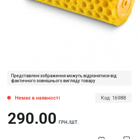
Представлені зображення можуть відрізнятися від
фактичного зовнішнього вигляду товару
Немає в наявності
Код:
16988
circle
290
00
ГРН./ШТ.