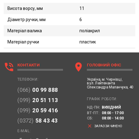
Висота ворсу, мм
11
Діаметр ручки, мм
6
Матеріал валика
поліакрил
Матеріал ручки
пластик
phone_in_talk
location_on
КОНТАКТИ
ГОЛОВНИЙ ОФІС
Україна,
м. Чернівці,
ТЕЛЕФОНИ:
вул. Лейтенанта
Олександра Маланчука, 40
(066)
00 99 888
ГРАФІК РОБОТИ:
(099)
20 51 113
НД-ПН:
ВИХІДНИЙ
(099)
20 59 416
ВТ-ПТ:
08:00 - 17:00
СБ:
08:00 - 14:00
(0372)
58 43 43
clear
ЗАРАЗ ЗАЧИНЕНО
E-MAIL: