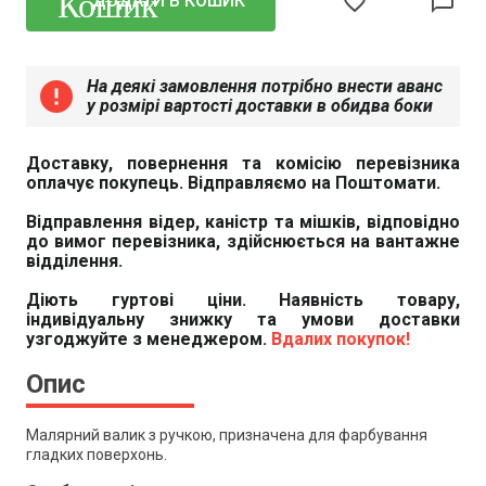
favorite_border
chat_bubble_outline
ДОДАТИ В КОШИК
На деякі замовлення потрібно внести аванс
error
у розмірі вартості доставки в обидва боки
Доставку, повернення та комісію перевізника
оплачує покупець. Відправляємо на Поштомати.
Відправлення відер, каністр та мішків, відповідно
до вимог перевізника, здійснюється на вантажне
відділення.
Діють гуртові ціни. Наявність товару,
індивідуальну знижку та умови доставки
узгоджуйте з менеджером.
Вдалих покупок!
Опис
Малярний валик з ручкою, призначена для фарбування
гладких поверхонь.