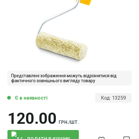
Представлені зображення можуть відрізнятися від
фактичного зовнішнього вигляду товару
Є в наявності
Код:
13259
circle
120
00
ГРН./ШТ.