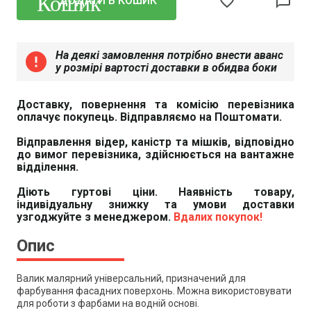
favorite_border
chat_bubble_outline
ДОДАТИ В КОШИК
На деякі замовлення потрібно внести аванс
error
у розмірі вартості доставки в обидва боки
Доставку, повернення та комісію перевізника
оплачує покупець. Відправляємо на Поштомати.
Відправлення відер, каністр та мішків, відповідно
до вимог перевізника, здійснюється на вантажне
відділення.
Діють гуртові ціни. Наявність товару,
індивідуальну знижку та умови доставки
узгоджуйте з менеджером.
Вдалих покупок!
Опис
Валик малярний універсальний, призначений для
фарбування фасадних поверхонь. Можна використовувати
для роботи з фарбами на водній основі.