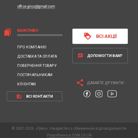
office.grico@gmail.com
ВАЖЛИВО
bookmarks
loyalty
ВСІ АКЦІЇ
ПРО КОМПАНІЮ
chat
ДОПОМОГТИ ВАМ?
ДОСТАВКА ТА ОПЛАТА
ПОВЕРНЕННЯ ТОВАРУ
ПОСТАЧАЛЬНИКАМ
share
ДАВАЙТЕ ДРУЖИТИ:
КЛІЄНТАМ
business
ВСІ КОНТАКТИ
© 2007-2026, «Гріко», товариство з обмеженою відповідальністю
Розроблено в COM.CV.UA