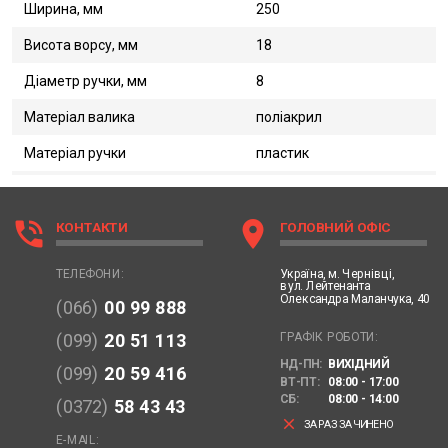
Ширина, мм
250
Висота ворсу, мм
18
Діаметр ручки, мм
8
Матеріал валика
поліакрил
Матеріал ручки
пластик
phone_in_talk
location_on
КОНТАКТИ
ГОЛОВНИЙ ОФІС
Україна,
м. Чернівці,
ТЕЛЕФОНИ:
вул. Лейтенанта
Олександра Маланчука, 40
(066)
00 99 888
ГРАФІК РОБОТИ:
(099)
20 51 113
НД-ПН:
ВИХІДНИЙ
(099)
20 59 416
ВТ-ПТ:
08:00 - 17:00
СБ:
08:00 - 14:00
(0372)
58 43 43
clear
ЗАРАЗ ЗАЧИНЕНО
E-MAIL: