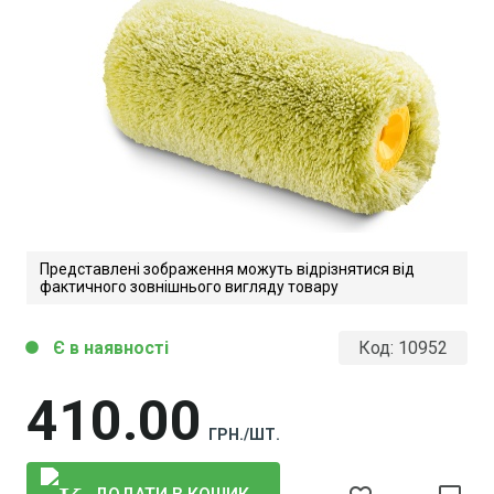
Представлені зображення можуть відрізнятися від
фактичного зовнішнього вигляду товару
Є в наявності
Код:
10952
circle
410
00
ГРН./ШТ.