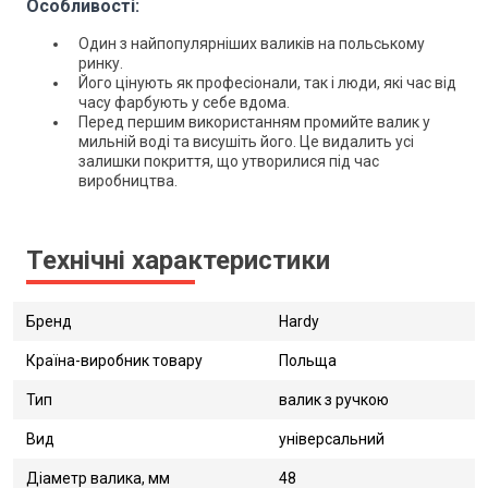
Особливості:
Один з найпопулярніших валиків на польському
ринку.
Його цінують як професіонали, так і люди, які час від
часу фарбують у себе вдома.
Перед першим використанням промийте валик у
мильній воді та висушіть його. Це видалить усі
залишки покриття, що утворилися під час
виробництва.
Технічні характеристики
Бренд
Hardy
Країна-виробник товару
Польща
Тип
валик з ручкою
Вид
універсальний
Діаметр валика, мм
48