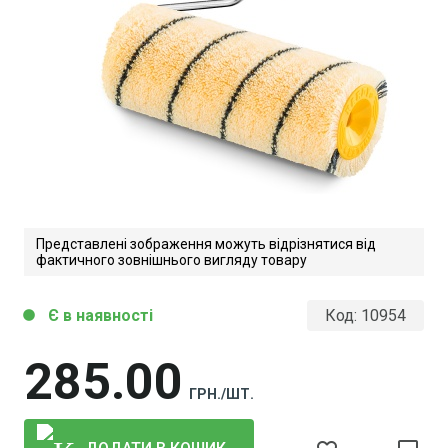
Представлені зображення можуть відрізнятися від
фактичного зовнішнього вигляду товару
Є в наявності
Код:
10954
circle
285
00
ГРН./ШТ.