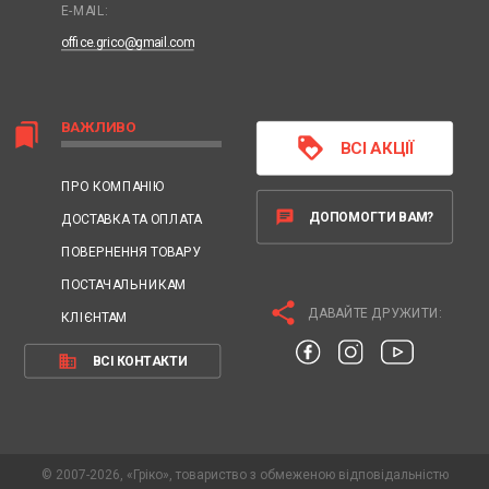
E-MAIL:
office.grico@gmail.com
ВАЖЛИВО
bookmarks
loyalty
ВСІ АКЦІЇ
ПРО КОМПАНІЮ
chat
ДОПОМОГТИ ВАМ?
ДОСТАВКА ТА ОПЛАТА
ПОВЕРНЕННЯ ТОВАРУ
ПОСТАЧАЛЬНИКАМ
share
ДАВАЙТЕ ДРУЖИТИ:
КЛІЄНТАМ
business
ВСІ КОНТАКТИ
© 2007-2026, «Гріко», товариство з обмеженою відповідальністю