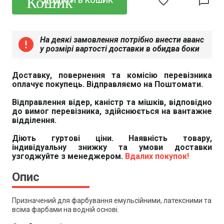
favorite_border
chat_bubble_outline
ДОДАТИ В КОШИК
На деякі замовлення потрібно внести аванс
error
у розмірі вартості доставки в обидва боки
Доставку, повернення та комісію перевізника
оплачує покупець. Відправляємо на Поштомати.
Відправлення відер, каністр та мішків, відповідно
до вимог перевізника, здійснюється на вантажне
відділення.
Діють гуртові ціни. Наявність товару,
індивідуальну знижку та умови доставки
узгоджуйте з менеджером.
Вдалих покупок!
Опис
Призначений для фарбування емульсійними, латексними та
всіма фарбами на водній основі.