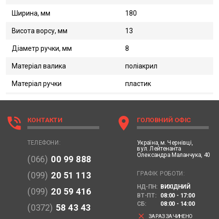
Ширина, мм
180
Висота ворсу, мм
13
Діаметр ручки, мм
8
Матеріал валика
поліакрил
Матеріал ручки
пластик
phone_in_talk
location_on
КОНТАКТИ
ГОЛОВНИЙ ОФІС
Україна,
м. Чернівці,
ТЕЛЕФОНИ:
вул. Лейтенанта
Олександра Маланчука, 40
(066)
00 99 888
ГРАФІК РОБОТИ:
(099)
20 51 113
НД-ПН:
ВИХІДНИЙ
(099)
20 59 416
ВТ-ПТ:
08:00 - 17:00
СБ:
08:00 - 14:00
(0372)
58 43 43
clear
ЗАРАЗ ЗАЧИНЕНО