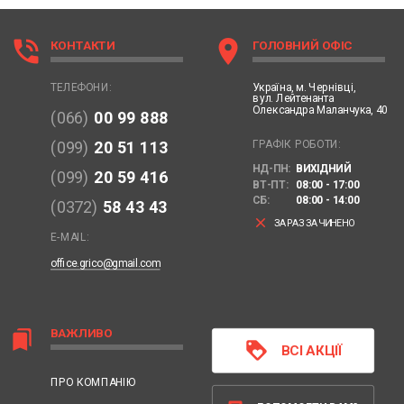
phone_in_talk
location_on
КОНТАКТИ
ГОЛОВНИЙ ОФІС
Україна,
м. Чернівці,
ТЕЛЕФОНИ:
вул. Лейтенанта
Олександра Маланчука, 40
(066)
00 99 888
ГРАФІК РОБОТИ:
(099)
20 51 113
НД-ПН:
ВИХІДНИЙ
(099)
20 59 416
ВТ-ПТ:
08:00 - 17:00
СБ:
08:00 - 14:00
(0372)
58 43 43
clear
ЗАРАЗ ЗАЧИНЕНО
E-MAIL:
office.grico@gmail.com
ВАЖЛИВО
bookmarks
loyalty
ВСІ АКЦІЇ
ПРО КОМПАНІЮ