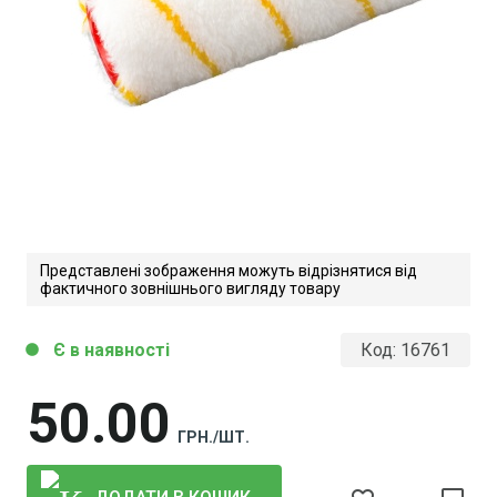
Представлені зображення можуть відрізнятися від
фактичного зовнішнього вигляду товару
Є в наявності
Код:
16761
circle
50
00
ГРН./ШТ.