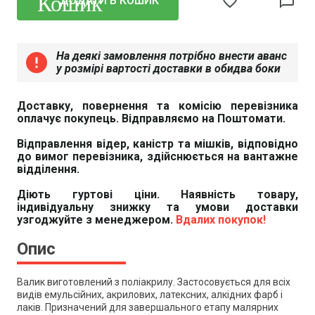
favorite_border
chat_bubble_outline
ДОДАТИ В КОШИК
На деякі замовлення потрібно внести аванс
error
у розмірі вартості доставки в обидва боки
Доставку, повернення та комісію перевізника
оплачує покупець. Відправляємо на Поштомати.
Відправлення відер, каністр та мішків, відповідно
до вимог перевізника, здійснюється на вантажне
відділення.
Діють гуртові ціни. Наявність товару,
індивідуальну знижку та умови доставки
узгоджуйте з менеджером.
Вдалих покупок!
Опис
Валик виготовлений з поліакрилу. Застосовується для всіх
видів емульсійних, акрилових, латексних, алкідних фарб і
лаків. Призначений для завершального етапу малярних