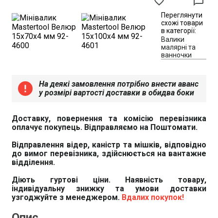
favorite_border
chat_bubble_outline
Переглянути
схожі товари
в категорії:
Валики
малярні та
ванночки
На деякі замовлення потрібно внести аванс
error
у розмірі вартості доставки в обидва боки
Доставку, повернення та комісію перевізника
оплачує покупець. Відправляємо на Поштомати.
Відправлення відер, каністр та мішків, відповідно
до вимог перевізника, здійснюється на вантажне
відділення.
Діють гуртові ціни. Наявність товару,
індивідуальну знижку та умови доставки
узгоджуйте з менеджером.
Вдалих покупок!
Опис