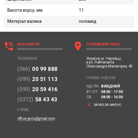
Висота ворсу, мм
11
Матеріал валика
поліамід
phone_in_talk
location_on
КОНТАКТИ
ГОЛОВНИЙ ОФІС
Україна,
м. Чернівці,
ТЕЛЕФОНИ:
вул. Лейтенанта
Олександра Маланчука, 40
(066)
00 99 888
ГРАФІК РОБОТИ:
(099)
20 51 113
НД-ПН:
ВИХІДНИЙ
(099)
20 59 416
ВТ-ПТ:
08:00 - 17:00
СБ:
08:00 - 14:00
(0372)
58 43 43
clear
ЗАРАЗ ЗАЧИНЕНО
E-MAIL:
office.grico@gmail.com